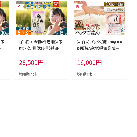
米予
【白米】＜令和8年産 新米予
米 白米 パックご飯 200g×4
田県
約＞ 《定期便3ヶ月》秋田県
0個《特A産地》秋田県 仙北
g×
産 あきたこまち 5kg (5kg×
市産 あきたこまち パックご
28,500
円
16,000
円
匠
1袋)×3回 5キロ お米 匠
はん【 パックご飯 パックライ
 米
[サンファーム西木 米5kg 米
ス ご飯 ご飯パック ごはんパ
米定期
5kg 米 5kg定期便 お米定期
ック パック レトルト 米】
秋田県仙北市
秋田県仙北市
はん
便 白米 あきたこまち ごはん
米 お米 精米5kg]