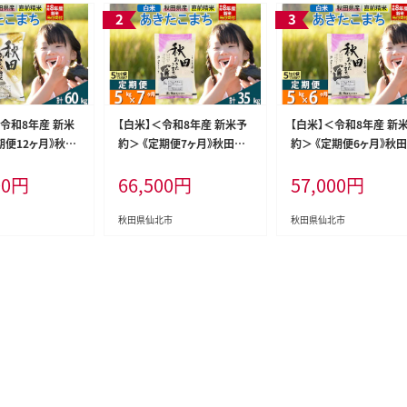
＜令和8年産 新米
【白米】＜令和8年産 新米予
【白米】＜令和8年産 新
期便12ヶ月》秋田
約＞ 《定期便7ヶ月》秋田県
約＞ 《定期便6ヶ月》秋
まち 5kg (5kg
産 あきたこまち 5kg (5kg×
産 あきたこまち 5kg (5k
00
円
66,500
円
57,000
円
2回 5キロ お米
1袋)×7回 5キロ お米 匠
1袋)×6回 5キロ お米 
ァーム西木 米5kg
[サンファーム西木 米5kg 米
[サンファーム西木 米5kg
 5kg定期便 お米
5kg 米 5kg定期便 お米定期
5kg 米 5kg定期便 お
秋田県仙北市
秋田県仙北市
たこまち ごはん
便 白米 あきたこまち ごはん
便 白米 あきたこまち ご
米 お米 精米5kg]
米 お米 精米5kg]