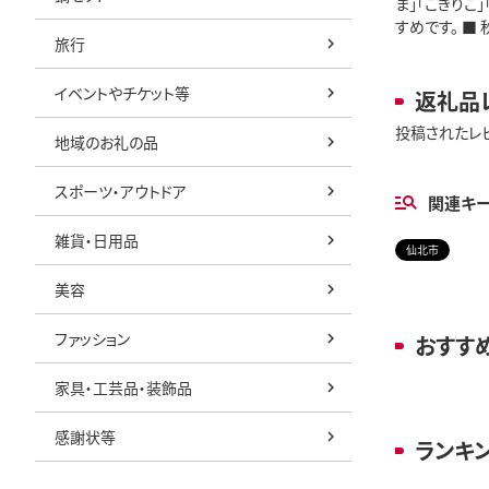
ま」「こきりこ
すめです。 ■ 
旅行
イベントやチケット等
返礼品
投稿されたレ
地域のお礼の品
スポーツ・アウトドア
関連キ
雑貨・日用品
仙北市
美容
ファッション
おすす
家具・工芸品・装飾品
感謝状等
ランキ