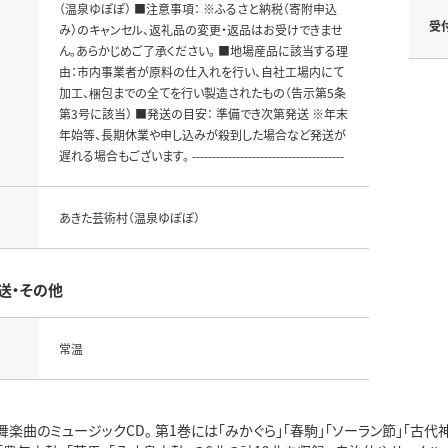
（温泉ゆぽぽ） ■注意事項： ※ふるさと納税（寄附申込
受
み）のキャンセル、返礼品の変更・返品はお受けできませ
ん。あらかじめご了承ください。 ■地場産品に該当する理
由：市内事業者が原料の仕入れを行い、自社工場内にて
加工、梱包までの全てを行い製造されたもの（告示第5条
第3号に該当） ■発送の目安： 準備でき次第発送 ※年末
年始等、長期休業や申し込みが殺到した場合など発送が
遅れる場合もございます。 --------------------------------------
あきた芸術村（温泉ゆぽぽ）
送・その他
常温
楽曲のミュージックCD。 第1巻には「みかぐら」「春駒」「ソーラン節」「古代神