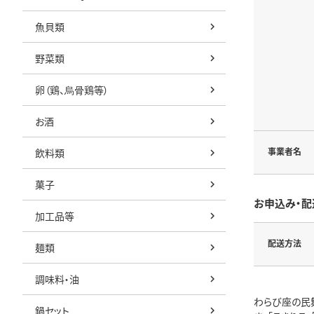
魚貝類
野菜類
卵（鶏、烏骨鶏等）
お酒
事業者名
飲料類
菓子
お申込み・配
加工品等
配送方法
麺類
調味料・油
わらび座の民舞
鍋セット