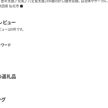
」「豊年太鼓」「荒馬」「八丈島太鼓」の6曲の計12曲を収録。 自治体やサ
秋田県 仙北市 ■
レビュー
ビューは0件です。
ーワード
め返礼品
ング