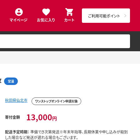
ご利用可能ポイント
マイページ
お気に入り
カート
枚
常温
秋田県仙北市
ワンストップオンライン申請対象
13,000
寄付金額
円
配送予定時期：
準備でき次第発送※年末年始等、長期休業や申し込みが殺到
した場合など発送が遅れる場合もございます。