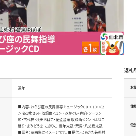
返礼
お
通年
住
■内容：わらび座の民舞指導 ミュージックCD ＜1＞＜2
＞ 各1枚セット 収録曲＜1＞ ・みかぐら・春駒・ソーラン
節・古代神・秋田おばこ・花笠音頭 収録曲＜2＞ ・はねこ
電
踊り・まみどうま・こきりこ・豊年太鼓・荒馬・八丈島太鼓
■備考：※画像はイメージです。 ■提供元：あきた芸術村