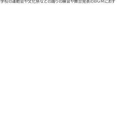
ークル、学校の運動会や文化祭などの踊りの練習や舞台発表のＢＧＭにおす