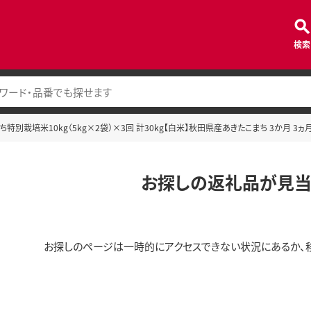
検索
特別栽培米10kg（5kg×2袋）×3回 計30kg【白米】秋田県産あきたこまち 3か月 3ヵ月
お探しの返礼品が見当
お探しのページは一時的にアクセスできない状況にあるか、