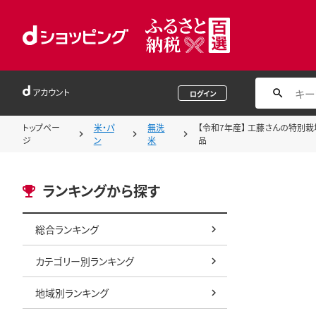
アカウント
ログイン
トップペー
米・パ
無洗
【令和7年産】 工藤さんの特別栽培
ジ
ン
米
品
ランキングから探す
総合ランキング
カテゴリー別ランキング
地域別ランキング