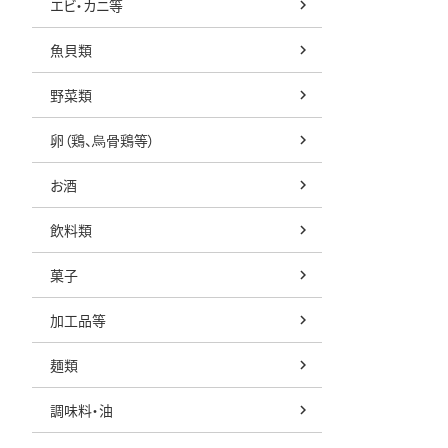
エビ・カニ等
魚貝類
野菜類
卵（鶏、烏骨鶏等）
お酒
飲料類
菓子
加工品等
麺類
調味料・油