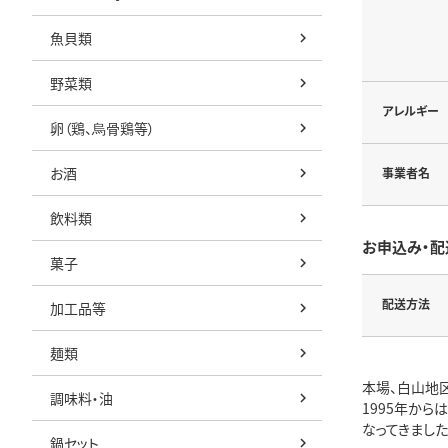
魚貝類
野菜類
アレルギー
卵（鶏、烏骨鶏等）
お酒
事業者名
飲料類
お申込み・配
菓子
配送方法
加工品等
麺類
本場、白山地
調味料・油
1995年か
なってきました
鍋セット