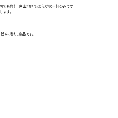
内でも数軒、白山地区では我が家一軒のみです。
します。
。
旨味、香り、絶品です。