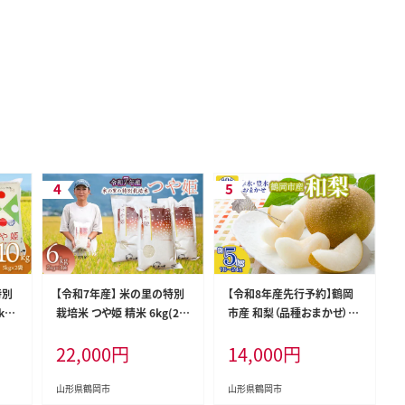
特別
【令和7年産】 米の里の特別
【令和8年産先行予約】鶴岡
kg
栽培米 つや姫 精米 6kg(2k
市産 和梨（品種おまかせ）幸
産
g×3袋) 山形県鶴岡市産 K-
水・豊水のどちらか1種 約5k
22,000
円
14,000
円
763
g（16～24玉） K-836 泉屋商
店
山形県鶴岡市
山形県鶴岡市