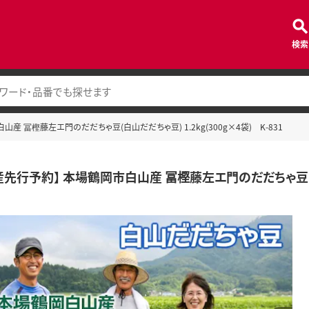
検索
産 冨樫藤左エ門のだだちゃ豆(白山だだちゃ豆) 1.2kg(300g×4袋) K-831
先行予約】 本場鶴岡市白山産 冨樫藤左エ門のだだちゃ豆(白山だ