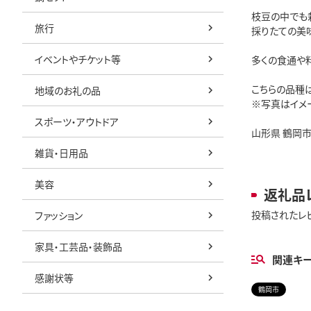
枝豆の中でも
旅行
採りたての美
イベントやチケット等
多くの食通や
こちらの品種は
地域のお礼の品
※写真はイメ
スポーツ・アウトドア
山形県 鶴岡市 
雑貨・日用品
美容
返礼品
投稿されたレ
ファッション
家具・工芸品・装飾品
関連キ
感謝状等
鶴岡市