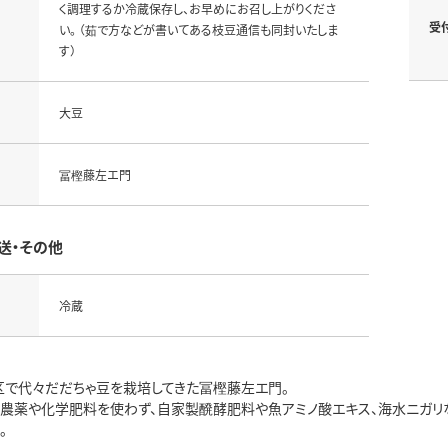
く調理するか冷蔵保存し、お早めにお召し上がりくださ
受
い。 （茹で方などが書いてある枝豆通信も同封いたしま
す）
大豆
冨樫藤左エ門
送・その他
冷蔵
区で代々だだちゃ豆を栽培してきた冨樫藤左エ門。
らは農薬や化学肥料を使わず、自家製醗酵肥料や魚アミノ酸エキス、海水ニガリ
。