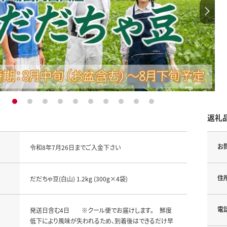
1
2
3
4
5
6
7
8
9
10
返礼
お
令和8年7月26日までご入金下さい
住
だだちゃ豆(白山) 1.2kg (300g×4袋)
電
発送日含む4日 ※クール便でお届けします。 鮮度
低下により風味が失われるため、到着後はできるだけ早