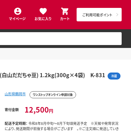
ご利用可能ポイント
マイページ
お気に入り
カート
だちゃ豆) 1.2kg(300g×4袋) K-831
冷蔵
山形県鶴岡市
ワンストップオンライン申請対象
12,500
寄付金額
円
配送予定時期：
令和8年8月中旬～8月下旬頃発送予定 ※天候や発育状況
により、発送期間が前後する場合がございます 。※ご注文順に発送していき