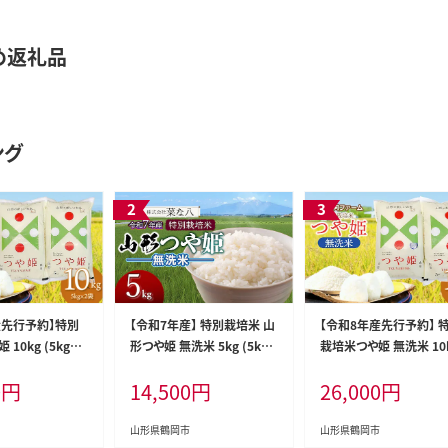
め返礼品
ング
産先行予約】特別
【令和7年産】 特別栽培米 山
【令和8年産先行予約】 
10kg (5kg×
形つや姫 無洗米 5kg (5kg
栽培米つや姫 無洗米 10
県鶴岡産 鶴岡協
×1袋) 山形県鶴岡市産 株
(5kg×2袋) 山形県鶴岡
0
円
14,500
円
26,000
円
式会社菜な八（鶴岡ファーマ
鶴岡協同ファーム
ーズ）
山形県鶴岡市
山形県鶴岡市