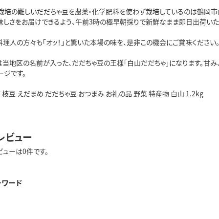
栽培の難しいだだちゃ豆を農薬・化学肥料を使わず栽培しているのは鶴岡市
味しさをお届けできるよう、午前3時の極早朝採りで新鮮なまま即日出荷いた
料理人の方々も「オッ！」と驚いた本場の味を、是非この機会にご賞味ください
当地区の名前が入った、だだちゃ豆の王様「白山だだちゃ」になります。甘み、
ージです。
枝豆 えだまめ だだちゃ豆 おつまみ お礼の品 野菜 特産物 白山 1.2kg
レビュー
ビューは0件です。
ーワード