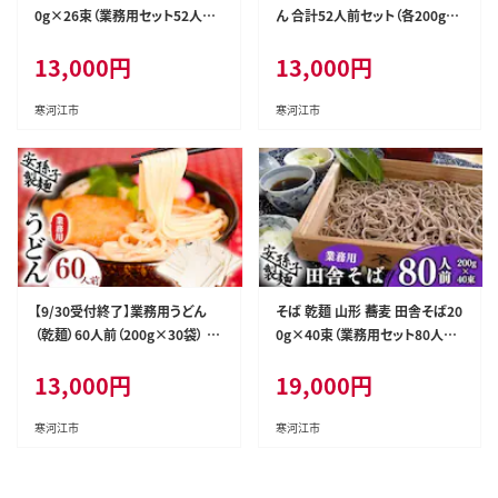
0g×26束（業務用セット52人前）
ん 合計52人前セット（各200g×
013-F-AB001
13袋ずつ）業務用 013-F-AB00
13,000
円
13,000
円
2
寒河江市
寒河江市
【9/30受付終了】業務用うどん
そば 乾麺 山形 蕎麦 田舎そば20
（乾麺）60人前（200g×30袋） 01
0g×40束（業務用セット80人前）
3-F-AB003
019-F-AB004
13,000
円
19,000
円
寒河江市
寒河江市