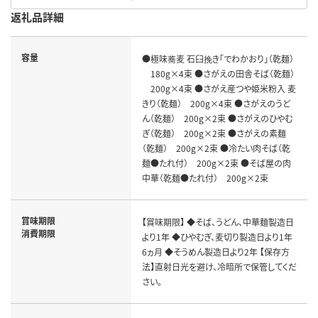
返礼品詳細
容量
●極味蕎麦 石臼挽き「でわかおり」（乾麺）
180g×4束 ●さがえの田舎そば（乾麺）
200g×4束 ●さがえ産つや姫米粉入 麦
きり（乾麺） 200g×4束 ●さがえのうど
ん（乾麺） 200g×2束 ●さがえのひやむ
ぎ（乾麺） 200g×2束 ●さがえの素麺
（乾麺） 200g×2束 ●冷たい肉そば（乾
麺●たれ付） 200g×2束 ●そば屋の肉
中華（乾麺●たれ付） 200g×2束
賞味期限
【賞味期限】 ◆そば、うどん、中華麺製造日
消費期限
より1年 ◆ひやむぎ、麦切り製造日より1年
6ヵ月 ◆そうめん製造日より2年 【保存方
法】直射日光を避け、冷暗所で保管してくだ
さい。