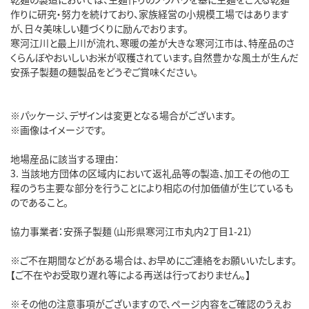
作りに研究・努力を続けており、家族経営の小規模工場ではあります
が、日々美味しい麺づくりに励んでおります。
寒河江川と最上川が流れ、寒暖の差が大きな寒河江市は、特産品のさ
くらんぼやおいしいお米が収穫されています。自然豊かな風土が生んだ
安孫子製麺の麺製品をどうぞご賞味ください。
※パッケージ、デザインは変更となる場合がございます。
※画像はイメージです。
地場産品に該当する理由：
3. 当該地方団体の区域内において返礼品等の製造、加工その他の工
程のうち主要な部分を行うことにより相応の付加価値が生じているも
のであること。
協力事業者：安孫子製麺（山形県寒河江市丸内2丁目1-21）
※ご不在期間などがある場合は、お早めにご連絡をお願いいたします。
【ご不在やお受取り遅れ等による再送は行っておりません。】
※その他の注意事項がございますので、ページ内容をご確認のうえお