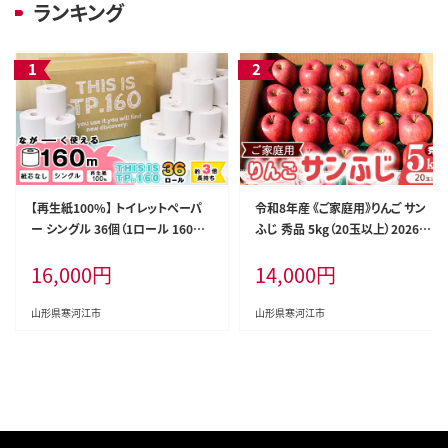
ランキング
【再生紙100%】 トイレットペーパ
令和8年産 《ご家庭用》りんご サン
ー シングル 36個（1ロール 160m
ふじ 秀品 5kg（20玉以上）2026年
芯なし 無地） 【重度障がい者多数
産 山形県産【2026年12月上旬頃
16,000
円
14,000
円
雇用事業所支援品】 SDGs エコ サ
から下旬頃発送予定】 014-B-HK0
ステナブル 国内製造 016-H-BK01
07
1
山形県寒河江市
山形県寒河江市