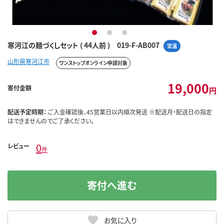
1
2
3
寒河江の麺づくしセット ( 44人前 ) 019-F-AB007
常温
山形県寒河江市
ワンストップオンライン申請対象
19,000
寄付金額
円
配送予定時期：
ご入金確認後、45営業日以内順次発送 ※配送月・配送日の指定
はできませんのでご了承ください。
0
レビュー
件
寄付へ進む
お気に入り