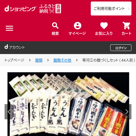
ご利用可能ポイント
検索
マイページ
お気に入り
カート
アカウント
ログイン
トップページ
麺類
麺類その他
寒河江の麺づくしセット ( 44人前 ) 