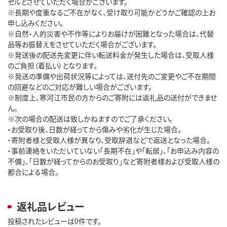
セルとさせていただく場合がございます。
※長期や度重なるご不在がなく、受け取り可能かどうかご確認の上お
申し込みください。
※自然・人的災害や不作等によりお届けが困難となった場合は、代替
品等お振替えをさせていただく場合がございます。
※発送後の配送先変更に伴い転送料金が発生した場合は、受取人様
のご負担（着払い）となります。
※発送の準備や出荷状況等によっては、送付先のご変更やご不在期間
の回避などのご対応が難しい場合がございます。
※制度上、寒河江市民の方からのご寄附には返礼品の送付ができませ
ん。
※次の場合の配送は致しかねますのでご了承ください。
・お受取り後、日数が経ってから傷みや劣化が生じた場合。
・寄附者様と受取人様が異なり、受取辞退などで返送となった場合。
・事前連絡をいただいていない「長期不在」や「転居」、「お申込み内容の
不備」、「日数が経ってからのお受取り」など寄附者様および受取人様の
都合による場合。
返礼品レビュー
投稿されたレビューは0件です。