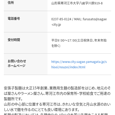
住所
山形県寒河江市大字八鍬字川原919-8
電話番号
0237-85-0124 / MAIL: furusato@sagae
-city.jp
受付時間
平日9：00～17：00(土日祝休日、年末年始
を除く)
お問い合わせ
https://www.city.sagae.yamagata.jp/s
ホームページ
hisei/nouzei/index.html
安孫子製麺は大正15年創業、業務用生麺の製造卸をはじめ、地元のそ
ば屋さんやラーメン屋さん、寒河江市内の保育所・学校給食でご用達の
製麺所です。
山形の中心部に位置する寒河江市は、きれいな空気と月山水源のおい
しい水で麺を作るのにとても良い環境にあります。
乾麺の製造においては、生麺作りのノウハウを基に生麺をこえる乾麺