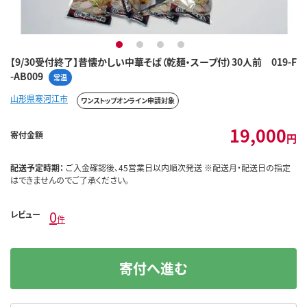
1
2
3
4
【9/30受付終了】昔懐かしい中華そば（乾麺・スープ付）30人前 019-F
-AB009
常温
山形県寒河江市
ワンストップオンライン申請対象
19,000
寄付金額
円
配送予定時期：
ご入金確認後、45営業日以内順次発送 ※配送月・配送日の指定
はできませんのでご了承ください。
0
レビュー
件
寄付へ進む