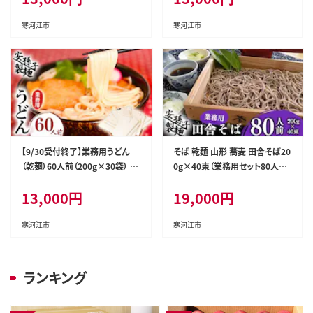
寒河江市
寒河江市
【9/30受付終了】業務用うどん
そば 乾麺 山形 蕎麦 田舎そば20
（乾麺）60人前（200g×30袋） 01
0g×40束（業務用セット80人前）
3-F-AB003
019-F-AB004
13,000
円
19,000
円
寒河江市
寒河江市
ランキング