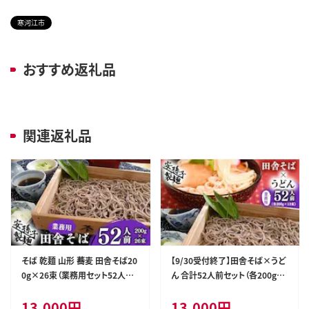
寒河江市
おすすめ返礼品
関連返礼品
そば 乾麺 山形 蕎麦 田舎そば20
【9/30受付終了】田舎そば×うど
0g×26束（業務用セット52人前）
ん 合計52人前セット（各200g×
013-F-AB001
13袋ずつ）業務用 013-F-AB00
13,000
円
13,000
円
2