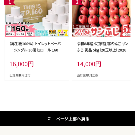
【再生紙100%】 トイレットペーパ
令和8年産 《ご家庭用》りんご サン
ー シングル 36個（1ロール 160m
ふじ 秀品 5kg（20玉以上）2026年
芯なし 無地） 【重度障がい者多数
産 山形県産【2026年12月上旬頃
16,000
円
14,000
円
雇用事業所支援品】 SDGs エコ サ
から下旬頃発送予定】 014-B-HK0
ステナブル 国内製造 016-H-BK01
07
1
山形県寒河江市
山形県寒河江市
ページ上部へ戻る