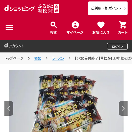
ご利用可能ポイント
検索
マイページ
お気に入り
カート
アカウント
ログイン
トップページ
麺類
ラーメン
【9/30受付終了】昔懐かしい中華そば（乾