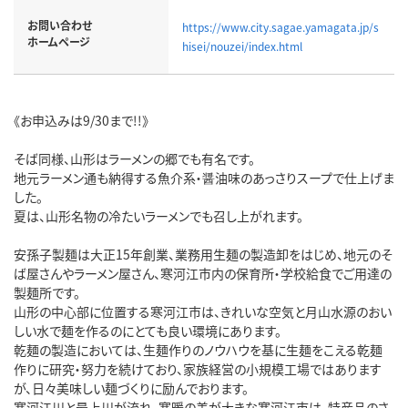
お問い合わせ
https://www.city.sagae.yamagata.jp/s
ホームページ
hisei/nouzei/index.html
《お申込みは9/30まで!!》
そば同様、山形はラーメンの郷でも有名です。
地元ラーメン通も納得する魚介系・醤油味のあっさりスープで仕上げま
した。
夏は、山形名物の冷たいラーメンでも召し上がれます。
安孫子製麺は大正15年創業、業務用生麺の製造卸をはじめ、地元のそ
ば屋さんやラーメン屋さん、寒河江市内の保育所・学校給食でご用達の
製麺所です。
山形の中心部に位置する寒河江市は、きれいな空気と月山水源のおい
しい水で麺を作るのにとても良い環境にあります。
乾麺の製造においては、生麺作りのノウハウを基に生麺をこえる乾麺
作りに研究・努力を続けており、家族経営の小規模工場ではあります
が、日々美味しい麺づくりに励んでおります。
寒河江川と最上川が流れ、寒暖の差が大きな寒河江市は、特産品のさ