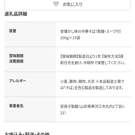
お気に入り
返礼品詳細
容量
昔懐かし味の中華そば（乾麺・スープ付）
200g×15袋
賞味期限
【賞味期限】製造日より1年 【保存方法】直
消費期限
射日光を避け、冷暗所で保管してください。
アレルギー
小麦、豚肉、鶏肉、大豆 ※本品製造工場で
は「そば」を含む製品を製造しております。
事業者名
安孫子製麺（山形県寒河江市丸内2丁目1-
21）
お申込み・配送・その他