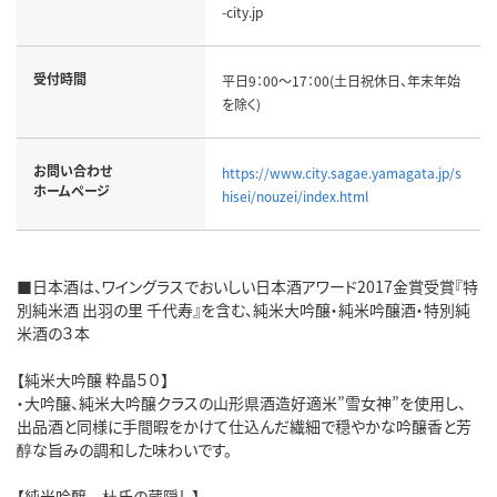
-city.jp
受付時間
平日9：00～17：00(土日祝休日、年末年始
を除く)
お問い合わせ
https://www.city.sagae.yamagata.jp/s
ホームページ
hisei/nouzei/index.html
■日本酒は、ワイングラスでおいしい日本酒アワード2017金賞受賞『特
別純米酒 出羽の里 千代寿』を含む、純米大吟醸・純米吟醸酒・特別純
米酒の３本
【純米大吟醸 粋晶５０】
・大吟醸、純米大吟醸クラスの山形県酒造好適米”雪女神”を使用し、
出品酒と同様に手間暇をかけて仕込んだ繊細で穏やかな吟醸香と芳
醇な旨みの調和した味わいです。
【純米吟醸 杜氏の蔵隠し】