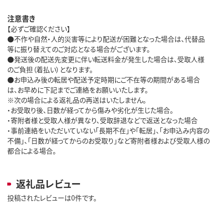
注意書き
【必ずご確認ください】
●不作や自然・人的災害等により配送が困難となった場合は、代替品
等に振り替えてのご対応となる場合がございます。
●発送後の配送先変更に伴い転送料金が発生した場合は、受取人様
のご負担（着払い）となります。
●お申込み後の転居や配送予定時期にご不在等の期間がある場合
は、お早めに下記までご連絡をお願いいたします。
※次の場合による返礼品の再送はいたしません。
・お受取り後、日数が経ってから傷みや劣化が生じた場合。
・寄附者様と受取人様が異なり、受取辞退などで返送となった場合
・事前連絡をいただいていない「長期不在」や「転居」、「お申込み内容の
不備」、「日数が経ってからのお受取り」など寄附者様および受取人様の
都合による場合。
返礼品レビュー
投稿されたレビューは0件です。