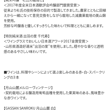
＜2017年度全米日本酒歓評会吟醸部門銀賞受賞＞
従来より杜氏の技術保存の目的で製造してきました。農家とともに田植
えから一緒になって意見交換をしながら栽培した減農薬栽培の美山錦
を使用。
芳醇な吟醸香と優しくすっきりした味わいで料理とともに楽しめます。
【特別純米酒 出羽の里 千代寿】
＜ワイングラスでおいしい日本酒アワード2017金賞受賞＞
・山形県酒造好適米”出羽の里”を使用しました。穏やかな香りと透明
感のあるやさしい味わいです。
■ワインは、料理やシーンによって選ぶ楽しみのある赤・白・スパークリ
ングの３本
【月山山麓メルローヴィンテージ】
・契約栽培による醸造用葡萄品種を使用した果実味のある、風味豊か
な赤ワインです。
【GASSAN SANROKU 月山山麓 白】