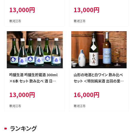
冷酒 生酒 原酒 山形 013-E-CK
13,000
円
13,000
円
003
寒河江市
寒河江市
吟醸生酒 吟醸生貯蔵酒 300ml
山形の地酒と白ワイン 飲み比べ
×6本 セット 飲み比べ 酒 日本
セット ＜特別純米酒 出羽の里・
酒 地酒 吟醸酒 生酒 冷酒 山
月山山麓シャルドネヴィンテー
13,000
円
16,000
円
形 013-E-CK005
ジ＞（720ml×2本） 016-E-CK
009
寒河江市
寒河江市
ランキング