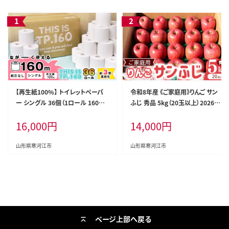
【再生紙100%】 トイレットペーパ
令和8年産 《ご家庭用》りんご サン
ー シングル 36個（1ロール 160m
ふじ 秀品 5kg（20玉以上）2026年
芯なし 無地） 【重度障がい者多数
産 山形県産【2026年12月上旬頃
16,000
円
14,000
円
雇用事業所支援品】 SDGs エコ サ
から下旬頃発送予定】 014-B-HK0
ステナブル 国内製造 016-H-BK01
07
1
山形県寒河江市
山形県寒河江市
ページ上部へ戻る