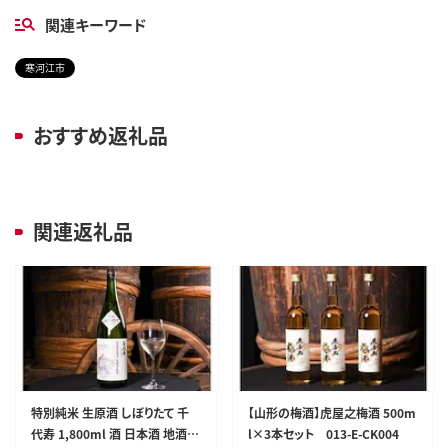
関連キーワード
寒河江市
おすすめ返礼品
関連返礼品
特別純米 生原酒 しぼりたて 千
【山形の梅酒】虎屋之梅酒 500m
代寿 1,800ml 酒 日本酒 地酒
l×3本セット 013-E-CK004