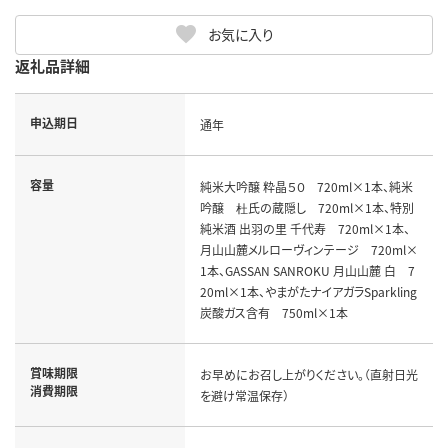
お気に入り
返礼品詳細
申込期日
通年
容量
純米大吟醸 粋晶５０ 720ml×1本、純米
吟醸 杜氏の蔵隠し 720ml×1本、特別
純米酒 出羽の里 千代寿 720ml×1本、
月山山麓メルローヴィンテージ 720ml×
1本、GASSAN SANROKU 月山山麓 白 7
20ml×1本、やまがたナイアガラSparkling
炭酸ガス含有 750ml×1本
賞味期限
お早めにお召し上がりください。（直射日光
消費期限
を避け常温保存）