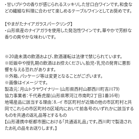
・甘いブドウの香りが感じられるスッキリした甘口白ワインです。和食な
どの繊細な料理に合わせて楽しめるテーブルワインとしてお奨めです。
【やまがたナイアガラスパークリング】
・山形県産のナイアガラを使用した発泡性ワインです。華やかで芳醇な
香りの爽やかな味わいです。
※20歳未満の飲酒および、飲酒運転は法律で禁じられています。
※妊娠中や授乳期の飲酒はお控えください。胎児・乳児の発育に悪影
響を与える恐れがあります。
※外箱、パッケージ等は変更となることがございます。
※画像はイメージです。
製造元：月山トラヤワイナリー（山形県西村山郡西川町吉川79）
協力事業者：千代寿虎屋(山形県寒河江市南町2丁目1番16号)
地場産品に該当する理由：8.-イ 市区町村が近隣の他の市区町村と共
同でこれらの市区町村の区域内において前各号のいずれかに該当する
ものを共通の返礼品等とするもの
【山形連携中枢都市圏における「共通返礼品」です。西川町で製造され
たお礼の品をお送りします。】