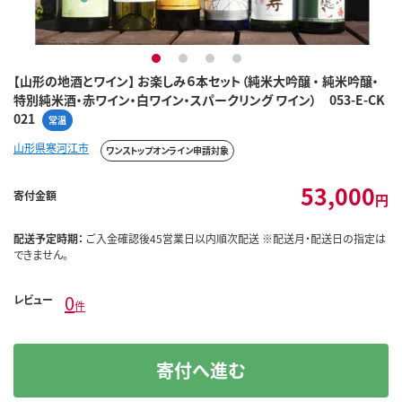
1
2
3
4
【山形の地酒とワイン】 お楽しみ６本セット（純米大吟醸 ・ 純米吟醸・
特別純米酒・赤ワイン・白ワイン・スパークリング ワイン） 053-E-CK
021
常温
山形県寒河江市
ワンストップオンライン申請対象
53,000
寄付金額
円
配送予定時期：
ご入金確認後45営業日以内順次配送 ※配送月・配送日の指定は
できません。
0
レビュー
件
寄付へ進む