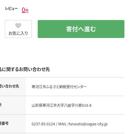
0
レビュー
件
寄付へ進む
お気に入り
品に関するお問い合わせ先
問い合わせ先
寒河江市ふるさと納税受付センター
所
山形県寒河江市大字八鍬字川原919-8
話番号
0237-85-0124 / MAIL: furusato@sagae-city.jp