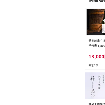
特別純米 生
千代寿 1,80
地酒 冷酒 
13,000
013-E-CK00
寒河江市
純米大吟醸 粋