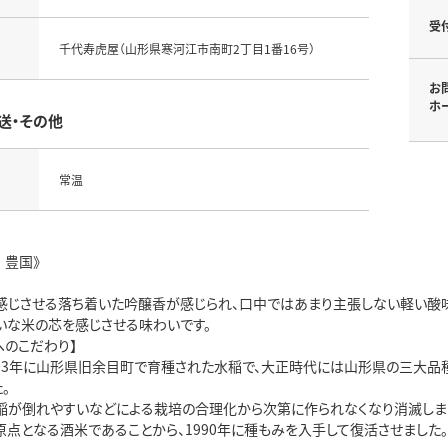
受
千代寿虎屋（山形県寒河江市南町2丁目1番16号）
お
ホ
送・その他
常温
 豊国》
感じさせる落ち着いた吟醸香が感じられ、口中ではあまり主張しない軽い酸
いな米の芯を感じさせる味わいです。
へのこだわり】
1903年に山形県旧余目町で育種された水稲で、大正時代には山形県の三大品
。
稲が倒れやすいなどによる栽培の合理化から次第に作られなくなり消滅しま
原点となる酒米であることから、1990年に種もみを入手して復活させました