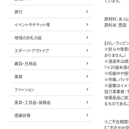
ています。
旅行
原材料：米（山
イベントやチケット等
原料米：豊国
地域のお礼の品
【のし・ラッピ
※熨斗や季節
スポーツ・アウトドア
おりません。）
※酒造年は順
雑貨・日用品
?※20歳未
※妊娠中や授
美容
※外箱、パッ
※画像はイメ
ファッション
協力事業者：
地場産品に該
家具・工芸品・装飾品
るものであるこ
感謝状等
※ご不在期間
【ご不在やお