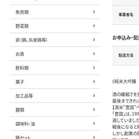
魚貝類
事業者名
野菜類
お申込み・配
卵（鶏、烏骨鶏等）
お酒
配送方法
飲料類
《純米大吟醸
菓子
酒の繊細さを
加工品等
最後まできれ
【酒米"豊国"
麺類
「豊国」は、
適していました
調味料・油
戦後になると
しかし創業の
鍋セット