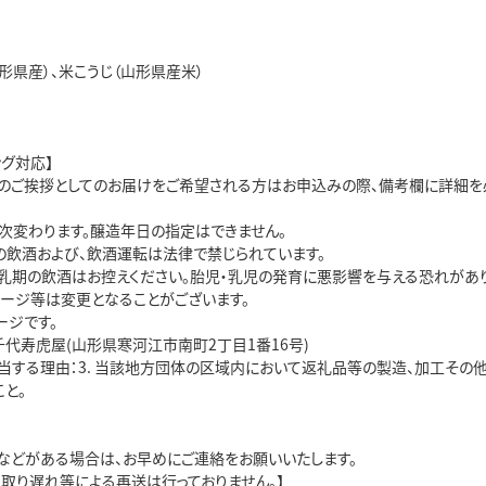
形県産）、米こうじ（山形県産米）
ング対応】
のご挨拶としてのお届けをご希望される方はお申込みの際、備考欄に詳細を必
次変わります。醸造年日の指定はできません。
満の飲酒および、飲酒運転は法律で禁じられています。
乳期の飲酒はお控えください。胎児・乳児の発育に悪影響を与える恐れがあり
ケージ等は変更となることがございます。
ージです。
千代寿虎屋(山形県寒河江市南町2丁目1番16号)
当する理由：3. 当該地方団体の区域内において返礼品等の製造、加工その
と。
などがある場合は、お早めにご連絡をお願いいたします。
受取り遅れ等による再送は行っておりません。】