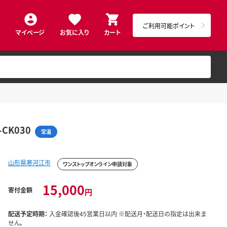
ご利用可能ポイント
マイページ
お気に入り
カート
CK030
常温
山形県寒河江市
ワンストップオンライン申請対象
15,000
寄付金額
円
配送予定時期：
入金確認後45営業日以内 ※配送月・配送日の指定は出来ま
せん。