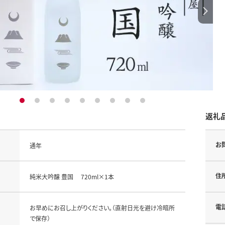
1
2
3
4
5
6
7
8
9
返礼
お
通年
住
純米大吟醸 豊国 720ml×1本
電
お早めにお召し上がりください。（直射日光を避け冷暗所
で保存）