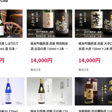
原酒 しぼりたて
純米吟醸原酒 虎屋 特別純米
純米吟醸原酒 虎屋 大辛
0ml 酒 日本酒
酒 出羽の里 720ml×2本 受
米酒 大虎 720ml×2本 
生酒 原酒 山形
賞酒 飲み比べ セット 酒 日
比べ セット 酒 日本酒 地
円
14,000
円
14,000
円
3
本酒 地酒 山形 014-E-CK0
山形 014-E-CK007
06
寒河江市
寒河江市
晶50 720ml
純米大吟醸 虎睡 千代寿 720
本格焼酎 虎虎樽熟成 72