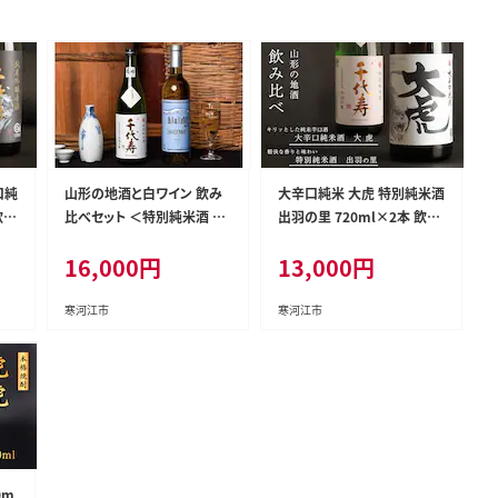
口純
山形の地酒と白ワイン 飲み
大辛口純米 大虎 特別純米酒
飲み
比べセット ＜特別純米酒 出
出羽の里 720ml×2本 飲み
酒
羽の里・月山山麓シャルドネ
比べ セット 酒 日本酒 地酒
16,000
円
13,000
円
ヴィンテージ＞（720ml×2
山形 013-E-CK024
本） 016-E-CK009
寒河江市
寒河江市
0m