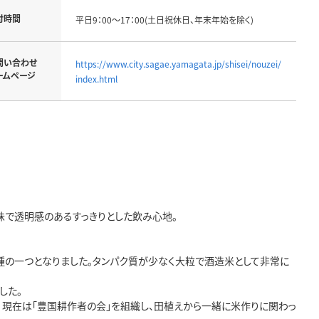
付時間
平日9：00～17：00(土日祝休日、年末年始を除く)
問い合わせ
https://www.city.sagae.yamagata.jp/shisei/nouzei/
ームページ
index.html
味で透明感のあるすっきりとした飲み心地。
種の一つとなりました。タンパク質が少なく大粒で酒造米として非常に
した。
。 現在は「豊国耕作者の会」を組織し、田植えから一緒に米作りに関わっ