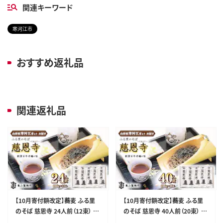
関連キーワード
寒河江市
おすすめ返礼品
関連返礼品
【10月寄付額改定】蕎麦 ふる里
【10月寄付額改定】蕎麦 ふる里
のそば 慈恩寺 24人前（12束） 乾
のそば 慈恩寺 40人前（20束） 乾
麺 そば 蕎麦 麺 亀山製麺所 01
麺 そば 蕎麦 麺 亀山製麺所 01