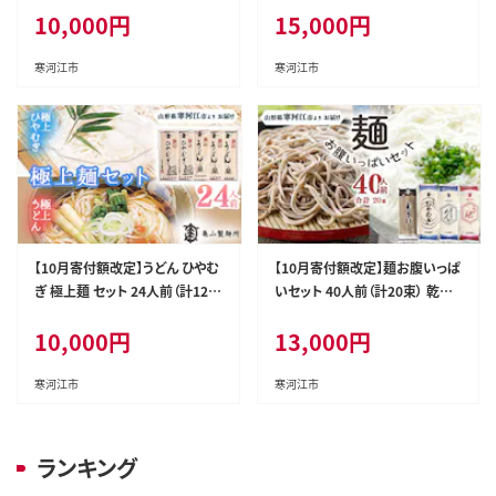
10,000
円
15,000
円
0-F-KY001
5-F-KY003
寒河江市
寒河江市
【10月寄付額改定】うどん ひやむ
【10月寄付額改定】麺お腹いっぱ
ぎ 極上麺 セット 24人前（計12
いセット 40人前（計20束） 乾麺
束） 乾麺 うどん ひやむぎ 麺 亀
そば うどん そうめん ひやむぎ 麺
10,000
円
13,000
円
山製麺所 010-F-KY004
亀山製麺所 013-F-KY006
寒河江市
寒河江市
ランキング