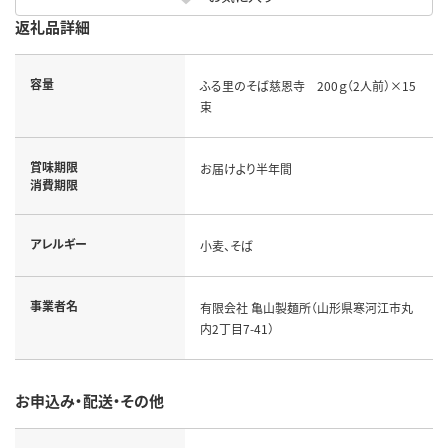
返礼品詳細
容量
ふる里のそば慈恩寺 200ｇ（2人前）×15
束
賞味期限
お届けより半年間
消費期限
アレルギー
小麦、そば
事業者名
有限会社 亀山製麺所（山形県寒河江市丸
内2丁目7-41）
お申込み・配送・その他