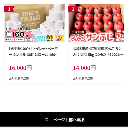
【再生紙100%】 トイレットペーパ
令和8年産 《ご家庭用》りんご サン
ー シングル 36個（1ロール 160m
ふじ 秀品 5kg（20玉以上）2026年
芯なし 無地） 【重度障がい者多数
産 山形県産【2026年12月上旬頃
16,000
円
14,000
円
雇用事業所支援品】 SDGs エコ サ
から下旬頃発送予定】 014-B-HK0
ステナブル 国内製造 016-H-BK01
07
1
山形県寒河江市
山形県寒河江市
ページ上部へ戻る