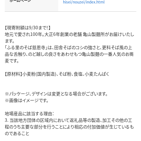
ホームページ
hisei/nouzei/index.html
【現寄附額は9/30まで！】
地元で愛され100年。大正6年創業の老舗 亀山製麺所がお届けいたし
ます。
「ふる里のそば慈恩寺」は、田舎そばのコシの強さと、更科そば風の上
品な舌触り、のど越しの良さをあわせもつ亀山製麺の一番人気のお蕎
麦です。
【原材料】小麦粉(国内製造)、そば粉、食塩、小麦たんぱく
※パッケージ、デザインは変更となる場合がございます。
※画像はイメージです。
地場産品に該当する理由：
3. 当該地方団体の区域内において返礼品等の製造、加工その他の工
程のうち主要な部分を行うことにより相応の付加価値が生じているも
のであること