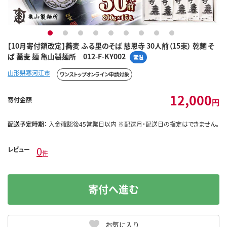
1
2
3
4
5
6
7
8
9
【10月寄付額改定】蕎麦 ふる里のそば 慈恩寺 30人前（15束） 乾麺 そ
ば 蕎麦 麺 亀山製麺所 012-F-KY002
常温
山形県寒河江市
ワンストップオンライン申請対象
12,000
寄付金額
円
配送予定時期：
入金確認後45営業日以内 ※配送月・配送日の指定はできません。
0
レビュー
件
寄付へ進む
お気に入り