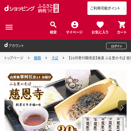
ご利用可能ポイント
検索
マイページ
お気に入り
カート
アカウント
ログイン
トップページ
麺類
そば
【10月寄付額改定】蕎麦 ふる里のそば 慈恩寺