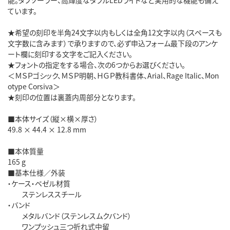
ています。
★希望の刻印を半角24文字以内もしくは全角12文字以内（スペースも
文字数に含みます）で承りますので、必ず申込フォーム最下段のアンケ
ート欄に刻印する文字をご記入ください。
★フォントの指定をする場合、次の6つからお選びください。
＜ＭＳＰゴシック、ＭＳＰ明朝、ＨＧＰ教科書体、Arial、Rage Italic、Mon
otype Corsiva＞
★刻印の位置は裏蓋内周部分となります。
■本体サイズ（縦×横×厚さ）
49.8 × 44.4 × 12.8 mm
■本体質量
165 g
■基本仕様／外装
・ケース・ベゼル材質
ステンレススチール
・バンド
メタルバンド（ステンレスムクバンド）
ワンプッシュ三つ折れ式中留