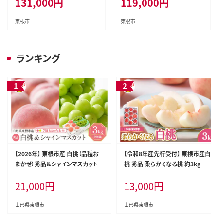
131,000
円
119,000
円
東根市
東根市
ランキング
【2026年】 東根市産 白桃（品種お
【令和8年産先行受付】 東根市産白
まかせ）秀品＆シャインマスカット詰
桃 秀品 柔らかくなる桃 約3kg ベ
め合わせ 化粧箱入り3kg 山形県 東
ジフルひがしね 山形県 東根市 hi1
21,000
円
13,000
円
根市 hi027-238
04-005
山形県東根市
山形県東根市