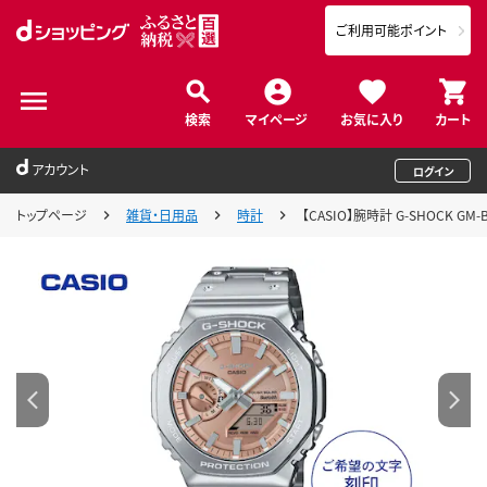
ご利用可能ポイント
検索
マイページ
お気に入り
カート
アカウント
ログイン
トップページ
雑貨・日用品
時計
【CASIO】腕時計 G-SHOCK GM