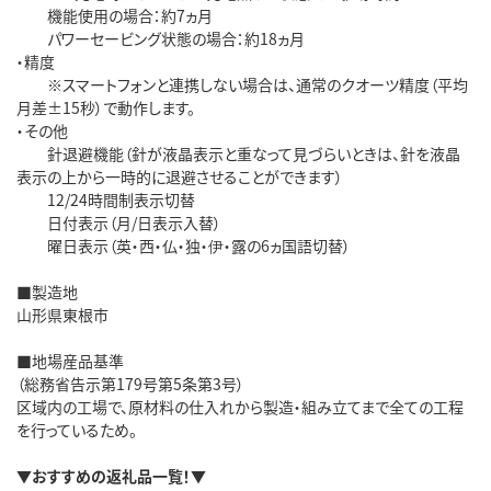
機能使用の場合：約7ヵ月
パワーセービング状態の場合：約18ヵ月
・精度
※スマートフォンと連携しない場合は、通常のクオーツ精度（平均
月差±15秒）で動作します。
・その他
針退避機能（針が液晶表示と重なって見づらいときは、針を液晶
表示の上から一時的に退避させることができます）
12/24時間制表示切替
日付表示（月/日表示入替）
曜日表示（英・西・仏・独・伊・露の6ヵ国語切替）
■製造地
山形県東根市
■地場産品基準
（総務省告示第179号第5条第3号）
区域内の工場で、原材料の仕入れから製造・組み立てまで全ての工程
を行っているため。
▼おすすめの返礼品一覧！▼