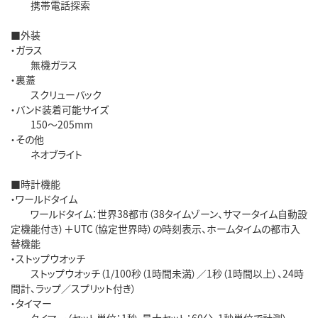
携帯電話探索
■外装
・ガラス
無機ガラス
・裏蓋
スクリューバック
・バンド装着可能サイズ
150～205mm
・その他
ネオブライト
■時計機能
・ワールドタイム
ワールドタイム：世界38都市（38タイムゾーン、サマータイム自動設
定機能付き）＋UTC（協定世界時）の時刻表示、ホームタイムの都市入
替機能
・ストップウオッチ
ストップウオッチ（1/100秒（1時間未満）／1秒（1時間以上）、24時
間計、ラップ／スプリット付き）
・タイマー
タイマー（セット単位：1秒、最大セット：60分、1秒単位で計測）