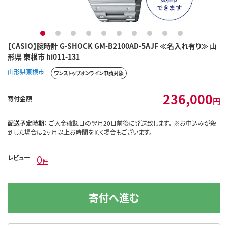
1
2
3
4
5
6
7
8
9
10
【CASIO】腕時計 G-SHOCK GM-B2100AD-5AJF ≪名入れ有り≫ 山
形県 東根市 hi011-131
山形県東根市
ワンストップオンライン申請対象
236,000
寄付金額
円
配送予定時期：
ご入金確認日の翌月20日前後に発送致します。 ※お申込みが殺
到した場合は2ヶ月以上お時間を頂く場合もございます。
0
レビュー
件
寄付へ進む