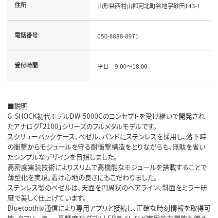
住所
山形県西村山郡河北町谷地字砂田143-1
電話番号
050-8888-8971
受付時間
平日 9:00～18:00
■説明
G-SHOCK初代モデルDW-5000Cのコンセプトを受け継いで開発され
たアナログ「2100」シリーズのフルメタルモデルです。
スクリューバックケース、ベゼル、バンドにステンレスを採用し、落下時
の衝撃からモジュールを守る耐衝撃構造をとりながらも、無駄を省い
たシンプルなデザインを目指しました。
高密度実装技術によりスリムで高機能なモジュールを搭載することで
薄型化を実現。着け心地の良さにもこだわりました。
ステンレス製のベゼルは、天面を円周状のヘアライン、斜面をミラー研
磨で美しく仕上げています。
Bluetooth®通信により専用アプリと接続し、正確な時刻情報を取得可
能。タフソーラー、高輝度なダブルLEDライトなど実用的な機能も備え