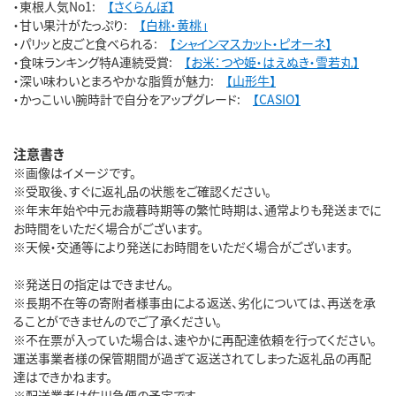
・東根人気No1:
【さくらんぼ】
・甘い果汁がたっぷり:
【白桃・黄桃」
・パリッと皮ごと食べられる:
【シャインマスカット・ピオーネ】
・食味ランキング特A連続受賞:
【お米：つや姫・はえぬき・雪若丸】
・深い味わいとまろやかな脂質が魅力:
【山形牛】
・かっこいい腕時計で自分をアップグレード:
【CASIO】
注意書き
※画像はイメージです。
※受取後、すぐに返礼品の状態をご確認ください。
※年末年始や中元お歳暮時期等の繁忙時期は、通常よりも発送までに
お時間をいただく場合がございます。
※天候・交通等により発送にお時間をいただく場合がございます。
※発送日の指定はできません。
※長期不在等の寄附者様事由による返送、劣化については、再送を承
ることができませんのでご了承ください。
※不在票が入っていた場合は、速やかに再配達依頼を行ってください。
運送事業者様の保管期間が過ぎて返送されてしまった返礼品の再配
達はできかねます。
※配送業者は佐川急便の予定です。