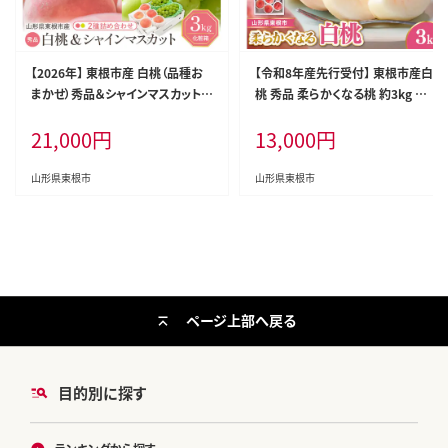
【2026年】 東根市産 白桃（品種お
【令和8年産先行受付】 東根市産白
まかせ）秀品＆シャインマスカット詰
桃 秀品 柔らかくなる桃 約3kg ベ
め合わせ 化粧箱入り3kg 山形県 東
ジフルひがしね 山形県 東根市 hi1
21,000
円
13,000
円
根市 hi027-238
04-005
山形県東根市
山形県東根市
ページ上部へ戻る
目的別に探す