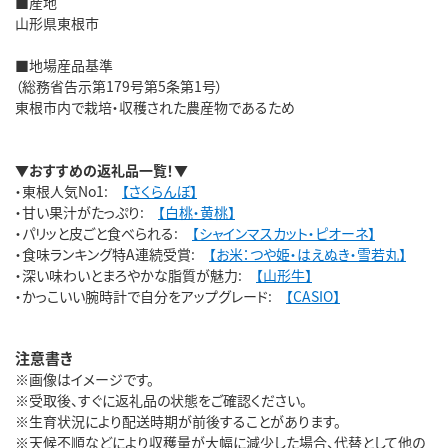
■産地
山形県東根市
■地場産品基準
（総務省告示第179号第5条第1号）
東根市内で栽培・収穫された農産物であるため
▼おすすめの返礼品一覧！▼
・東根人気No1:
【さくらんぼ】
・甘い果汁がたっぷり:
【白桃・黄桃】
・パリッと皮ごと食べられる:
【シャインマスカット・ピオーネ】
・食味ランキング特A連続受賞:
【お米：つや姫・はえぬき・雪若丸】
・深い味わいとまろやかな脂質が魅力:
【山形牛】
・かっこいい腕時計で自分をアップグレード:
【CASIO】
注意書き
※画像はイメージです。
※受取後、すぐに返礼品の状態をご確認ください。
※生育状況により配送時期が前後することがあります。
※天候不順などにより収穫量が大幅に減少した場合、代替として他の