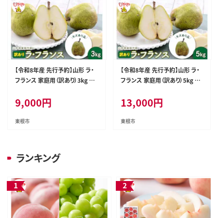
【令和8年産 先行予約】山形 ラ・
【令和8年産 先行予約】山形 ラ・
フランス 家庭用（訳あり）3kg 山
フランス 家庭用（訳あり）5kg 山
形県 東根市 鈴木農園提供 hi06
形県 東根市 鈴木農園提供 hi06
9,000
円
13,000
円
9-019
9-020
東根市
東根市
ランキング