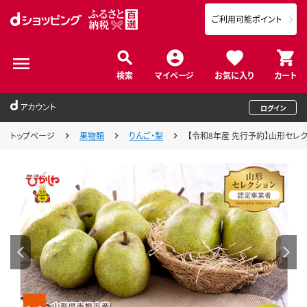
ご利用可能ポイント
検索
マイページ
お気に入り
カート
アカウント
ログイン
トップページ
果物類
りんご・梨
【令和8年産 先行予約】山形セレクショ