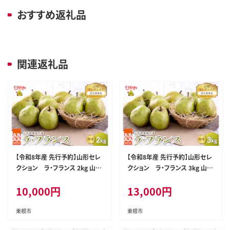
おすすめ返礼品
関連返礼品
【令和8年産 先行予約】山形セレ
【令和8年産 先行予約】山形セレ
クション ラ・フランス 2kg 山形
クション ラ・フランス 3kg 山形
県 東根市 鈴木農園提供 hi069-
県 東根市 鈴木農園提供 hi069-
10,000
円
13,000
円
016
017
東根市
東根市