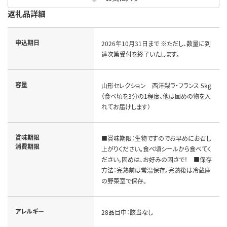
返礼品詳細
申込期日
2026年10月31日まで ※ただし、数量に到
達次第受付を終了いたします。
容量
山形セレクション 西洋梨ラ・フランス 5kg
（食べ頃を3分の1程度、他は固めの物を入
れてお届けします）
賞味期限
■賞味期限：生物ですのでお早めにお召し
消費期限
上がりください。食べ頃シールから食べてく
ださい。固めは、お好みの固さで！ ■保存
方法：完熟前は常温保存。完熟後は冷蔵庫
の野菜室で保存。
アレルギー
28品目中：該当なし