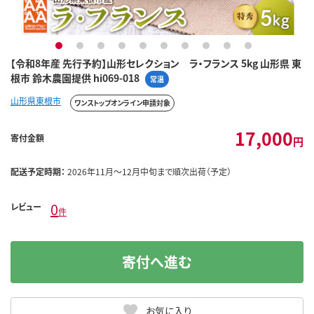
1
2
3
4
5
6
7
8
9
10
【令和8年産 先行予約】山形セレクション ラ・フランス 5kg 山形県 東
根市 鈴木農園提供 hi069-018
常温
山形県東根市
ワンストップオンライン申請対象
17,000
寄付金額
円
配送予定時期：
2026年11月～12月中旬まで順次出荷（予定）
0
レビュー
件
寄付へ進む
お気に入り