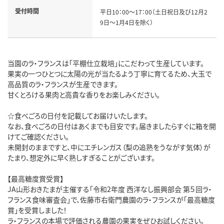
受付時間
平日10：00～17：00（土日祝日及び12月2
9日～1月4日を除く）
当園のラ・フランスは「平棚仕立栽培」にこだわって生産しています。
果実の一つひとつに太陽の光が当たるよう丁寧に育てるため、大玉で
高品質のラ・フランスが生産できます。
甘くとろける果肉と高貴な香りをお楽しみください。
☆食べごろの日付を記載してお届けいたします。
なお、食べごろの日付はあくまでも目安です。届きましたらすぐに箱を開
けてご確認ください。
未開封のままですと、中にエチレンガス（梨の追熟をうながす気体）が
たまり、想定外に早く熟しすぎることがございます。
【最高糖度賞受賞】
JA山形おきたまが主催する「令和2年度 西洋なし振興部会 第５回ラ・
フランス食味審査会」で、佐藤市右衛門農園のラ・フランスが「最高糖度
賞」を受賞しました！
ラ・フランスの本場で評価される農園の果実をぜひお試しください。