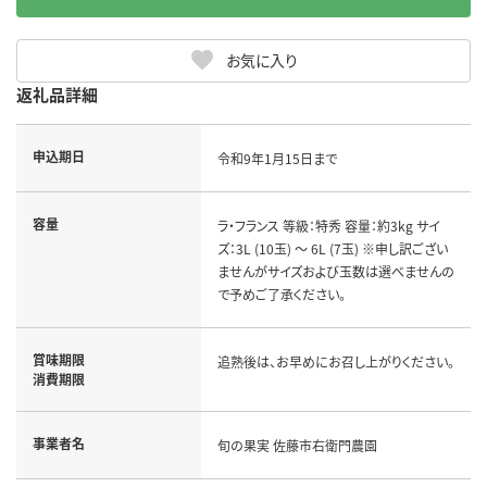
お気に入り
返礼品詳細
申込期日
令和9年1月15日まで
容量
ラ・フランス 等級：特秀 容量：約3kg サイ
ズ：3L (10玉) ～ 6L (7玉) ※申し訳ござい
ませんがサイズおよび玉数は選べませんの
で予めご了承ください。
賞味期限
追熟後は、お早めにお召し上がりください。
消費期限
事業者名
旬の果実 佐藤市右衛門農園