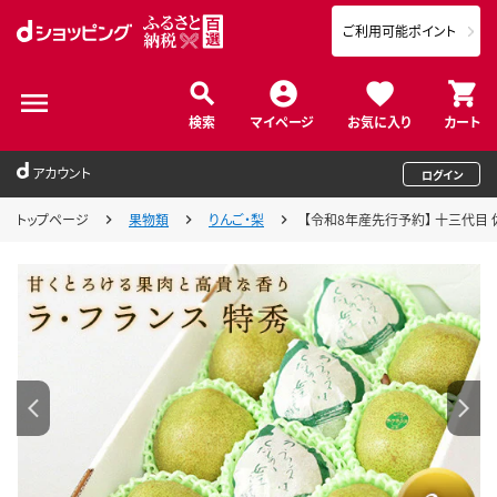
ご利用可能ポイント
検索
マイページ
お気に入り
カート
アカウント
ログイン
トップページ
果物類
りんご・梨
【令和8年産先行予約】 十三代目 佐藤