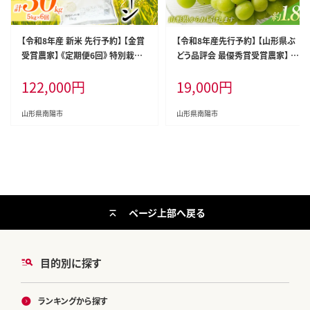
【令和8年産 新米 先行予約】 【金賞
【令和8年産先行予約】 【山形県ぶ
受賞農家】 《定期便6回》 特別栽培
どう品評会 最優秀賞受賞農家】 シ
米 ミルキークイーン 5kg×6か月
ャインマスカット 約1.8kg (3房入り
122,000
円
19,000
円
《令和8年9月下旬～発送》 『あおき
秀) 《令和8年9月中旬～発送》 『青
ライスファーム』 [1614-R8]
木農園』 山形県 南陽市 [2027-R8]
山形県南陽市
山形県南陽市
ページ上部へ戻る
目的別に探す
ランキングから探す