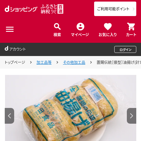
ご利用可能ポイント
検索
マイページ
お気に入り
カート
アカウント
ログイン
トップページ
加工品等
その他加工品
置賜伝統［俵型］油揚げ(計75