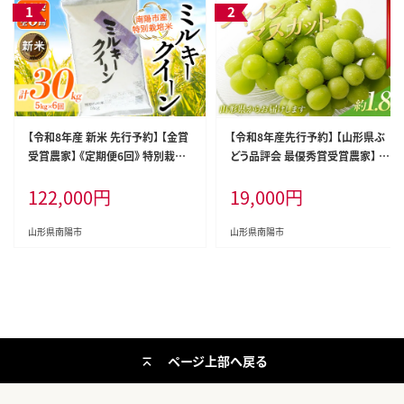
【令和8年産 新米 先行予約】 【金賞
【令和8年産先行予約】 【山形県ぶ
受賞農家】 《定期便6回》 特別栽培
どう品評会 最優秀賞受賞農家】 シ
米 ミルキークイーン 5kg×6か月
ャインマスカット 約1.8kg (3房入り
122,000
円
19,000
円
《令和8年9月下旬～発送》 『あおき
秀) 《令和8年9月中旬～発送》 『青
ライスファーム』 [1614-R8]
木農園』 山形県 南陽市 [2027-R8]
山形県南陽市
山形県南陽市
ページ上部へ戻る