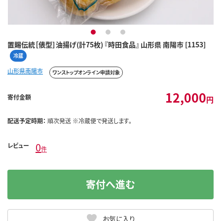
1
2
3
置賜伝統［俵型］油揚げ(計75枚) 『時田食品』 山形県 南陽市 [1153]
冷蔵
山形県南陽市
ワンストップオンライン申請対象
12,000
寄付金額
円
配送予定時期：
順次発送 ※冷蔵便で発送します。
0
レビュー
件
寄付へ進む
お気に入り