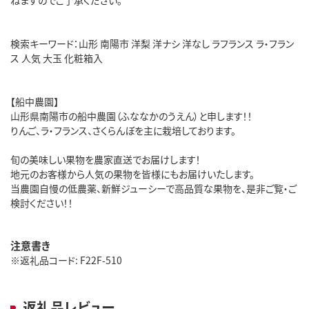
検索キーワード：山形 南陽市 洋梨 洋ナシ 洋なし ラフランス ラ・フラン
ス 人気 大玉 化粧箱入
【船中農園】
山形県南陽市の船中農園（ふななかのうえん）と申します！！
りんご、ラ・フランス、さくらんぼを主に栽培しております。
旬の美味しい果物を農家直送でお届けします！
地元のお客様から人気の果物を皆様にもお届けいたします。
当農園自慢の低農薬、新鮮ジューシーで高品質な果物を、是非ご覧・ご
検討ください！！
注意書き
※返礼品コード: F22F-510
返礼品レビュー