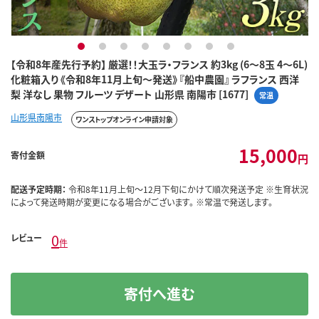
1
2
3
4
5
6
7
8
【令和8年産先行予約】 厳選！！大玉ラ・フランス 約3kg (6～8玉 4～6L)
化粧箱入り 《令和8年11月上旬～発送》 『船中農園』 ラフランス 西洋
梨 洋なし 果物 フルーツ デザート 山形県 南陽市 [1677]
常温
山形県南陽市
ワンストップオンライン申請対象
15,000
寄付金額
円
配送予定時期：
令和8年11月上旬～12月下旬にかけて順次発送予定 ※生育状況
によって発送時期が変更になる場合がございます。 ※常温で発送します。
0
レビュー
件
寄付へ進む