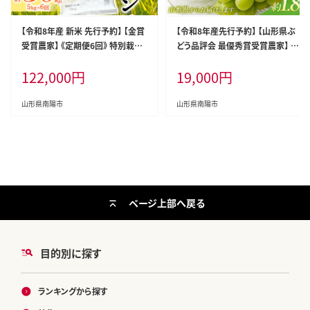
【令和8年産 新米 先行予約】 【金賞
【令和8年産先行予約】 【山形県ぶ
受賞農家】 《定期便6回》 特別栽培
どう品評会 最優秀賞受賞農家】 シ
米 ミルキークイーン 5kg×6か月
ャインマスカット 約1.8kg (3房入り
122,000
円
19,000
円
《令和8年9月下旬～発送》 『あおき
秀) 《令和8年9月中旬～発送》 『青
ライスファーム』 [1614-R8]
木農園』 山形県 南陽市 [2027-R8]
山形県南陽市
山形県南陽市
ページ上部へ戻る
目的別に探す
ランキングから探す