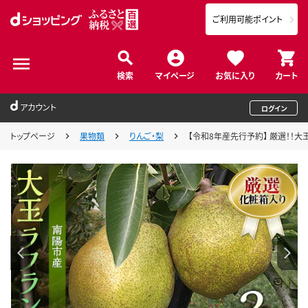
ご利用可能ポイント
検索
マイページ
お気に入り
カート
アカウント
ログイン
トップページ
果物類
りんご・梨
【令和8年産先行予約】 厳選！！大玉ラ