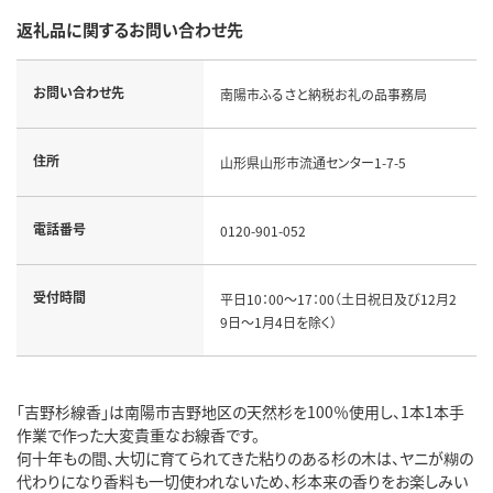
返礼品に関するお問い合わせ先
お問い合わせ先
南陽市ふるさと納税お礼の品事務局
住所
山形県山形市流通センター1-7-5
電話番号
0120-901-052
受付時間
平日10：00～17：00（土日祝日及び12月2
9日～1月4日を除く）
「吉野杉線香」は南陽市吉野地区の天然杉を100％使用し、1本1本手
作業で作った大変貴重なお線香です。
何十年もの間、大切に育てられてきた粘りのある杉の木は、ヤニが糊の
代わりになり香料も一切使われないため、杉本来の香りをお楽しみい