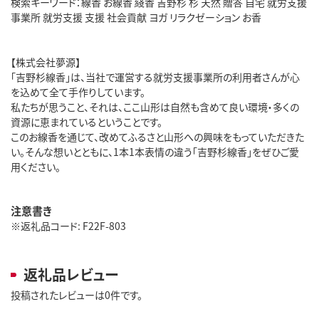
検索キーワード：線香 お線香 綫香 吉野杉 杉 天然 贈答 自宅 就労支援
事業所 就労支援 支援 社会貢献 ヨガ リラクゼーション お香
【株式会社夢源】
「吉野杉線香」は、当社で運営する就労支援事業所の利用者さんが心
を込めて全て手作りしています。
私たちが思うこと、それは、ここ山形は自然も含めて良い環境・多くの
資源に恵まれているということです。
このお線香を通じて、改めてふるさと山形への興味をもっていただきた
い。そんな想いとともに、1本1本表情の違う「吉野杉線香」をぜひご愛
用ください。
注意書き
※返礼品コード: F22F-803
返礼品レビュー
投稿されたレビューは0件です。