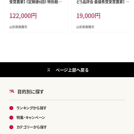
受賞農家】 《定期便6回》 特別栽培
どう品評会 最優秀賞受賞農家】 シ
米 ミルキークイーン 5kg×6か月
ャインマスカット 約1.8kg (3房入り
122,000
円
19,000
円
《令和8年9月下旬～発送》 『あおき
秀) 《令和8年9月中旬～発送》 『青
ライスファーム』 [1614-R8]
木農園』 山形県 南陽市 [2027-R8]
山形県南陽市
山形県南陽市
ページ上部へ戻る
目的別に探す
ランキングから探す
特集・キャンペーン
カテゴリーから探す