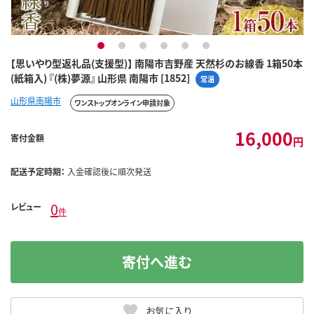
1
2
3
4
5
6
【思いやり型返礼品(支援型)】 南陽市吉野産 天然杉のお線香 1箱50本
(紙箱入) 『(株)夢源』 山形県 南陽市 [1852]
常温
山形県南陽市
ワンストップオンライン申請対象
16,000
寄付金額
円
配送予定時期：
入金確認後に順次発送
0
レビュー
件
寄付へ進む
お気に入り