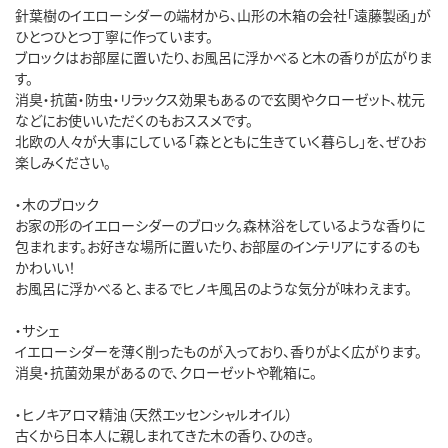
針葉樹のイエローシダーの端材から、山形の木箱の会社「遠藤製函」が
ひとつひとつ丁寧に作っています。
ブロックはお部屋に置いたり、お風呂に浮かべると木の香りが広がりま
す。
消臭・抗菌・防虫・リラックス効果もあるので玄関やクローゼット、枕元
などにお使いいただくのもおススメです。
北欧の人々が大事にしている「森とともに生きていく暮らし」を、ぜひお
楽しみください。
・木のブロック
お家の形のイエローシダーのブロック。森林浴をしているような香りに
包まれます。お好きな場所に置いたり、お部屋のインテリアにするのも
かわいい！
お風呂に浮かべると、まるでヒノキ風呂のような気分が味わえます。
・サシェ
イエローシダーを薄く削ったものが入っており、香りがよく広がります。
消臭・抗菌効果があるので、クローゼットや靴箱に。
・ヒノキアロマ精油（天然エッセンシャルオイル）
古くから日本人に親しまれてきた木の香り、ひのき。