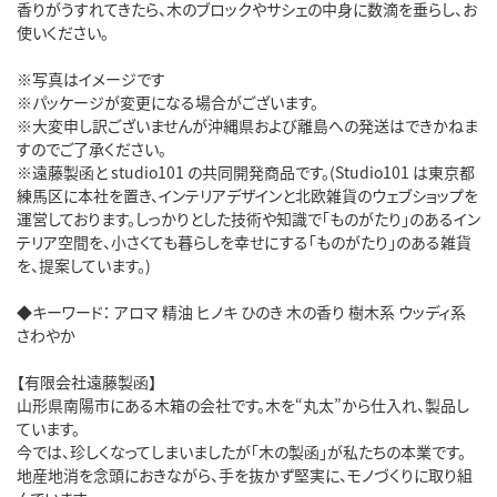
香りがうすれてきたら、木のブロックやサシェの中身に数滴を垂らし、お
使いください。
※写真はイメージです
※パッケージが変更になる場合がございます。
※大変申し訳ございませんが沖縄県および離島への発送はできかねま
すのでご了承ください。
※遠藤製函と studio101 の共同開発商品です。(Studio101 は東京都
練馬区に本社を置き、インテリアデザインと北欧雑貨のウェブショップを
運営しております。しっかりとした技術や知識で「ものがたり」のあるイン
テリア空間を、小さくても暮らしを幸せにする「ものがたり」のある雑貨
を、提案しています。)
◆キーワード： アロマ 精油 ヒノキ ひのき 木の香り 樹木系 ウッディ系
さわやか
【有限会社遠藤製函】
山形県南陽市にある木箱の会社です。木を“丸太”から仕入れ、製品し
ています。
今では、珍しくなってしまいましたが「木の製函」が私たちの本業です。
地産地消を念頭におきながら、手を抜かず堅実に、モノづくりに取り組