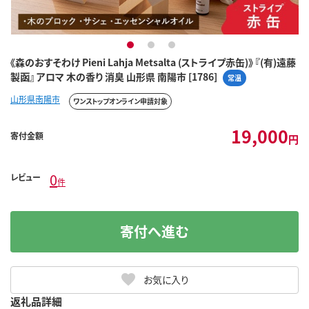
1
2
3
《森のおすそわけ Pieni Lahja Metsalta (ストライプ赤缶)》 『(有)遠藤
製函』 アロマ 木の香り 消臭 山形県 南陽市 [1786]
常温
山形県南陽市
ワンストップオンライン申請対象
19,000
寄付金額
円
0
レビュー
件
寄付へ進む
お気に入り
返礼品詳細