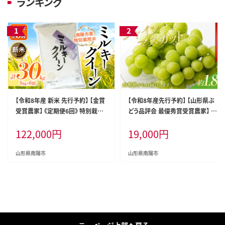
ランキング
【令和8年産 新米 先行予約】 【金賞
【令和8年産先行予約】 【山形県ぶ
受賞農家】 《定期便6回》 特別栽培
どう品評会 最優秀賞受賞農家】 シ
米 ミルキークイーン 5kg×6か月
ャインマスカット 約1.8kg (3房入り
122,000
円
19,000
円
《令和8年9月下旬～発送》 『あおき
秀) 《令和8年9月中旬～発送》 『青
ライスファーム』 [1614-R8]
木農園』 山形県 南陽市 [2027-R8]
山形県南陽市
山形県南陽市
ページ上部へ戻る