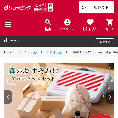
ご利用可能ポイント
検索
マイページ
お気に入り
カート
アカウント
ログイン
トップページ
美容
その他美容
《森のおすそわけ Pieni Lahja M