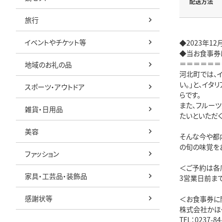
配送方法
旅行
イベントやチケット等
◆2023年
◆当お食事券
＝＝＝＝＝＝
地域のお礼の品
河北町では、
い。」と、イ
スポーツ・アウトドア
らです。
また、フルー
雑貨・日用品
たいといただ
美容
そんな今や都
の旬の味覚を
ファッション
＜ご予約は各
家具・工芸品・装飾品
3営業日前ま
感謝状等
＜お食事券に
株式会社かほ
TEL：0237-84