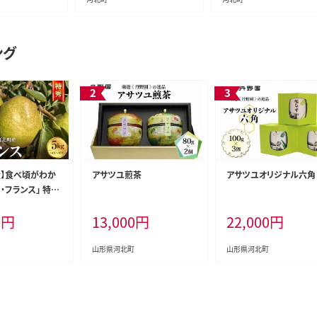
ング
産】食べ頃がわか
アサツユ煎茶
アサツユオリジナル六角
ラ・フランス」 特秀
形県河北町産 【河
0
円
13,000
円
22,000
円
産協会】
山形県河北町
山形県河北町