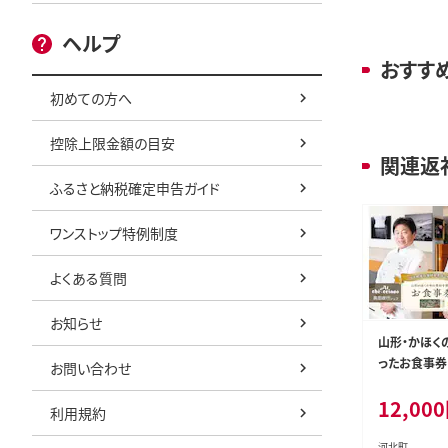
ヘルプ
おすす
初めての方へ
控除上限金額の目安
関連返
ふるさと納税確定申告ガイド
ワンストップ特例制度
よくある質問
お知らせ
山形・かほく
ったお食事券 【
お問い合わせ
「日髙良実 シ
12,000
シェフ」ほか
利用規約
河北町