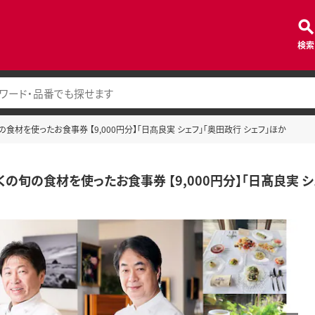
検索
食材を使ったお食事券 【9,000円分】「日髙良実 シェフ」「奥田政行 シェフ」ほか
くの旬の食材を使ったお食事券 【9,000円分】「日髙良実 シ