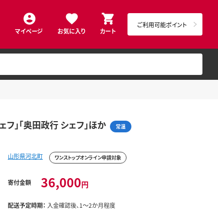
ご利用可能ポイント
マイページ
お気に入り
カート
ェフ」「奥田政行 シェフ」ほか
常温
山形県河北町
ワンストップオンライン申請対象
36,000
寄付金額
円
配送予定時期：
入金確認後、1～2か月程度