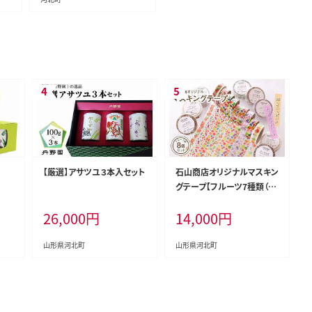
【厳選】アサツユ３本入セット
石山商店オリジナルマスキン
グテープ【フルーツ7種類（8
個）セット】
26,000
円
14,000
円
山形県河北町
山形県河北町