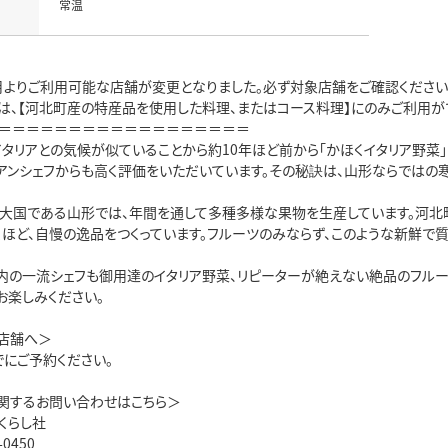
常温
12月よりご利用可能な店舗が変更となりました。必ず対象店舗をご確認くださ
は、【河北町産の特産品を使用した料理、またはコース料理】にのみご利用が
＝＝＝＝＝＝＝＝＝＝＝＝＝＝＝＝＝＝
イタリアとの気候が似ていることから約10年ほど前から「かほくイタリア野菜
タリアンシェフからも高く評価をいただいています。その秘訣は、山形ならでは
ツ大国である山形では、年間を通して多種多様な果物を生産しています。河北町で
くほど、自慢の逸品をつくっています。フルーツのみならず、このような新鮮で
内の一流シェフも御用達のイタリア野菜、リピーターが絶えない絶品のフルー
お楽しみください。
店舗へ＞
でにご予約ください。
関するお問い合わせはこちら＞
くらし社
-0450