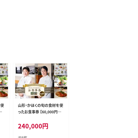
を使
山形・かほくの旬の食材を使
分】
ったお食事券 【60,000円分】
政行
「日髙良実 シェフ」「奥田政行
240,000
円
シェフ」 ほか
河北町