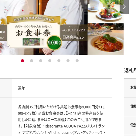
1
2
3
4
5
6
7
返礼
お
通年
住
各店舗でご利用いただける共通お食事券9,000円分（1,0
00円×9枚） ※当お食事券は、【河北町産の特産品を使
用した料理、またはコース料理】にのみご利用ができま
電
す。 【対象店舗】 ・Ristorante ACQUA PAZZA（リストラン
テ アクアパッツァ） ・Al-ch'e-cciano(アル・ケッチァーノ） ・