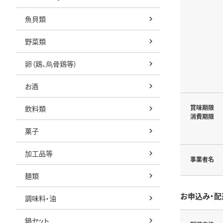
魚貝類
野菜類
卵（鶏、烏骨鶏等）
お酒
賞味期限
飲料類
消費期限
菓子
加工品等
事業者名
麺類
お申込み・配
調味料・油
鍋セット