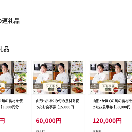
め返礼品
礼品
の旬の食材を使
山形・かほくの旬の食材を使
山形・かほくの旬の食材
3,000円分】
ったお食事券 【15,000円分】
ったお食事券 【30,000円
ェフ」「奥田政行
「日髙良実 シェフ」「奥田政行
「日髙良実 シェフ」「奥田
円
60,000
円
120,000
円
シェフ」ほか
シェフ」ほか
河北町
河北町