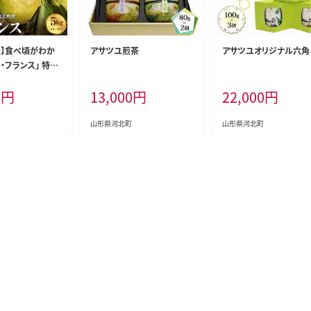
産】食べ頃がわか
アサツユ煎茶
アサツユオリジナル六角
ラ・フランス」 特秀
形県河北町産 【河
0
円
13,000
円
22,000
円
産協会】
山形県河北町
山形県河北町