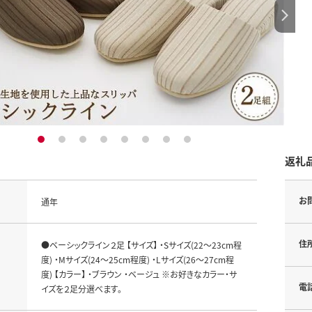
1
2
3
4
5
6
7
8
返礼
お
通年
住
●ベーシックライン２足 【サイズ】 ・Sサイズ(22～23cm程
度) ・Mサイズ(24～25cm程度) ・Lサイズ(26～27cm程
度) 【カラー】 ・ブラウン ・ベージュ ※お好きなカラー・サ
電
イズを２足分選べます。