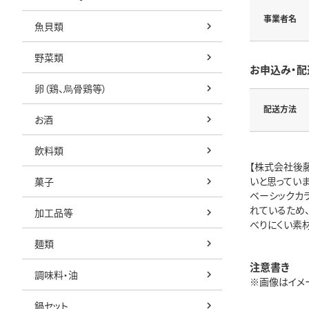
事業者名
魚貝類
野菜類
お申込み・配
卵（鶏、烏骨鶏等）
配送方法
お酒
飲料類
【株式会社後
いと思っていま
菓子
ベーシックカ
れているため
加工品等
べりにくい素
麺類
注意書き
調味料・油
※画像はイメ
鍋セット