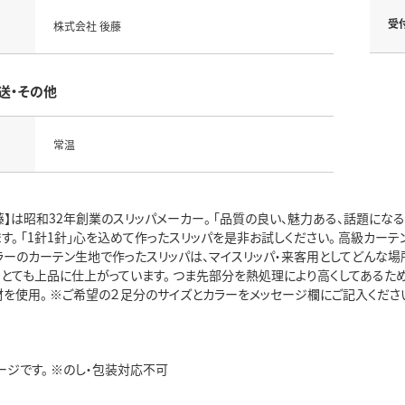
受
株式会社 後藤
送・その他
常温
藤】は昭和32年創業のスリッパメーカー。 「品質の良い、魅力ある、話題にな
す。 「1針1針」心を込めて作ったスリッパを是非お試しください。 高級カー
ラーのカーテン生地で作ったスリッパは、マイスリッパ・来客用としてどんな場
、とても上品に仕上がっています。 つま先部分を熱処理により高くしてあるため
材を使用。 ※ご希望の２足分のサイズとカラーをメッセージ欄にご記入くださ
ージです。 ※のし・包装対応不可