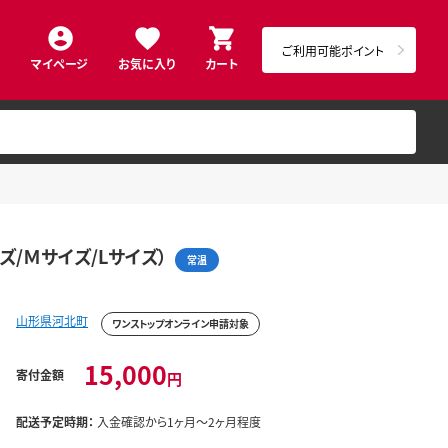
ご利用可能ポイント
マイページ
お気に入り
カート
ズ/Ｍサイズ/Lサイズ）
常温
山形県河北町
ワンストップオンライン申請対象
15,000
寄付金額
円
配送予定時期：
入金確認から1ヶ月～2ヶ月程度