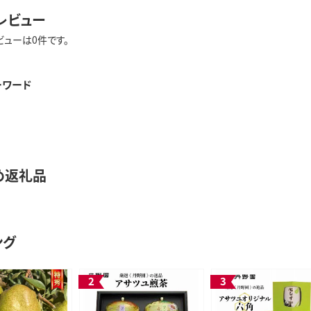
レビュー
ビューは0件です。
ーワード
め返礼品
ング