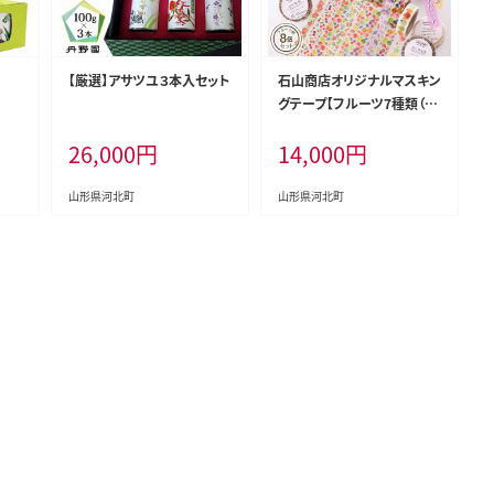
【厳選】アサツユ３本入セット
石山商店オリジナルマスキン
グテープ【フルーツ7種類（8
個）セット】
26,000
円
14,000
円
山形県河北町
山形県河北町