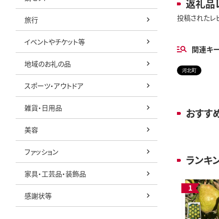
返礼品
投稿されたレ
旅行
イベントやチケット等
関連キ
地域のお礼の品
河北町
スポーツ・アウトドア
雑貨・日用品
おすす
美容
ファッション
ランキ
家具・工芸品・装飾品
感謝状等