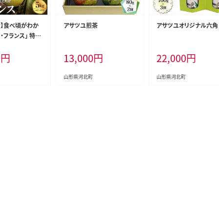
産】食べ頃がわか
アサツユ煎茶
アサツユオリジナル六角
ラ・フランス」 特秀
形県河北町産 【河
0
円
13,000
円
22,000
円
産協会】
山形県河北町
山形県河北町