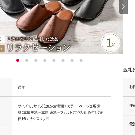
1
2
3
4
5
6
7
8
返礼
お
通年
住
サイズ：LLサイズ（28.5cm程度） カラー：ベージュ系 素
材：本体生地…本皮 底地…フェルト（すべり止め付） 【提
供】タカナシスリッパ
電