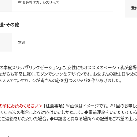
有限会社タカナシスリッパ
受
送・その他
常温
本皮スリッパ「リラクゼーション」に、女性にもオススメのベージュ系が登場。 『
ながらも非常に軽く、モダンでシックなデザインです。 お父さんの誕生日や父の
ススメです。 タカナシが皆さんの心を打つスリッパを作りあげました。
の前にお読みください＞
【注意事項】
※画像はイメージです。 ※1回のお申
さい。 ※次の場合による対応はいたしかねます。 ◆事前連絡をいただいてい
てご連絡をいただいた場合。 ◆申請者と異なる場所への配送をご希望の上、