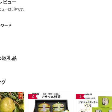
レビュー
ビューは0件です。
ーワード
め返礼品
ング