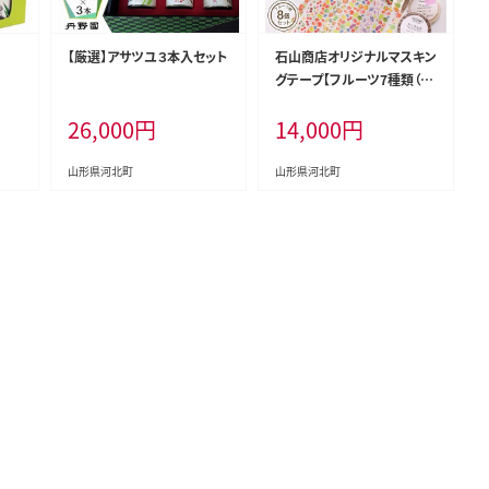
【厳選】アサツユ３本入セット
石山商店オリジナルマスキン
グテープ【フルーツ7種類（8
個）セット】
26,000
円
14,000
円
山形県河北町
山形県河北町