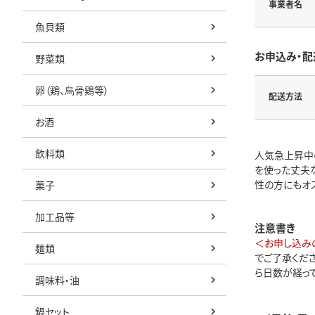
事業者名
魚貝類
お申込み・配
野菜類
卵（鶏、烏骨鶏等）
配送方法
お酒
飲料類
人気急上昇中の
を使った丈夫
性の方にもオ
菓子
加工品等
注意書き
＜お申し込み
麺類
でご了承くだ
ら日数が経っ
調味料・油
鍋セット