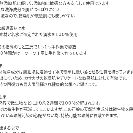
無添加 肌に優しく、添加物に敏感な方も安心して使用できます
適度な洗浄成分で肌がつっぱりにくい
低刺激なので、乾燥肌や敏感肌にも使いやすい
の厳選素材と水
素材と名水に選定された湧水を１００％使用
氏)の指導のもと工房で１つ１つ手作業で製造
００時間かけ一つ一つ丁寧に手作業で作っています。
果
然洗浄成分は肌細胞に浸透せず水で簡単に洗い落とせる性質を持っています
出にくいため、カサカサの乾燥肌やデリケートな敏感肌に対して有効です。
持つ回復力も最大限発揮され健康的な肌へと導きます。
効果
然界で微生物などにより約２週間で１００％分解されます。
では微生物が死滅してしまいますが、この石鹸の天然洗浄成分は微生物を殺
っている環境汚染の心配がない為、持続可能な環境に貢献できます。
に達するまで