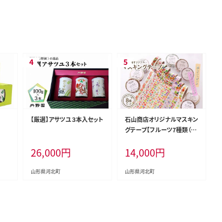
【厳選】アサツユ３本入セット
石山商店オリジナルマスキン
グテープ【フルーツ7種類（8
個）セット】
26,000
円
14,000
円
山形県河北町
山形県河北町