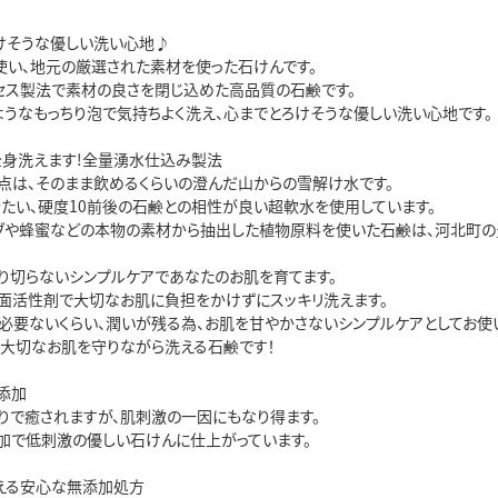
けそうな優しい洗い心地♪
％使い、地元の厳選された素材を使った石けんです。
セス製法で素材の良さを閉じ込めた高品質の石鹸です。
ようなもっちり泡で気持ちよく洗え、心までとろけそうな優しい洗い心地です。
全身洗えます!全量湧水仕込み製法
点は、そのまま飲めるくらいの澄んだ山からの雪解け水です。
冷たい、硬度10前後の石鹸との相性が良い超軟水を使用しています。
ブや蜂蜜などの本物の素材から抽出した植物原料を使いた石鹸は、河北町の
り切らないシンプルケアであなたのお肌を育てます。
面活性剤で大切なお肌に負担をかけずにスッキリ洗えます。
必要ないくらい、潤いが残る為、お肌を甘やかさないシンプルケアとしてお使
、大切なお肌を守りながら洗える石鹸です！
添加
りで癒されますが、肌刺激の一因にもなり得ます。
加で低刺激の優しい石けんに仕上がっています。
使える安心な無添加処方