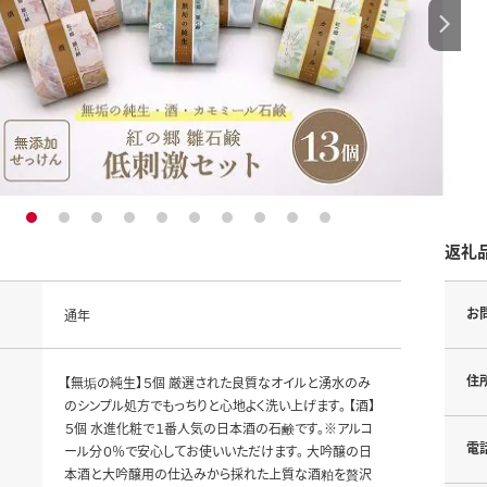
1
2
3
4
5
6
7
8
9
10
返礼
お
通年
住
【無垢の純生】５個 厳選された良質なオイルと湧水のみ
のシンプル処方でもっちりと心地よく洗い上げます。 【酒】
５個 水進化粧で１番人気の日本酒の石鹸です。※アルコ
電
ール分０％で安心してお使いいただけます。 大吟醸の日
本酒と大吟醸用の仕込みから採れた上質な酒粕を贅沢