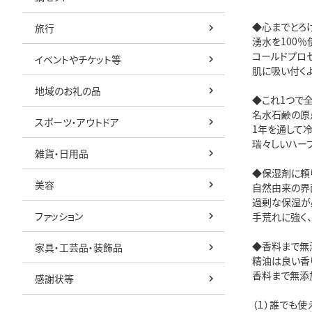
◆心までとろ
旅行
湧水を100
コールドプロ
イベントやチケット等
肌に吸い付く
地域のお礼の品
◆これ1つで
名水石鹸の原
スポーツ・アウトドア
1年を通して
瑞々しいハー
雑貨・日用品
◆保湿剤に頼
美容
自然由来の界
過剰な保湿が
ファッション
手荒れに強く
◆香料まで無
家具・工芸品・装飾品
精油は良い香
香料まで無添
感謝状等
（１）誰でも