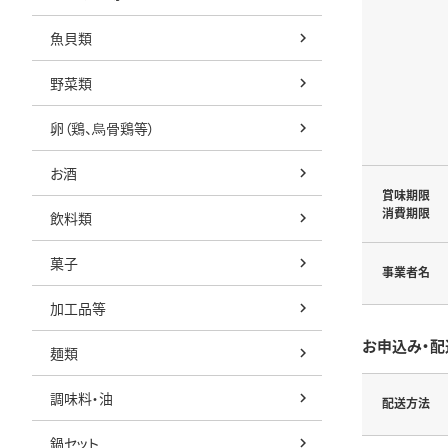
魚貝類
野菜類
卵（鶏、烏骨鶏等）
お酒
賞味期限
消費期限
飲料類
菓子
事業者名
加工品等
お申込み・配
麺類
調味料・油
配送方法
鍋セット