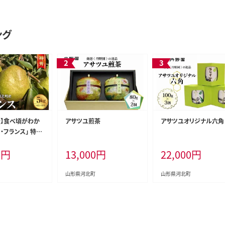
ング
産】食べ頃がわか
アサツユ煎茶
アサツユオリジナル六角
ラ・フランス」 特秀
形県河北町産 【河
0
円
13,000
円
22,000
円
産協会】
山形県河北町
山形県河北町