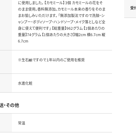
に使用しました。 【カモミール】３個 カモミールの花をそ
受
のまま使用。香料無添加。カモミール本来の香りをそのま
まお愉しみいただけます。 「無添加製法ですので洗顔・シ
ャンプー・ボディソープ・ハンドソープ・メイク落としなど全
身に使えて便利です」 【総重量】962グラム 【1個あたりの
重量】74グラム 【1個あたりの大きさ】幅2cm 横6.7cm 縦
6.7cm
※生石鹸ですので１年以内のご使用を推奨
水進化粧
送・その他
常温