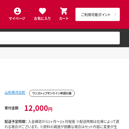
ご利用可能ポイント
マイページ
お気に入り
カート
山形県河北町
ワンストップオンライン申請対象
12,000
寄付金額
円
配送予定時期：
入金確認から1ヶ月～2ヶ月程度 ※配送時期は在庫によって遅
れる場合がございます。 ※原料の調達が困難な場合はセット内容に変更が生