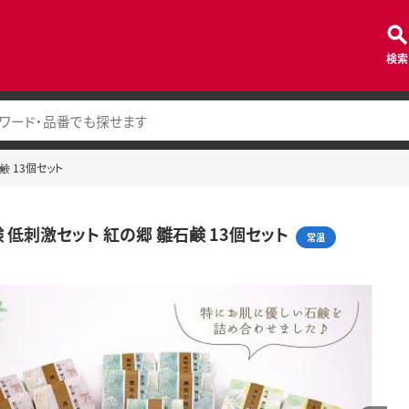
検索
鹸 13個セット
 低刺激セット 紅の郷 雛石鹸 13個セット
常温