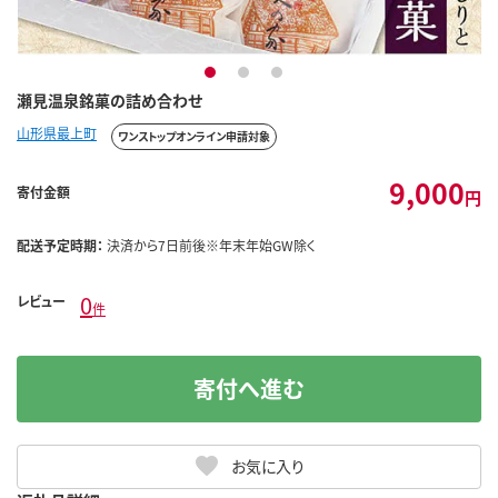
1
2
3
瀬見温泉銘菓の詰め合わせ
山形県最上町
ワンストップオンライン申請対象
9,000
寄付金額
円
配送予定時期：
決済から7日前後※年末年始GW除く
0
レビュー
件
寄付へ進む
お気に入り