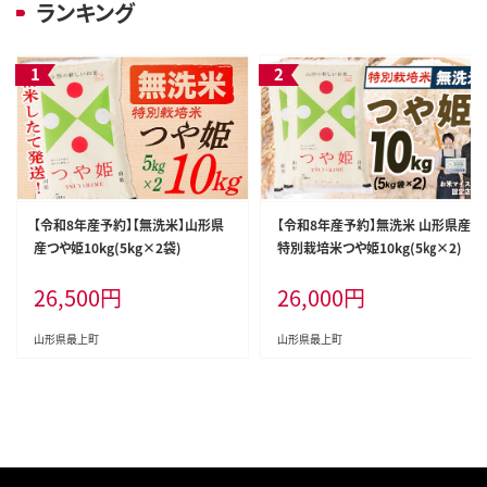
ランキング
【令和8年産予約】【無洗米】山形県
【令和8年産予約】無洗米 山形県産
産つや姫10kg(5kg×2袋)
特別栽培米つや姫10kg(5㎏×2)
26,500
円
26,000
円
山形県最上町
山形県最上町