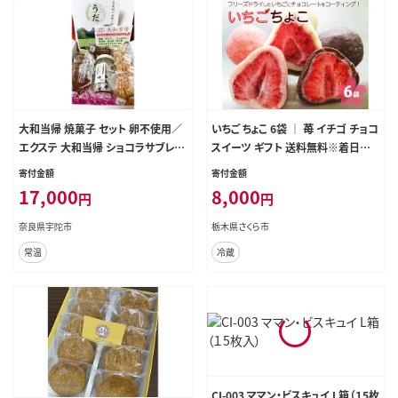
大和当帰 焼菓子 セット 卵不使用／
いちご ちょこ 6袋 ｜ 苺 イチゴ チョコ
エクステ 大和当帰 ショコラサブレ リ
スイーツ ギフト 送料無料※着日指
ーフパイ お取り寄せ 奈良県 宇陀市
定不可
寄付金額
寄付金額
17,000
8,000
円
円
奈良県宇陀市
栃木県さくら市
常温
冷蔵
CI-003 ママン・ビスキュイ L箱（１5枚