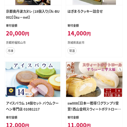
京都奥丹波カヌレ (18個入り)【fc-BU
はぎまろクッキー詰合せ
002】【ku－nel】
寄付金額
寄付金額
20,000
14,000
円
円
京都府福知山市
茨城県高萩市
冷凍
常温
アイスバウム 14個セット バウムクー
sw008【日本一獲得！】グランプリ受
ヘン専門店 010B1217
賞！西山金時スウィートポテトロール
＆すい～と芋大福【Ａ】
寄付金額
寄付金額
12,000
11,000
円
円