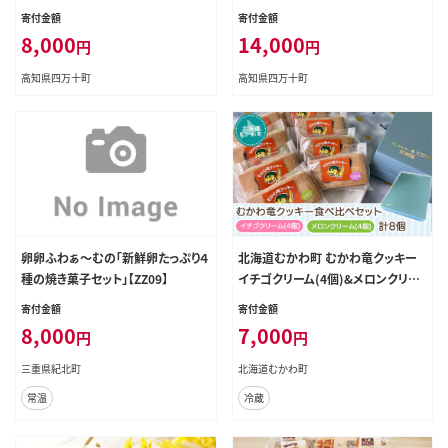
ト／Ikg-A94
リー、金柑、ジンジャーラムナッツ）カ
寄付金額
寄付金額
ゴノオト／Ikg-95
8,000
14,000
円
円
高知県四万十町
高知県四万十町
北海道むかわ町 むかわ竜クッキー
卵卵ふわぁ～むの「新鮮卵たっぷり４
イチゴクリーム(4個)&メロンクリー
種の焼き菓子セット」【ZZ09】
ム(4個)計8個食べ比べセット MKW
寄付金額
寄付金額
Q003
7,000
8,000
円
円
北海道むかわ町
三重県紀北町
冷蔵
常温