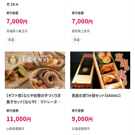
せ 28-A
寄付金額
寄付金額
7,000
7,000
円
円
茨城県小美玉市
高知県土佐市
常温
常温
【ギフト用】ならや自慢の手づくり洋
恵庭の実り４個セット【680001】
菓子セット【ならや】｜マドレーヌ ド
ーナツ スイートポテト 贈答用 プレ
寄付金額
寄付金額
ゼント ギフト naraya
11,000
9,000
円
円
山梨県都留市
北海道恵庭市