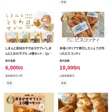
常温
しまんと素材のサクほろサブレ「しま
本場イタリアで修行したシェフが作
んととおわサブル 」4種セット／Qst-
ったビスコッティ
01
寄付金額
寄付金額
6,000
10,000
円
円
高知県四万十町
山梨県都留市
常温
常温