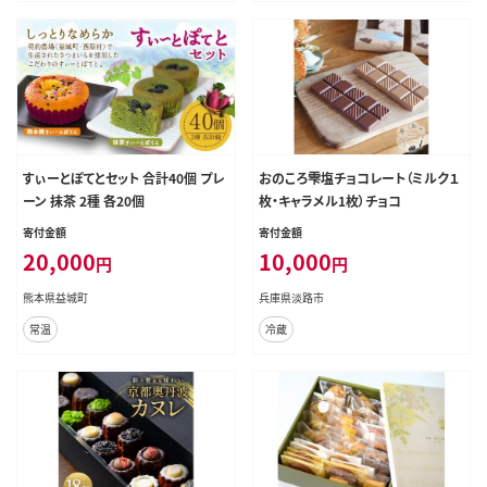
すぃーとぽてとセット 合計40個 プレ
おのころ雫塩チョコレート（ミルク１
ーン 抹茶 2種 各20個
枚・キャラメル1枚）チョコ
寄付金額
寄付金額
20,000
10,000
円
円
熊本県益城町
兵庫県淡路市
常温
冷蔵