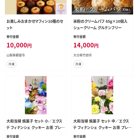
お楽しみおまかせマフィン10種のセ
米粉のクリームパフ 65g×10個入
ット
シュークリーム グルテンフリー
寄付金額
寄付金額
10,000
14,000
円
円
山梨県都留市
大分県竹田市
冷凍
冷凍
大和当帰 焼菓子 セット 小／エクス
大和当帰 焼菓子 セット 中／エクス
テ フィナンシェ クッキー お茶 プレ
テ フィナンシェ クッキー お茶 プレ
ゼント お土産 お取り寄せ 奈良県 宇
ゼント お土産 お取り寄せ 奈良県 宇
寄付金額
寄付金額