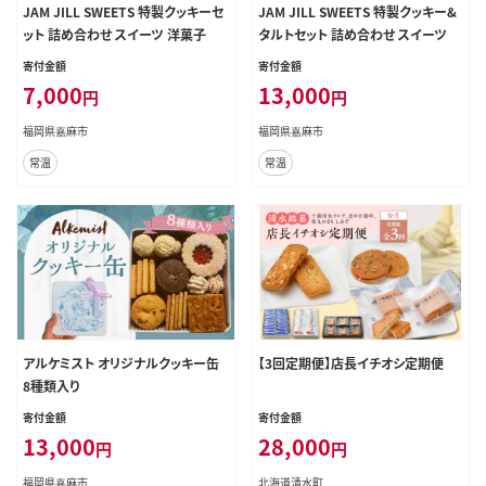
JAM JILL SWEETS 特製クッキーセ
JAM JILL SWEETS 特製クッキー&
ット 詰め合わせ スイーツ 洋菓子
タルトセット 詰め合わせ スイーツ
寄付金額
寄付金額
7,000
13,000
円
円
福岡県嘉麻市
福岡県嘉麻市
常温
常温
アルケミスト オリジナルクッキー缶
【3回定期便】店長イチオシ定期便
8種類入り
寄付金額
寄付金額
13,000
28,000
円
円
福岡県嘉麻市
北海道清水町