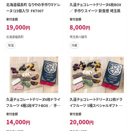
北海道福島町 なりやの手作りマドレ
久遠チョコレートテリーヌ6枚BOX
ーヌ（15個入り） FKT007
／ 手作り スイーツ 新食感 埼玉県
寄付金額
寄付金額
19,000
8,000
円
円
北海道福島町
埼玉県川越市
常温
冷蔵
久遠チョコレートテリーヌ6枚ドライ
久遠チョコレートテリーヌ12枚ドラ
フルーツ 4種2段ギフトBOX ／ 手作
イフルーツ 5種スペシャルギフト ／
り スイーツ 新食感 埼玉県
手作り スイーツ 新食感 埼玉県
寄付金額
寄付金額
14,000
20,000
円
円