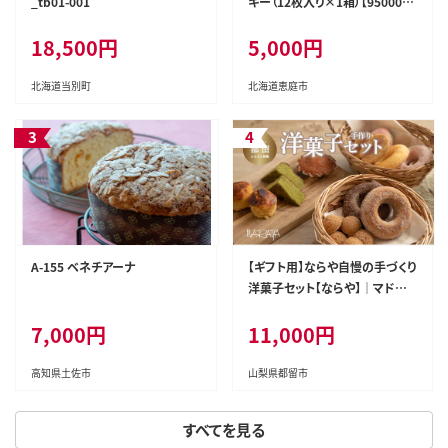
_tb01-001
キー（12枚入り×1箱）【9500010
1】
18,500円
5,000円
北海道当別町
北海道恵庭市
A-155 ベネチアーナ
【ギフト用】ならや自慢の手づくり
洋菓子セット【ならや】｜マドレ
ーヌ ドーナツ スイートポテト 贈
7,000円
11,000円
答用 プレゼント ギフト naraya
高知県土佐市
山梨県都留市
すべてを見る