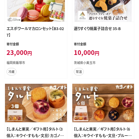
エスポワールマカロンセット【B3-02
選りすぐり焼菓子詰合せ 35-B
7】
寄付金額
寄付金額
23,000
10,000
円
円
福岡県飯塚市
茨城県小美玉市
冷蔵
常温
【しまんと果実／ギフト用】タルト（3
【しまんと果実／ギフト用】タルト（6
個入：キウイ・すもも・文旦）カゴノオ
個入：キウイ・すもも・文旦・ブルーベ