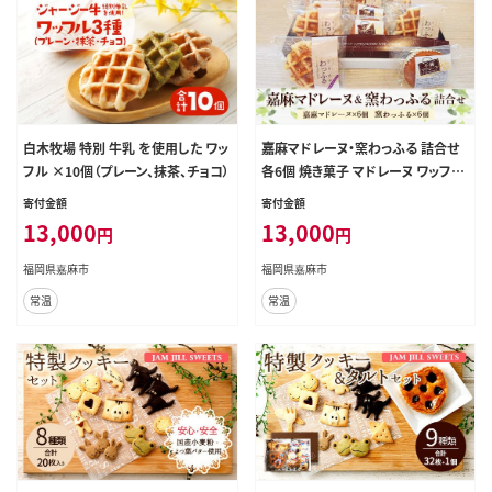
白木牧場 特別 牛乳 を使用した ワッ
嘉麻マドレーヌ・窯わっふる 詰合せ
フル ×10個（プレーン、抹茶、チョコ）
各6個 焼き菓子 マドレーヌ ワッフル
セット
寄付金額
寄付金額
13,000
13,000
円
円
福岡県嘉麻市
福岡県嘉麻市
常温
常温