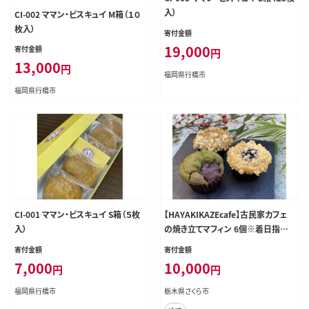
入）
CI-002 ママン・ビスキュイ M箱（１０
枚入）
寄付金額
19,000
寄付金額
円
13,000
円
福岡県行橋市
福岡県行橋市
CI-001 ママン・ビスキュイ S箱（５枚
【HAYAKIKAZEcafe】古民家カフェ
入）
の焼き立てマフィン 6個※着日指定
不可
寄付金額
寄付金額
7,000
10,000
円
円
福岡県行橋市
栃木県さくら市