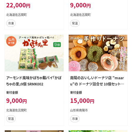
22,000
9,000
円
円
北海道佐呂間町
北海道佐呂間町
冷凍
常温
アーモンド風味かぼちゃ餡パイ「かぼ
南陽のおいしいドーナツ店 "maar
ちゃの里」9個 SRMK002
u"の ドーナツ詰合せ 10個セット
『ドーナツ店maaru』山形県 南陽市
寄付金額
寄付金額
[1466]
9,000
15,000
円
円
北海道佐呂間町
山形県南陽市
常温
冷凍