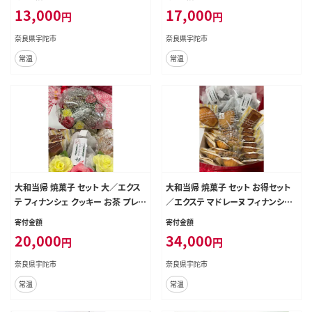
陀市
陀市
13,000
17,000
円
円
奈良県宇陀市
奈良県宇陀市
常温
常温
大和当帰 焼菓子 セット 大／エクス
大和当帰 焼菓子 セット お得セット
テ フィナンシェ クッキー お茶 プレ
／エクステ マドレーヌ フィナンシェ
ゼント お土産 お取り寄せ 奈良県 宇
クッキー お茶 プレゼント お土産 お
寄付金額
寄付金額
陀市
取り寄せ 奈良県 宇陀市
20,000
34,000
円
円
奈良県宇陀市
奈良県宇陀市
常温
常温