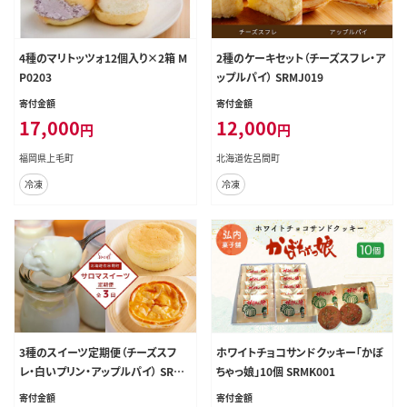
4種のマリトッツォ12個入り×2箱 M
2種のケーキセット（チーズスフレ・ア
P0203
ップルパイ） SRMJ019
寄付金額
寄付金額
17,000
12,000
円
円
福岡県上毛町
北海道佐呂間町
冷凍
冷凍
3種のスイーツ定期便（チーズスフ
ホワイトチョコサンドクッキー「かぼ
レ・白いプリン・アップルパイ） SRMJ
ちゃっ娘」10個 SRMK001
051
寄付金額
寄付金額