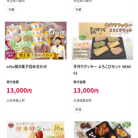
埼玉県川越市
埼玉県川越市
冷蔵
冷蔵
otto焼き菓子詰め合わせ
手作りクッキー よろこびセット SKS0
01
寄付金額
寄付金額
13,000
13,000
円
円
山形県最上町
北海道鹿追町
常温