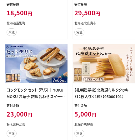
い恋人 チョコレート
寄付金額
寄付金額
18,500
29,500
円
円
北海道当別町
北海道北広島市
冷蔵
常温
ヨックモック セット デリス｜ YOKU
【札幌農学校】北海道ミルククッキー
MOKU お菓子 詰め合わせ スイーツ
（12枚入り×1箱）【95000101】
ギフト 手土産 個包装 シガール クッ
寄付金額
寄付金額
キー クッキー缶 缶 菓子 焼き菓子 洋
23,000
5,000
円
円
菓子 おやつ デザート プレゼント 贈
答 贈答用 贈り物
栃木県鹿沼市
北海道恵庭市
常温
常温