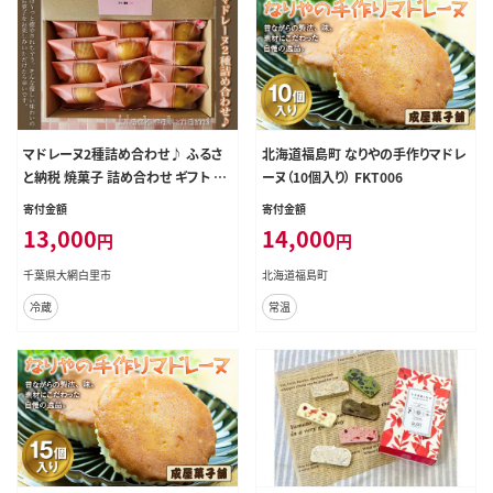
マドレーヌ2種詰め合わせ♪ ふるさ
北海道福島町 なりやの手作りマドレ
と納税 焼菓子 詰め合わせ ギフト 千
ーヌ（10個入り） FKT006
葉県 大網白里市 送料無料 AM003
寄付金額
寄付金額
13,000
14,000
円
円
千葉県大網白里市
北海道福島町
冷蔵
常温