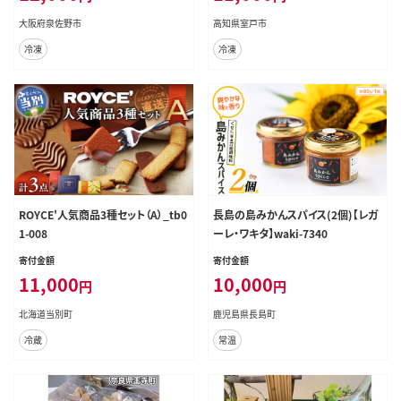
大阪府泉佐野市
高知県室戸市
冷凍
冷凍
ROYCE'人気商品3種セット（A）_tb0
長島の島みかんスパイス(2個)【レガ
1-008
ーレ・ワキタ】waki-7340
寄付金額
寄付金額
11,000
10,000
円
円
北海道当別町
鹿児島県長島町
冷蔵
常温