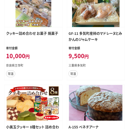
クッキー詰め合わせ お菓子 焼菓子
GF-11 多気町産柿のマドレーヌとみ
かんのジャムケーキ
寄付金額
寄付金額
10,000
9,500
円
円
奈良県王寺町
三重県多気町
常温
常温
小美玉クッキー 8種セット 詰め合わ
A-155 ベネチアーナ