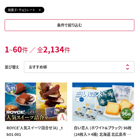
焼菓子・チョコレート
条件で絞り込む
1
60
2,134
~
件 ／ 全
件
並び替え
ROYCE'人気スイーツ詰合せ（A) _t
白い恋人 (ホワイト&ブラック) 96枚
b01-001
(24枚入×4箱) 北海道 北広島市 白