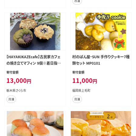
冷凍
【HAYAKIKAZEcafe】古民家カフェ
村のぱん屋・SUN 手作りクッキー7種
の焼き立てマフィン 9個※着日指定
類セット MP0101
不可
寄付金額
寄付金額
13,000
11,000
円
円
栃木県さくら市
福岡県上毛町
冷凍
冷凍