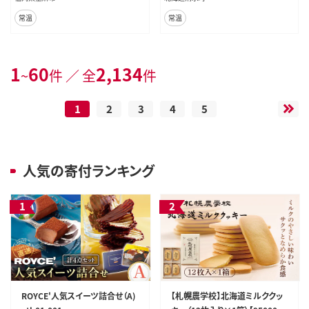
常温
常温
1
60
2,134
~
件 ／ 全
件
1
2
3
4
5
人気の寄付ランキング
ROYCE'人気スイーツ詰合せ（A)
【札幌農学校】北海道ミルククッ