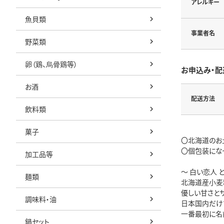
アレルギー
魚貝類
事業者名
野菜類
卵（鶏、烏骨鶏等）
お申込み・配
お酒
配送方法
飲料類
菓子
〇北海道のお土
〇個包装にな
加工品等
～ 白い恋人 と
麺類
北海道産小麦粉
優しい甘さとサ
調味料・油
日本国内だけ
一番最初に名
鍋セット