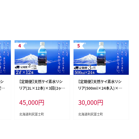
リシ
【定期便】天然ケイ素水リシ
【定期便】天然ケイ素水リシ
定期
リア(2L×12本)×3回(2ヶ月
リア(500ml×24本入)×3ヶ
毎)【定期便・頒布会】
月【定期便・頒布会】
45,000
円
30,000
円
北海道利尻富士町
北海道利尻富士町