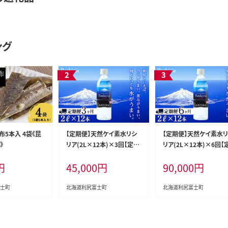
ング
布5本入 4袋《昆
【定期便】天然ケイ素水リシ
【定期便】天然ケイ素水
》
リア(2L×12本)×3回【定期
リア(2L×12本)×6回【
便・頒布会】
便・頒布会】
円
45,000
円
90,000
円
士町
北海道利尻富士町
北海道利尻富士町