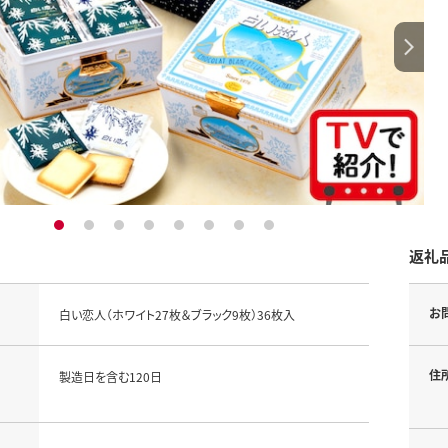
1
2
3
4
5
6
7
8
返礼
お
白い恋人（ホワイト27枚＆ブラック9枚）36枚入
住
製造日を含む120日