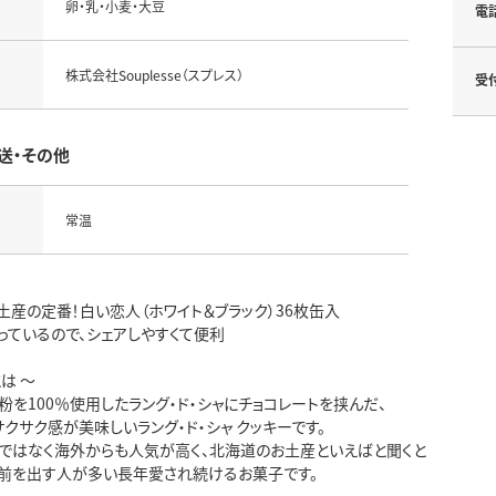
卵・乳・小麦・大豆
電
株式会社Souplesse（スプレス）
受
送・その他
常温
産の定番！白い恋人（ホワイト＆ブラック）36枚缶入
っているので、シェアしやすくて便利
は ～
を100％使用したラング・ド・シャにチョコレートを挟んだ、
クサク感が美味しいラング・ド・シャ クッキーです。
ではなく海外からも人気が高く、北海道のお土産といえばと聞くと
前を出す人が多い長年愛され続けるお菓子です。