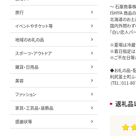
～ 石屋商事株
旅行
ISHIYA 
北海道のお土
国内外問わず
イベントやチケット等
「白い恋人パー
地域のお礼の品
※夏場は冷蔵
※着日指定は
スポーツ・アウトドア
※ご不在日等
雑貨・日用品
◆お礼の品・
利尻富士町ふ
美容
（TEL：011-8
ファッション
返礼品
家具・工芸品・装飾品
感謝状等