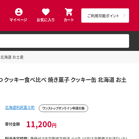
ご利用可能ポイント
マイページ
お気に入り
カート
 北海道 お土産
つ クッキー食べ比べ 焼き菓子 クッキー缶 北海道 お土
北海道利尻富士町
ワンストップオンライン申請対象
11,200
寄付金額
円
配送予定時期：
準備ができ次第順次発送 ※4月-10月は冷蔵便でお送りいたし