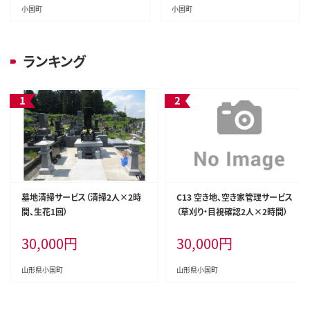
小国町
小国町
ランキング
墓地清掃サービス（清掃2人×2時
C13 空き地、空き家管理サービス
間、生花1回）
（草刈り・目視確認2人×2時間）
30,000
円
30,000
円
山形県小国町
山形県小国町