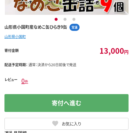
1
2
3
山形県小国町産なめこ缶ひらき9缶
常温
山形県小国町
13,000
寄付金額
円
配送予定時期：
通常：決済から20日前後で発送
0
レビュー
件
寄付へ進む
お気に入り
返礼品詳細