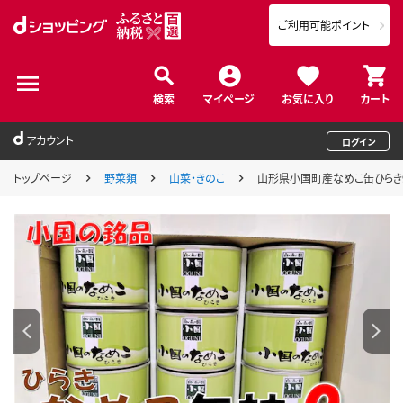
ご利用可能ポイント
検索
マイページ
お気に入り
カート
アカウント
ログイン
トップページ
野菜類
山菜・きのこ
山形県小国町産なめこ缶ひらき