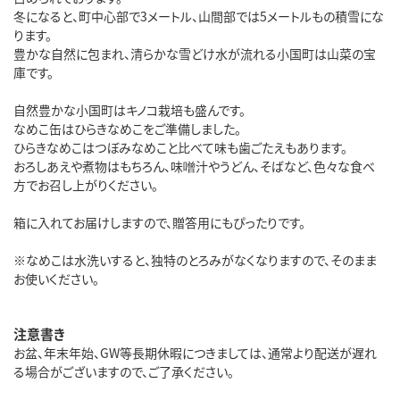
冬になると、町中心部で3メートル、山間部では5メートルもの積雪にな
ります。
豊かな自然に包まれ、清らかな雪どけ水が流れる小国町は山菜の宝
庫です。
自然豊かな小国町はキノコ栽培も盛んです。
なめこ缶はひらきなめこをご準備しました。
ひらきなめこはつぼみなめこと比べて味も歯ごたえもあります。
おろしあえや煮物はもちろん、味噌汁やうどん、そばなど、色々な食べ
方でお召し上がりください。
箱に入れてお届けしますので、贈答用にもぴったりです。
※なめこは水洗いすると、独特のとろみがなくなりますので、そのまま
お使いください。
注意書き
お盆、年末年始、GW等長期休暇につきましては、通常より配送が遅れ
る場合がございますので、ご了承ください。