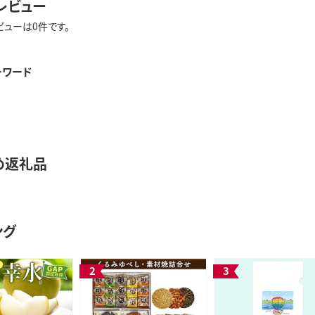
レビュー
ビューは0件です。
ーワード
め返礼品
ング