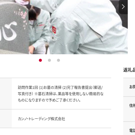
1
2
3
返礼
お
訪問作業1回 (1)お墓の清掃 (2)完了報告書提出（郵送/
写真付き） ※墓石清掃は、薬品等を使用しない簡易的な
ものになりますので予めご了承ください。
住
カンノ・トレーディング株式会社
電