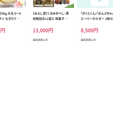
3kg 大玉 6～8
【みよし堂】くるみゆべし・素
「がくとくん」「おんぷちゃ
 ナシ もぎたて 甘
材焼詰合11袋入 和菓子 ス
スーパーホルダー 2枚セ
 GAP 認証 産地直
イーツ
雑貨 日用品 キャラクタ
0
円
13,000
円
8,500
円
贈答用 送料無料
園 うえのやま さ
福島県 郡山市
福島県郡山市
福島県郡山市