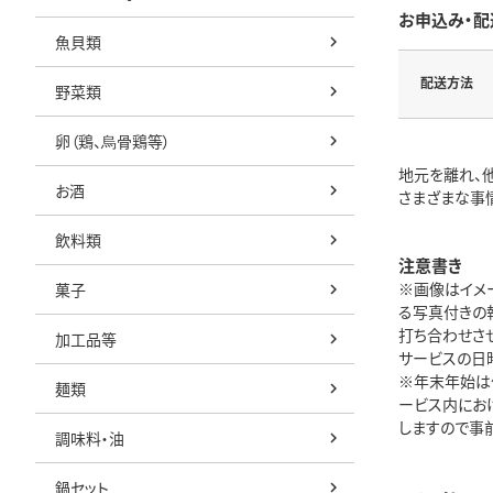
お申込み・配
魚貝類
配送方法
野菜類
卵（鶏、烏骨鶏等）
地元を離れ、
お酒
さまざまな事
飲料類
注意書き
※画像はイメ
菓子
る写真付きの
打ち合わせさ
加工品等
サービスの日
※年末年始は作
麺類
ービス内にお
しますので事前
調味料・油
鍋セット