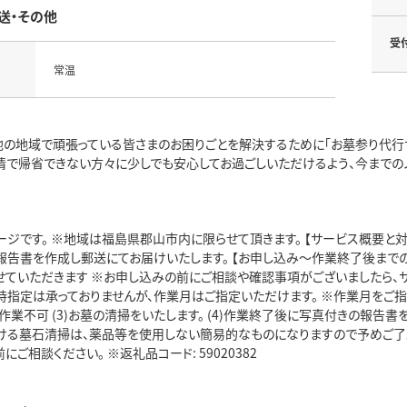
送・その他
受
常温
他の地域で頑張っている皆さまのお困りごとを解決するために「お墓参り代行サ
情で帰省できない方々に少しでも安心してお過ごしいただけるよう、今までの
ージです。 ※地域は福島県郡山市内に限らせて頂きます。 【サービス概要と対
報告書を作成し郵送にてお届けいたします。 【お申し込み～作業終了後までの
せていただきます ※お申し込みの前にご相談や確認事項がございましたら、サ
時指定は承っておりませんが、作業月はご指定いただけます。 ※作業月をご
業不可 (3)お墓の清掃をいたします。 (4)作業終了後に写真付きの報告書
ける墓石清掃は、薬品等を使用しない簡易的なものになりますので予めご了
にご相談ください。 ※返礼品コード: 59020382