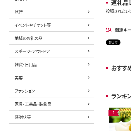
返礼品
投稿されたレ
旅行
イベントやチケット等
関連キ
地域のお礼の品
郡山市
スポーツ・アウトドア
雑貨・日用品
おすす
美容
ファッション
ランキ
家具・工芸品・装飾品
感謝状等