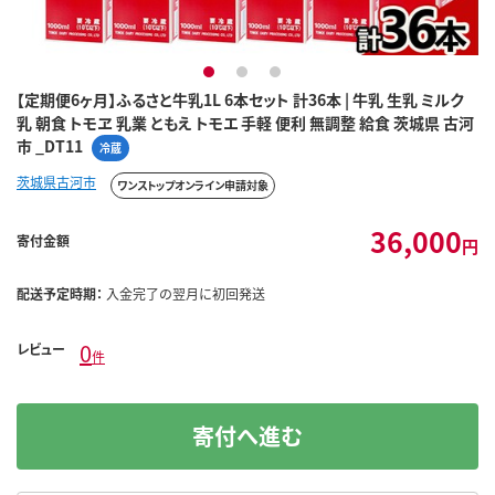
1
2
3
【定期便6ヶ月】ふるさと牛乳1L 6本セット 計36本 | 牛乳 生乳 ミルク
乳 朝食 トモヱ 乳業 ともえ トモエ 手軽 便利 無調整 給食 茨城県 古河
市 _DT11
冷蔵
茨城県古河市
ワンストップオンライン申請対象
36,000
寄付金額
円
配送予定時期：
入金完了の翌月に初回発送
0
レビュー
件
寄付へ進む