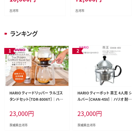
城県 古河市 _DT10
城県 古河市 _DT12
古河市
古河市
ランキング
HARIO ティードリッパー ラルゴス
HARIO ティーポット 茶王 4人用 シ
タンドセット［TDR-8006T］｜ハリ
ルバー［CHAN-4SV］｜ハリオ 耐熱
オ 耐熱 ガラス 食器 器 キッチン 日
ガラス キッチン 日用品 キッチン用
23,000
円
23,000
円
用品 キッチン用品 日本製 おしゃれ
品 日本製 おしゃれ かわいい_BE3
かわいい 紅茶 茶 アイスティー ギ
9
フト_BD05
茨城県古河市
茨城県古河市