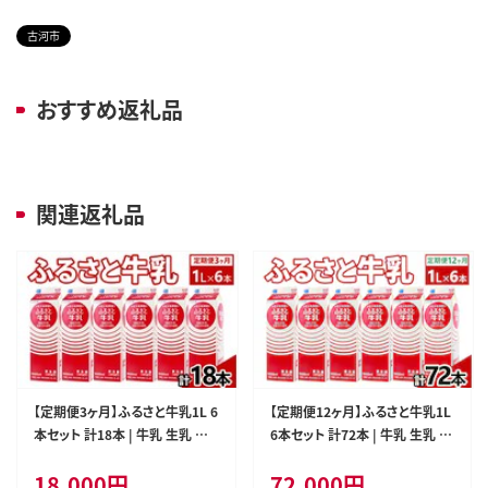
古河市
おすすめ返礼品
関連返礼品
【定期便3ヶ月】ふるさと牛乳1L 6
【定期便12ヶ月】ふるさと牛乳1L
本セット 計18本 | 牛乳 生乳 ミ
6本セット 計72本 | 牛乳 生乳 ミ
ルク 乳 朝食 トモヱ 乳業 ともえ
ルク 乳 朝食 トモヱ 乳業 ともえ
18,000
円
72,000
円
トモエ 手軽 便利 無調整 給食 茨
トモエ 手軽 便利 無調整 給食 茨