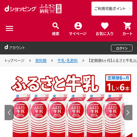
ご利用可能ポイント
検索
マイページ
お気に入り
カート
アカウント
ログイン
トップページ
飲料類
牛乳・乳飲料
【定期便6ヶ月】ふるさと牛乳1L 