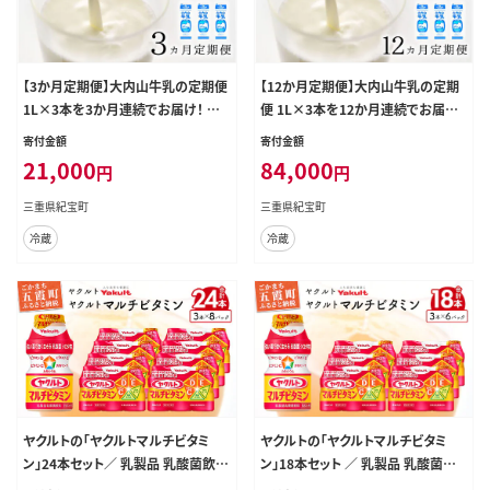
【3か月定期便】大内山牛乳の定期便
【12か月定期便】大内山牛乳の定期
1L×3本を3か月連続でお届け！ 牛
便 1L×3本を12か月連続でお届け！
乳 ミルク 成分無調整牛乳 定期便【t
牛乳 ミルク 成分無調整牛乳 定期便
寄付金額
寄付金額
kb402】
【tkb405】
21,000
84,000
円
円
三重県紀宝町
三重県紀宝町
冷蔵
冷蔵
ヤクルトの「ヤクルトマルチビタミ
ヤクルトの「ヤクルトマルチビタミ
ン」24本セット／ 乳製品 乳酸菌飲料
ン」18本セット ／ 乳製品 乳酸菌飲
乳酸菌 シロタ株 ヤクルトマルチビタ
料 乳酸菌 シロタ株 ヤクルトマルチ