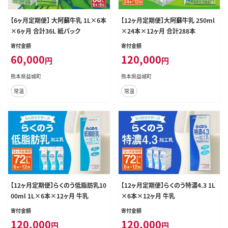
【6ヶ月定期便】 大阿蘇牛乳 1L×6本
【12ヶ月定期便】大阿蘇牛乳 250ml
×6ヶ月 合計36L 紙パック
×24本×12ヶ月 合計288本
寄付金額
寄付金額
60,000
120,000
円
円
熊本県益城町
熊本県益城町
常温
常温
【12ヶ月定期便】らくのう低脂肪乳10
【12ヶ月定期便】らくのう特濃4.3 1L
00ml 1L×6本×12ヶ月 牛乳
×6本×12ヶ月 牛乳
寄付金額
寄付金額
120,000
120,000
円
円