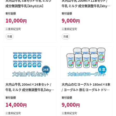
大内山牛乳 5本セット 牛乳 ミルク
大内山牛乳 200ml×12本セット /
成分無調整牛乳【khy021A】
牛乳 ミルク 成分無調整牛乳【khy0
23A】
寄付金額
寄付金額
10,000
9,000
円
円
三重県紀宝町
三重県紀宝町
冷蔵
冷蔵
大内山牛乳 200ml×24本セット /
大内山のむヨーグルト 180ml×8本
牛乳 ミルク 成分無調整牛乳【khy0
/ ヨーグルト 飲むヨーグルト ドリン
24A】
ク ビフィズス菌 大内山牛乳【khy03
寄付金額
寄付金額
9】
14,000
9,000
円
円
三重県紀宝町
三重県紀宝町