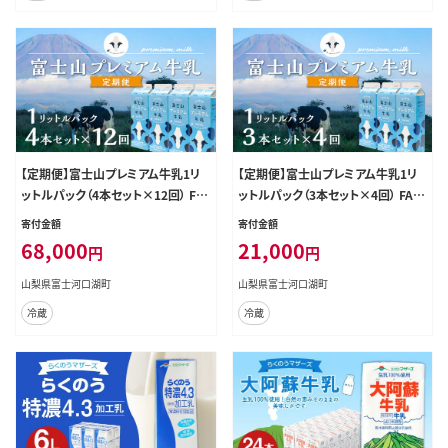
【定期便】富士山プレミアム牛乳1リ
【定期便】富士山プレミアム牛乳1リ
ットルパック（4本セット×12回） FAT
ットルパック（3本セット×4回） FAT0
009
03
寄付金額
寄付金額
68,000
21,000
円
円
山梨県富士河口湖町
山梨県富士河口湖町
冷蔵
冷蔵