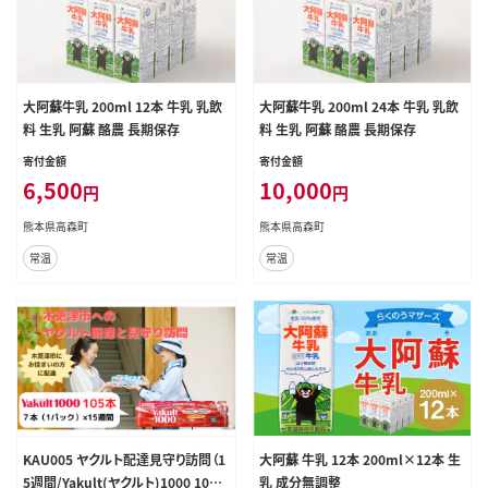
大阿蘇牛乳 200ml 12本 牛乳 乳飲
大阿蘇牛乳 200ml 24本 牛乳 乳飲
料 生乳 阿蘇 酪農 長期保存
料 生乳 阿蘇 酪農 長期保存
寄付金額
寄付金額
6,500
10,000
円
円
熊本県高森町
熊本県高森町
常温
常温
KAU005 ヤクルト配達見守り訪問（1
大阿蘇 牛乳 12本 200ml×12本 生
5週間/Yakult(ヤクルト)1000 105
乳 成分無調整