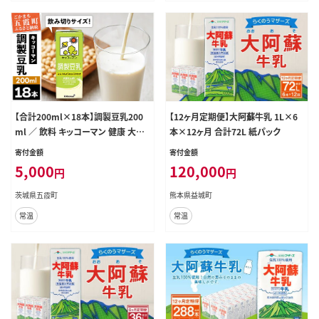
【合計200ml×18本】調製豆乳200
【12ヶ月定期便】大阿蘇牛乳 1L×6
ml ／ 飲料 キッコーマン 健康 大豆
本×12ヶ月 合計72L 紙パック
調整豆乳 栄養 大豆たんぱく タンパ
寄付金額
寄付金額
ク質 パック 飲み切り 茨城県 五霞町
5,000
120,000
円
円
茨城県五霞町
熊本県益城町
常温
常温