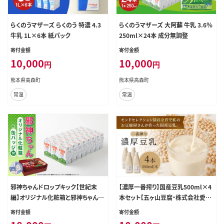
らくのうマザーズ らくのう 特濃 4.3
らくのうマザーズ 大阿蘇 牛乳 3.6％
牛乳 1L×6本 紙パック
250ml×24本 成分無調整
寄付金額
寄付金額
10,000
10,000
円
円
熊本県高森町
熊本県高森町
常温
常温
邪神ちゃんドロップキック【世紀末
【濃厚一番搾り】国産豆乳500ml×4
編】オリジナル化粧箱と邪神ちゃん田
本セット【五ヶ山豆腐・株式会社愛し
楽缶バッジ付き～らくのう牛乳 250
とーと】 [FBY002]
寄付金額
寄付金額
ml×24本 邪神ちゃん 世紀末編 グッ