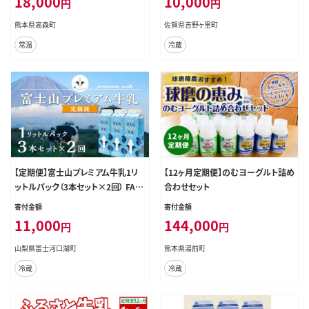
18,000
10,000
円
円
ズ 熊本県 高森町
熊本県高森町
佐賀県吉野ヶ里町
常温
冷蔵
【定期便】富士山プレミアム牛乳1リ
【12ヶ月定期便】のむヨーグルト詰め
ットルパック（3本セット×2回） FAT0
合わせセット
02
寄付金額
寄付金額
11,000
144,000
円
円
山梨県富士河口湖町
熊本県湯前町
冷蔵
冷蔵