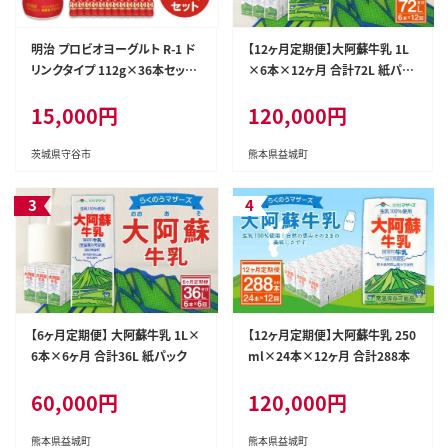
明治 プロビオヨーグルト R-1 ド
【12ヶ月定期便】大阿蘇牛乳 1L
リンクタイプ 112g×36本セット
×6本×12ヶ月 合計72L 紙パッ
ヨーグルトドリンク
ク
15,000円
120,000円
茨城県守谷市
熊本県益城町
【6ヶ月定期便】 大阿蘇牛乳 1L×
【12ヶ月定期便】大阿蘇牛乳 250
6本×6ヶ月 合計36L 紙パック
ml×24本×12ヶ月 合計288本
60,000円
120,000円
熊本県益城町
熊本県益城町