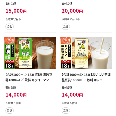
ルトドリンク
ク 牛乳 低温殺菌牛乳 健康 栄養豊
寄付金額
寄付金額
富 冷蔵 秋田 秋田県 にかほ市 定期
15,000
20,000
円
円
茨城県守谷市
秋田県にかほ市
冷蔵
冷蔵
【合計1000ml×18本】特濃 調製豆
【合計1000ml×18本】おいしい無調
乳1000ml ／ 飲料 キッコーマン 健
整豆乳1000ml ／ 飲料 キッコーマ
康 特濃 豆乳飲料 大豆 パック セット
ン 健康 無調整 豆乳飲料 大豆 パッ
寄付金額
寄付金額
茨城県 五霞町【価格改定XB】
ク セット 茨城県 五霞町【価格改定X
14,000
14,000
円
円
B】
茨城県五霞町
茨城県五霞町
常温
常温