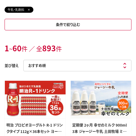
牛乳・乳飲料
条件で絞り込む
1
60
893
~
件 ／ 全
件
並び替え
明治 プロビオヨーグルト R-1 ドリン
定期便 2ヶ月 幸せのミルク 900ml
クタイプ 112g×36本セット ヨーグ
3本 ジャージー牛乳 土田牧場 ミル