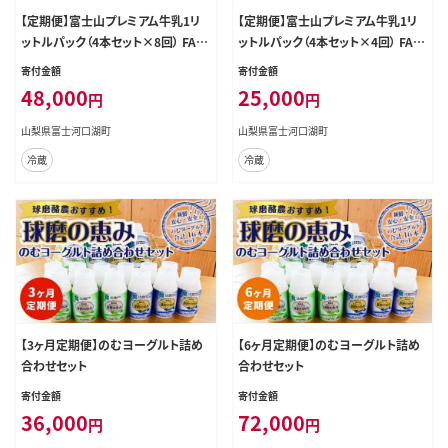
【定期便】富士山プレミアム牛乳1リ
【定期便】富士山プレミアム牛乳1リ
ットルパック（4本セット×8回） FAT0
ットルパック（4本セット×4回） FAT0
08
07
寄付金額
寄付金額
48,000
25,000
円
円
山梨県富士河口湖町
山梨県富士河口湖町
冷蔵
冷蔵
【3ヶ月定期便】のむヨーグルト詰め
【6ヶ月定期便】のむヨーグルト詰め
合わせセット
合わせセット
寄付金額
寄付金額
36,000
72,000
円
円