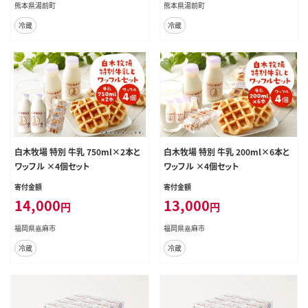
熊本県湯前町
熊本県湯前町
冷蔵
冷蔵
白木牧場 特別 牛乳 750ml×2本と
白木牧場 特別 牛乳 200ml×6本と
ワッフル ×4個セット
ワッフル ×4個セット
寄付金額
寄付金額
14,000
13,000
円
円
福岡県嘉麻市
福岡県嘉麻市
冷蔵
冷蔵