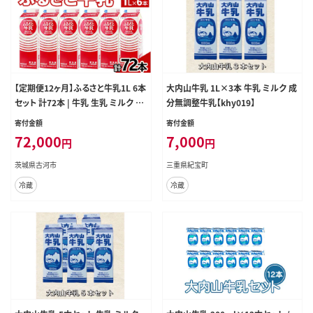
【定期便12ヶ月】ふるさと牛乳1L 6本
大内山牛乳 1L×3本 牛乳 ミルク 成
セット 計72本 | 牛乳 生乳 ミルク 乳
分無調整牛乳【khy019】
朝食 トモヱ 乳業 ともえ トモエ 手軽
寄付金額
寄付金額
便利 無調整 給食 茨城県 古河市 _D
72,000
7,000
円
円
T12
茨城県古河市
三重県紀宝町
冷蔵
冷蔵