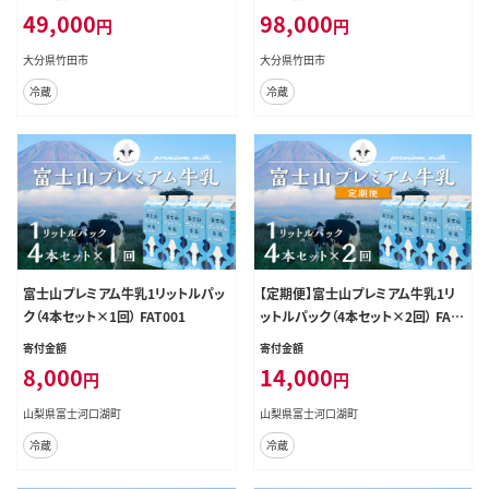
プレーン 無糖 乳製品 低脂肪 高カル
プレーン 無糖 乳製品 低脂肪 高カル
49,000
98,000
円
円
シウム スキール
シウム スキール
大分県竹田市
大分県竹田市
冷蔵
冷蔵
富士山プレミアム牛乳1リットルパッ
【定期便】富士山プレミアム牛乳1リ
ク（4本セット×1回） FAT001
ットルパック（4本セット×2回） FAT0
06
寄付金額
寄付金額
8,000
14,000
円
円
山梨県富士河口湖町
山梨県富士河口湖町
冷蔵
冷蔵