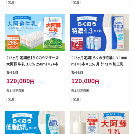
常温
常温
【12ヶ月 定期便】らくのうマザーズ
【12ヶ月定期】らくのう特濃4.3 1000
大阿蘇 牛乳 3.6％ 250ml×24本
ml×6本×12ヶ月 計72本 加工乳
寄付金額
寄付金額
120,000
120,000
円
円
熊本県高森町
熊本県高森町
常温
常温