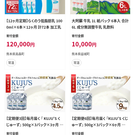
【12ヶ月定期】らくのう低脂肪乳 100
大阿蘇 牛乳 1L 紙パック 6本入 合計
0ml×6本×12ヶ月 計72本 加工乳
6L 成分無調整牛乳 乳飲料
寄付金額
寄付金額
120,000
10,000
円
円
熊本県高森町
熊本県益城町
常温
常温
【定期便3回】毎月届く 『 KUJU'S く
【定期便6回】毎月届く 『KUJU'S くじ
じゅーず』 500g×3パック×3ヶ月 合
ゅーず』 500g×3パック×6ヶ月 合
計4.5kg 家庭用パックタイプ チーズ
計9kg 家庭用パックタイプ チーズ
寄付金額
寄付金額