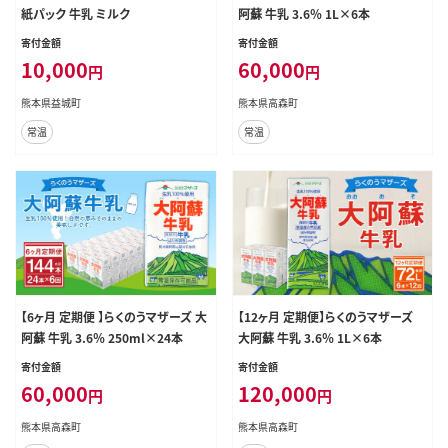
紙パック 牛乳 ミルク
阿蘇 牛乳 3.6％ 1L×6本
寄付金額
寄付金額
10,000
60,000
円
円
熊本県益城町
熊本県高森町
常温
常温
【6ヶ月 定期便 】らくのうマザーズ 大
【12ヶ月 定期便】らくのうマザーズ
阿蘇 牛乳 3.6％ 250ml×24本
大阿蘇 牛乳 3.6％ 1L×6本
寄付金額
寄付金額
60,000
120,000
円
円
熊本県高森町
熊本県高森町