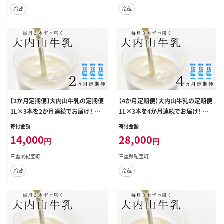
冷蔵
冷蔵
【2か月定期便】大内山牛乳の定期便
【4か月定期便】大内山牛乳の定期便
1L×3本を2か月連続でお届け！ 牛
1L×3本を4か月連続でお届け！ 牛
乳 ミルク 成分無調整牛乳 定期便【t
乳 ミルク 成分無調整牛乳 定期便【t
寄付金額
寄付金額
kb401】
kb403】
14,000
28,000
円
円
三重県紀宝町
三重県紀宝町
冷蔵
冷蔵