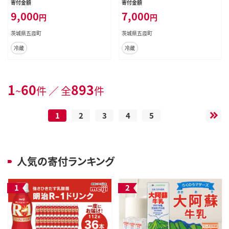
寄付金額
寄付金額
ミン 健康 ヤクルト ビタミン カルシ
ビタミン 健康 ヤクルト ビタミン カ
9,000
7,000
円
円
ウム 食物繊維 茨城県 五霞町
ルシウム 食物繊維 茨城県 五霞町
茨城県五霞町
茨城県五霞町
冷蔵
冷蔵
1
60
893
~
件 ／ 全
件
1
2
3
4
5
人気の寄付ランキング