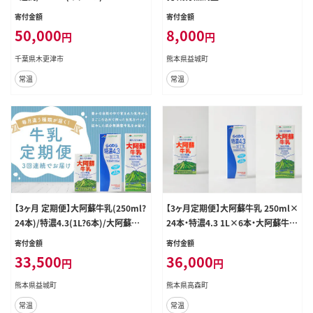
本）木更津市内宅配限定
寄付金額
寄付金額
50,000
8,000
円
円
千葉県木更津市
熊本県益城町
常温
常温
【3ヶ月 定期便】大阿蘇牛乳(250ml?
【3ヶ月定期便】大阿蘇牛乳 250ml×
24本)/特濃4.3(1L?6本)/大阿蘇牛
24本・特濃4.3 1L×6本・大阿蘇牛乳
乳(1L?6本)毎月違うものが届きま
1L×6本 毎月違うものが届きます!
寄付金額
寄付金額
す!
牛乳 飲料 乳性飲料 らくのうマザー
33,500
36,000
円
円
ズ 定期便 3回
熊本県益城町
熊本県高森町
常温
常温