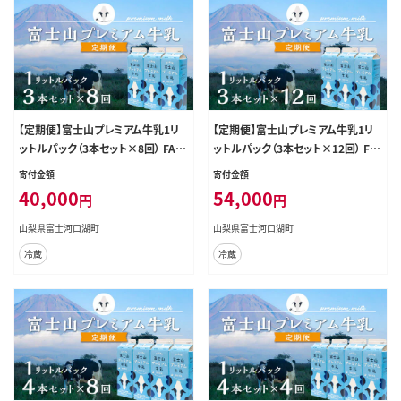
【定期便】富士山プレミアム牛乳1リ
【定期便】富士山プレミアム牛乳1リ
ットルパック（3本セット×8回） FAT0
ットルパック（3本セット×12回） FAT
04
005
寄付金額
寄付金額
40,000
54,000
円
円
山梨県富士河口湖町
山梨県富士河口湖町
冷蔵
冷蔵