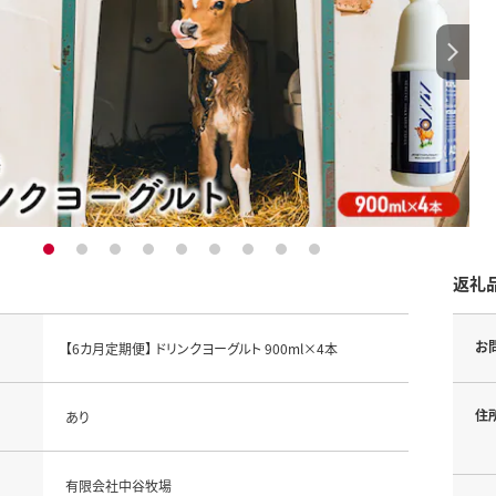
1
2
3
4
5
6
7
8
9
返礼
お
【6カ月定期便】 ドリンクヨーグルト 900ml×4本
住
あり
有限会社中谷牧場