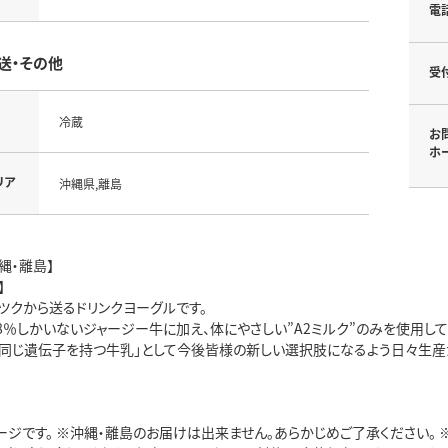
電
送・その他
受
冷蔵
お
ホ
リア
沖縄県,離島
縄・離島】
】
ツクから送るドリンクヨーグルです。
8％しかいないジャージー牛に加え、体にやさしい”A2ミルク”のみを使用して
と同じ遺伝子を持つ牛乳」として今後皆様の新しい選択肢になるよう日々生産
ージです。 ※沖縄・離島のお届けは出来ません。あらかじめご了承ください。