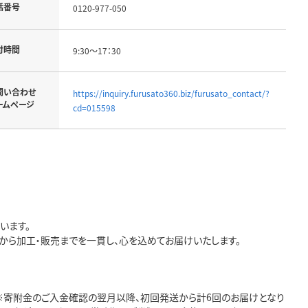
話番号
0120-977-050
付時間
9:30～17：30
問い合わせ
https://inquiry.furusato360.biz/furusato_contact/?
ームページ
cd=015598
います。
から加工・販売までを一貫し、心を込めてお届けいたします。
 ※寄附金のご入金確認の翌月以降、初回発送から計6回のお届けとなり