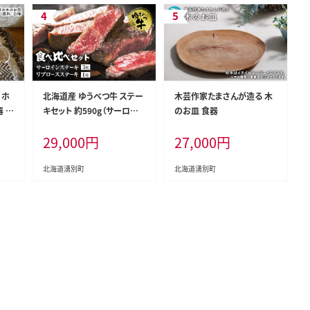
 ホ
北海道産 ゆうべつ牛 ステー
木芸作家たまさんが造る 木
 工
キセット 約590g（サーロイン
のお皿 食器
ステーキ3枚、リブロースステ
29,000
円
27,000
円
ーキ1枚） サーロイン リブロ
ース ステーキ肉 お肉 牛肉
赤身 冷凍 湧別牛 冷凍 国産
北海道湧別町
北海道湧別町
遺伝子 オホーツク 焼肉 バ
ーベキュー