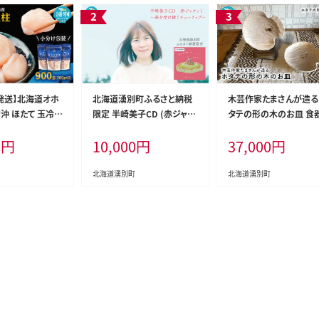
発送】北海道オホ
北海道湧別町ふるさと納税
木芸作家たまさんが造る
沖 ほたて 玉冷
限定 半崎美子CD (赤ジャケ
タテの形の木のお皿 食器
 900g（300g
ット) ～春を受け継ぐチュー
芸品 手作り
0
円
10,000
円
37,000
円
ホタテ 帆立 ほたて
リップ～ 雑貨 日用品 地域の
ク 海鮮 刺身 貝
お礼の品 カタログ シンガー
魚介類 冷凍 北海
ソングライター 楽曲 作詞作
北海道湧別町
北海道湧別町
曲 ポストカード 音楽 歌