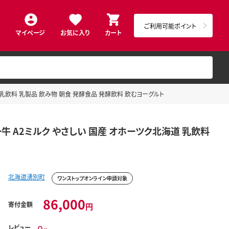
ご利用可能ポイント
マイページ
お気に入り
カート
道 乳飲料 乳製品 飲み物 朝食 発酵食品 発酵飲料 飲むヨーグルト
ー牛 A2ミルク やさしい 国産 オホーツク北海道 乳飲料
北海道湧別町
ワンストップオンライン申請対象
86,000
寄付金額
円
レビュー