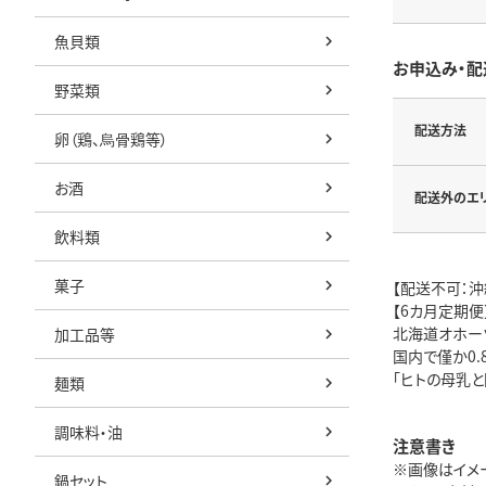
魚貝類
お申込み・配
野菜類
配送方法
卵（鶏、烏骨鶏等）
お酒
配送外のエ
飲料類
菓子
【配送不可：沖
【6カ月定期便
北海道オホー
加工品等
国内で僅か0.
「ヒトの母乳
麺類
調味料・油
注意書き
※画像はイメ
鍋セット