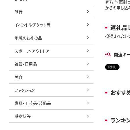
ます。 ※直
からの申し込み
旅行
イベントやチケット等
返礼品
投稿されたレ
地域のお礼の品
スポーツ・アウトドア
関連キ
雑貨・日用品
湧別町
美容
ファッション
おすす
家具・工芸品・装飾品
感謝状等
ランキ