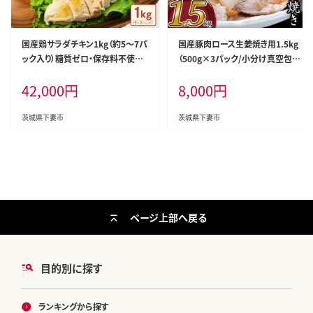
国産鶏サラダチキン1kg（約5～7パ
国産豚肉ロース生姜焼き用1.5kg
ック入り）糖質ゼロ・保存料不使用
（500g×3パック/小分け真空包装）
【6ヶ月連続お届け】【定期便 サラダ
【下妻工場直送】【豚肉 ロース セッ
42,000
円
8,000
円
チキン ダイエット 筋トレ タンパク
ト パック 国産 豚ロース 生姜焼き
質 サラダ おかず 国産 鶏肉 鶏 チキ
おかず 便利 お弁当 マルリン】
ン パック 食べ切り】
茨城県下妻市
茨城県下妻市
ページ上部へ戻る
目的別に探す
ランキングから探す