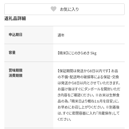
お気に入り
返礼品詳細
申込期日
通年
容量
【精米】にじのきらめき 5kg
賞味期限
【保証期間は発送から8日以内です】 お品
消費期限
の不備・配送時の破損等による保証・交換
は発送から8日以内とさせていただきます。
お届け後はすぐにダンボールを開封いただ
き内容をご確認ください。 ※お米は生鮮食
品の為、「精米日より概ね1ヵ月を目安」に、
お早めにお召し上がりください。 ※到着後
は、すぐに密閉容器に入れ『冷蔵保存』して
ください。