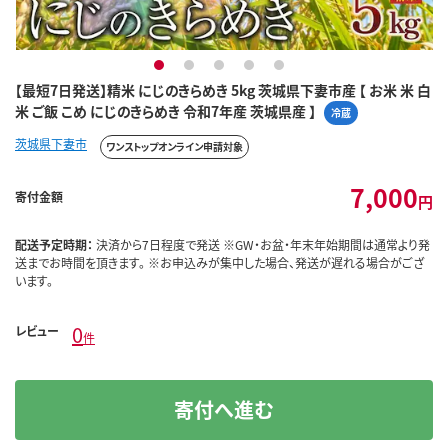
1
2
3
4
5
【最短7日発送】精米 にじのきらめき 5kg 茨城県下妻市産 【 お米 米 白
米 ご飯 こめ にじのきらめき 令和7年産 茨城県産 】
冷蔵
茨城県下妻市
ワンストップオンライン申請対象
7,000
寄付金額
円
配送予定時期：
決済から7日程度で発送 ※GW・お盆・年末年始期間は通常より発
送までお時間を頂きます。 ※お申込みが集中した場合、発送が遅れる場合がござ
います。
0
レビュー
件
寄付へ進む