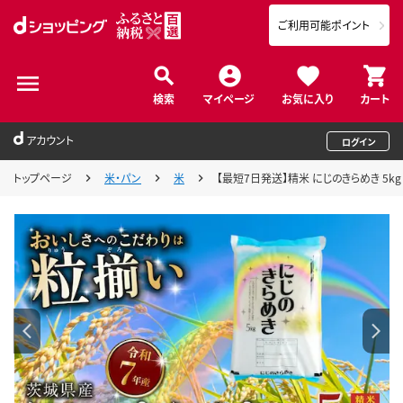
ご利用可能ポイント
検索
マイページ
お気に入り
カート
アカウント
ログイン
トップページ
米・パン
米
【最短7日発送】精米 にじのきらめき 5kg