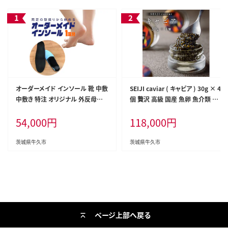
オーダーメイド インソール 靴 中敷
SEIJI caviar ( キャビア ) 30g × 4
中敷き 特注 オリジナル 外反母趾
個 贅沢 高級 国産 魚卵 魚介類 世
甲高 幅広 有限会社サワムラヤ
界三大珍味 CAVIAR 贈答用 ギフト
54,000
円
118,000
円
贈り物 記念日 冷凍
茨城県牛久市
茨城県牛久市
ページ上部へ戻る