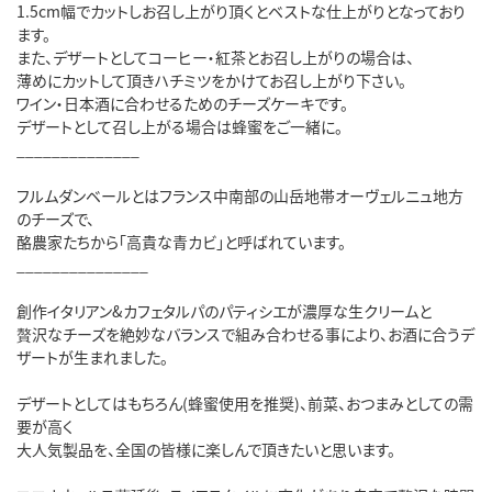
1.5cm幅でカットしお召し上がり頂くとベストな仕上がりとなっており
ます。
また、デザートとしてコーヒー・紅茶とお召し上がりの場合は、
薄めにカットして頂きハチミツをかけてお召し上がり下さい。
ワイン・日本酒に合わせるためのチーズケーキです。
デザートとして召し上がる場合は蜂蜜をご一緒に。
______________
フルムダンベールとはフランス中南部の山岳地帯オーヴェルニュ地方
のチーズで、
酪農家たちから「高貴な青カビ」と呼ばれています。
_______________
創作イタリアン&カフェタルパのパティシエが濃厚な生クリームと
贅沢なチーズを絶妙なバランスで組み合わせる事により、お酒に合うデ
ザートが生まれました。
デザートとしてはもちろん(蜂蜜使用を推奨)、前菜、おつまみとしての需
要が高く
大人気製品を、全国の皆様に楽しんで頂きたいと思います。