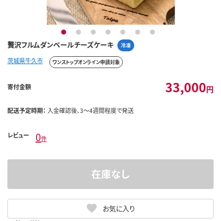
1
2
3
4
5
6
7
贅沢フルムダンベールチーズケーキ
冷凍
茨城県牛久市
ワンストップオンライン申請対象
33,000
寄付金額
円
配送予定時期：
入金確認後、3～4週間程度で発送
0
レビュー
件
在庫なし
お気に入り