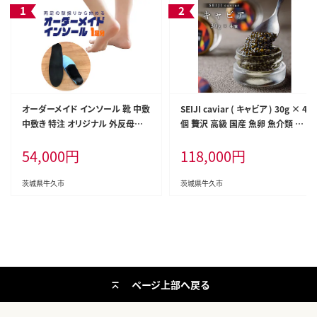
オーダーメイド インソール 靴 中敷
SEIJI caviar ( キャビア ) 30g × 4
中敷き 特注 オリジナル 外反母趾
個 贅沢 高級 国産 魚卵 魚介類 世
甲高 幅広 有限会社サワムラヤ
界三大珍味 CAVIAR 贈答用 ギフト
54,000
円
118,000
円
贈り物 記念日 冷凍
茨城県牛久市
茨城県牛久市
ページ上部へ戻る