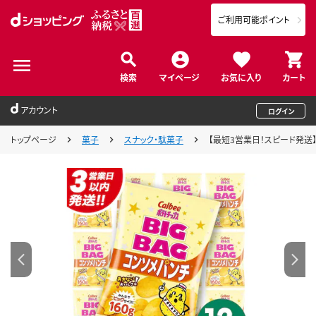
ご利用可能ポイント
検索
マイページ
お気に入り
カート
アカウント
ログイン
トップページ
菓子
スナック・駄菓子
【最短3営業日！スピード発送】 