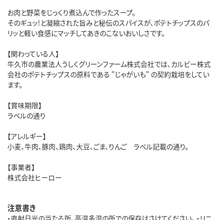
お肉と野菜をじっくり煮込んで作ったスープ。
そのギュッ!と凝縮された旨みと秘伝のスパイスが、ポテトチップスのパ
リッと軽い食感にマッチしてあきのこないおいしさです。
【関わっている人】
牛久市の農業法人うしくグリーンファーム株式会社では、カルビー株式
会社のポテトチップスの原料である "じゃがいも" の契約栽培をしてい
ます。
【賞味期限】
ラベルの通り
【アレルギー】
小麦、牛肉、豚肉、鶏肉、大豆、ごま、りんご ラベル記載の通り。
【事業者】
株式会社ヒーロー
注意書き
・直射日光の当たる所、高温多湿の所での保存はさけてください。 ・リニ