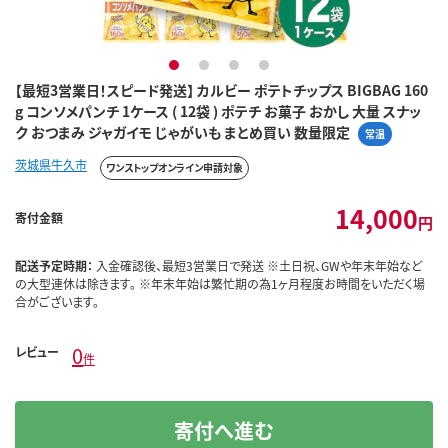
1
2
3
4
【最短3営業日！スピード発送】 カルビー ポテトチップス BIGBAG 160
g コンソメパンチ 1ケース ( 12袋 ) ポテチ お菓子 おかし 大量 スナッ
ク おつまみ ジャガイモ じゃがいも まとめ買い 数量限定
常温
茨城県牛久市
ワンストップオンライン申請対象
14,000
寄付金額
円
配送予定時期：
入金確認後、最短3営業日で発送 ※土日祝、GWや年末年始など
の大型連休は除きます。 ※年末年始は繁忙期の為1ヶ月程度お時間をいただく場
合がございます。
0
レビュー
件
寄付へ進む