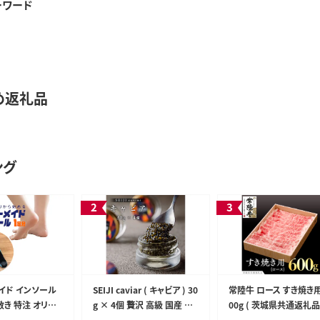
ーワード
め返礼品
ング
イド インソール
SEIJI caviar ( キャビア ) 30
常陸牛 ロース すき焼き用
敷き 特注 オリジ
g × 4個 贅沢 高級 国産 魚
00g ( 茨城県共通返礼品 
趾 甲高 幅広 有
卵 魚介類 世界三大珍味 CA
国産 肉 すきやき ブラン