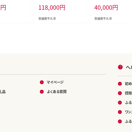
0
円
118,000
円
40,000
円
ムラヤ
VIAR 贈答用 ギフト 贈り物
ギフト 贈り物 お歳暮 お
記念日 冷凍
お祝い 黒毛和牛 最高級
ンド
茨城県牛久市
茨城県牛久市
ヘ
マイページ
初め
礼品
よくある質問
控除
ふる
ワン
ふる