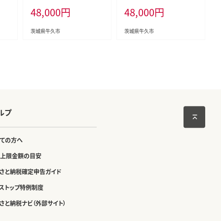
48,000
円
48,000
円
中元
ブランド牛 ギフト 贈り物 お
ー BBQ ロース ステーキ ブ
ブラ
歳暮 お中元 お祝い 黒毛和
ランド牛 ギフト 贈り物 お歳
牛 最高級ブランド
暮 お中元 お祝い 黒毛和牛
茨城県牛久市
茨城県牛久市
最高級ブランド
ルプ
ての方へ
上限金額の目安
さと納税確定申告ガイド
ストップ特例制度
さと納税ナビ（外部サイト）