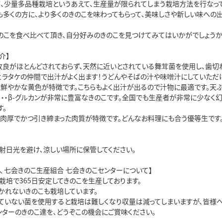
て、少量多品種栽培というあえて、生産量が限られてしまう栽培方法を行なって
も多くの方に、より多くのきのこを味わってもらって、美味しさや新しい味への
のこを食べ比べて頂き、自分好みのきのこを見つけてみてはいかがでしょうか
介】
種改良がほとんどされておらず、天然に近いとされている舞茸菌を使用し、歯
・ヒラタケの仲間で出汁がよく出ます！うどんやそばの汁や味噌汁にしていただ
・・鮮やかな黄色が特徴です。こちらもよく出汁が出るので汁物に最適です。天
・・・β-グルカンが非常に豊富なきのこです。全国でも生産者が非常に少なく
す。
ても肉厚でかつ引き締まった肉質が特徴です。どんなお料理にも合う優等生です
直射日光を避け、涼しい場所に保管してください。
 七会きのこ生産組合 七会きのこセンターについて】
栽培で365日安定してきのこを生産しております。
かれないきのこも栽培しています。
ていない菌を使用すると栽培は難しくなり収量は減ってしまいますが、皆様へ
ンターのきのこ達を、どうぞこの機会にご賞味ください。