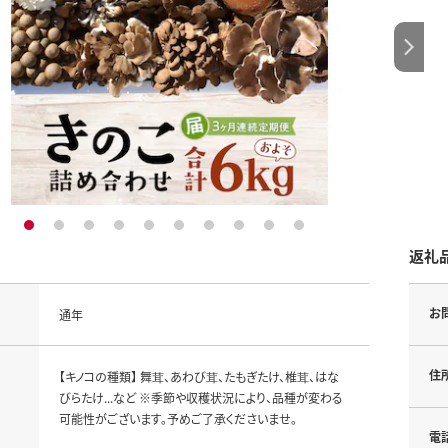
1
2
3
4
5
6
7
8
9
10
返礼
お
通年
住
【キノコの種類】 舞茸、あわび茸、たもぎたけ、椎茸、はな
びらたけ...など ※季節や収穫状況により、品種が変わる
可能性がございます。予めご了承くださいませ。
電