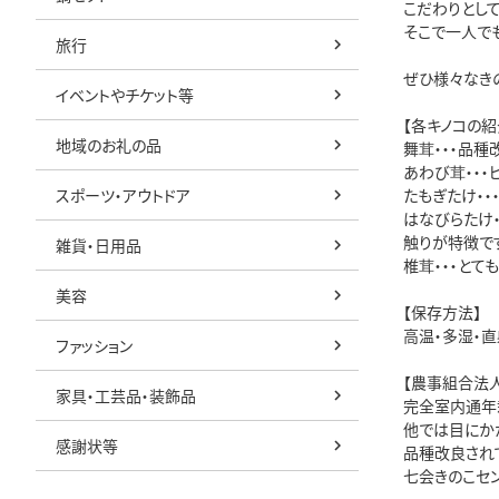
こだわりとし
そこで一人で
旅行
ぜひ様々なき
イベントやチケット等
【各キノコの紹
地域のお礼の品
舞茸・・・品
あわび茸・・
スポーツ・アウトドア
たもぎたけ・
はなびらたけ
触りが特徴で
雑貨・日用品
椎茸・・・と
美容
【保存方法】
高温・多湿・
ファッション
【農事組合法人
家具・工芸品・装飾品
完全室内通年
他では目にか
感謝状等
品種改良され
七会きのこセ