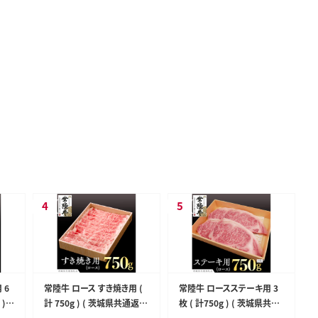
 6
常陸牛 ロース すき焼き用 (
常陸牛 ロースステーキ用 3
)
計 750g ) ( 茨城県共通返礼
枚 ( 計750g ) ( 茨城県共通
ド牛
品 ) 国産 肉 ロース すき焼き
返礼品 ) 国産 肉 バーベキュ