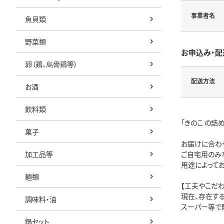
事業者名
魚貝類
野菜類
お申込み・配
卵（鶏、烏骨鶏等）
配送方法
お酒
飲料類
「きのこ の詰
菓子
お届けに合わ
加工品等
ご自宅用のみ
用途によって
麺類
【工夫やこだわ
現在、存在す
調味料・油
スーパー等で
鍋セット