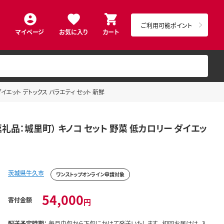
ご利用可能ポイント
マイページ
お気に入り
カート
ダイエット デトックス バラエティ セット 新鮮
通返礼品：城里町） キノコ セット 野菜 低カロリー ダイエッ
茨城県牛久市
ワンストップオンライン申請対象
54,000
寄付金額
円
配送予定時期：
毎月中旬から下旬にかけて発送いたします。 初回お届けは、入