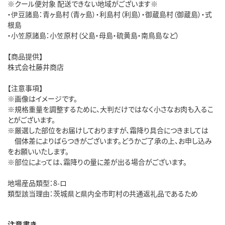
※クール便対象 配送できない地域がございます※
・伊豆諸島：青ヶ島村（青ヶ島）・利島村（利島）・御蔵島村（御蔵島）・式
根島
・小笠原諸島：小笠原村（父島・母島・硫黄島・南鳥島など）
【商品提供】
株式会社藤井商店
【注意事項】
※画像はイメージです。
※規格重量を調整するために、大判だけではなく小さなお肉も入るこ
とがございます。
※厳選した部位をお届けしておりますが、霜降り具合につきましては
個体差によりばらつきがございます。どうかご了承の上、お申し込み
をお願いいたします。
※部位によっては、霜降りの量に差が出る場合がございます。
地場産品類型：8-ロ
類型該当理由：茨城県と県内全市町村の共通返礼品であるため
注意書き