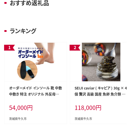
おすすめ返礼品
ランキング
オーダーメイド インソール 靴 中敷
SEIJI caviar ( キャビア ) 30g × 4
中敷き 特注 オリジナル 外反母趾
個 贅沢 高級 国産 魚卵 魚介類 世
甲高 幅広 有限会社サワムラヤ
界三大珍味 CAVIAR 贈答用 ギフト
54,000
円
118,000
円
贈り物 記念日 冷凍
茨城県牛久市
茨城県牛久市