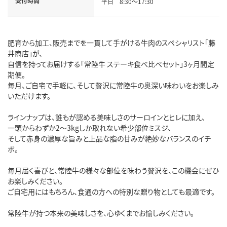
受付時間
平日 8:30～17:30
肥育から加工、販売までを一貫して手がける牛肉のスペシャリスト「藤
井商店」が、
自信を持ってお届けする「常陸牛 ステーキ食べ比べセット」3ヶ月間定
期便。
毎月、ご自宅で手軽に、そして贅沢に常陸牛の奥深い味わいをお楽しみ
いただけます。
ラインナップは、誰もが認める美味しさのサーロインとヒレに加え、
一頭からわずか2～3kgしか取れない希少部位ミスジ、
そして赤身の濃厚な旨みと上品な脂の甘みが絶妙なバランスのイチ
ボ。
毎月届く喜びと、常陸牛の様々な部位を味わう贅沢を、この機会にぜひ
お楽しみください。
ご自宅用にはもちろん、食通の方への特別な贈り物としても最適です。
常陸牛が持つ本来の美味しさを、心ゆくまでお愉しみください。