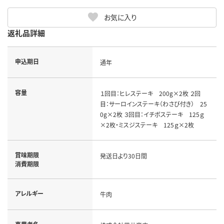
お気に入り
返礼品詳細
申込期日
通年
容量
１回目：ヒレステーキ 200g×2枚 ２回
目：サーロインステーキ（わさび付き） 25
0g×2枚 ３回目：イチボステーキ 125ｇ
×2枚・ミスジステーキ 125ｇ×2枚
賞味期限
発送日より30日間
消費期限
アレルギー
牛肉