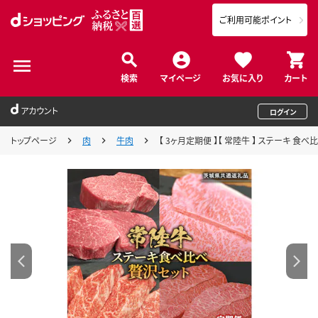
ご利用可能ポイント
検索
マイページ
お気に入り
カート
アカウント
ログイン
トップページ
肉
牛肉
【 3ヶ月定期便 】【 常陸牛 】 ステーキ 食べ