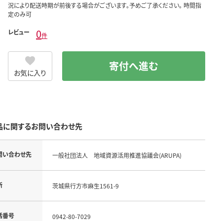
況により配送時期が前後する場合がございます。予めご了承ください。 時間指
定のみ可
0
レビュー
件
寄付へ進む
お気に入り
品に関するお問い合わせ先
問い合わせ先
一般社団法人 地域資源活用推進協議会(ARUPA)
所
茨城県行方市麻生1561-9
話番号
0942-80-7029