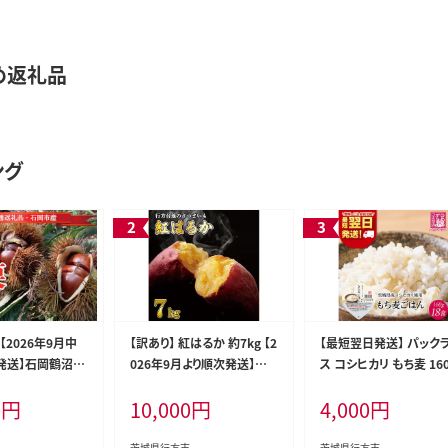
め返礼品
ング
【2026年9月中
【訳あり】 紅はるか 約7kg 【2
【最短翌日発送】 パック
発送】石岡鶴沼の
026年9月より順次発送】｜
ス コシヒカリ もち麦 16
（茨城県共通返礼
紅はるか 無選別 先行予約
×18食｜パックライス 
0
円
10,000
円
4,000
円
産）｜茨城県 行方
行方台地 さつまいも 茨城県
ード 茨城県 行方市(HE-
秋 旬 無農薬(ER-
(CU-55-7)
茨城県行方市
茨城県行方市