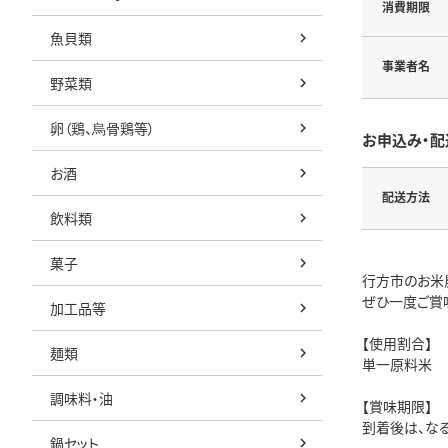
消費期限
魚貝類
事業者名
野菜類
卵（鶏、烏骨鶏等）
お申込み・配
お酒
配送方法
飲料類
菓子
行方市のお米
ぜひ一度ご賞
加工品等
【使用割合】
麺類
単一原料米
調味料・油
【賞味期限】
到着後は、な
鍋セット