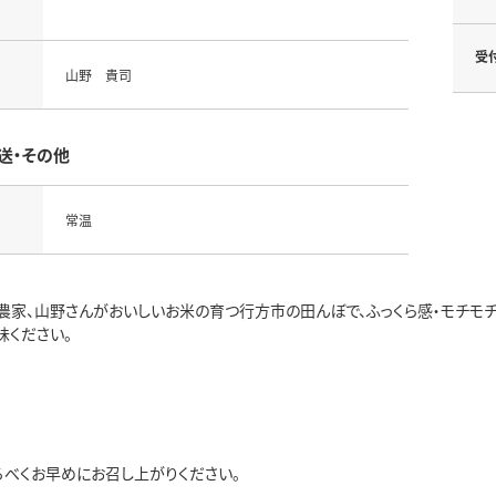
受
山野 貴司
送・その他
常温
農家、山野さんがおいしいお米の育つ行方市の田んぼで、ふっくら感・モチモチ
味ください。
るべくお早めにお召し上がりください。