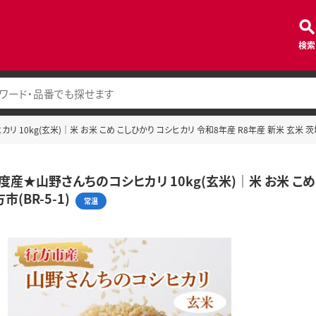
検索
10kg(玄米)｜米 お米 こめ こしひかり コシヒカリ 令和8年産 R8年産 新米 玄米 茨城県
度産★山野さんちのコシヒカリ 10kg(玄米)｜米 お米 こめ 
市(BR-5-1)
常温