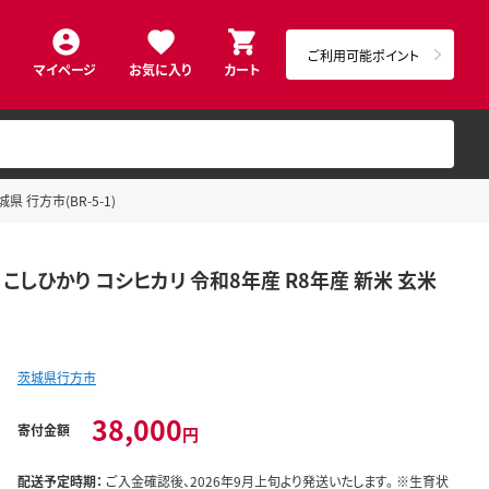
ご利用可能ポイント
マイページ
お気に入り
カート
 行方市(BR-5-1)
こしひかり コシヒカリ 令和8年産 R8年産 新米 玄米
茨城県行方市
38,000
寄付金額
円
配送予定時期：
ご入金確認後、2026年9月上旬より発送いたします。 ※生育状