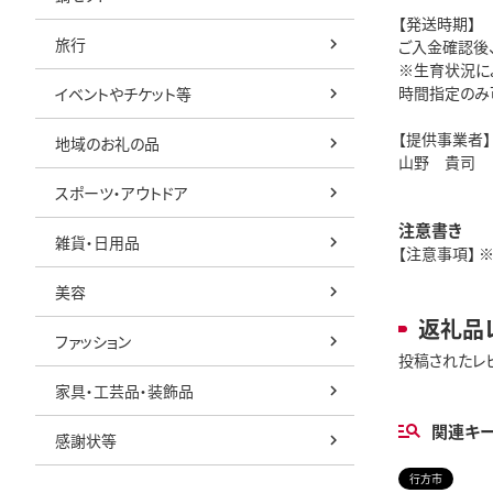
【発送時期】
旅行
ご入金確認後、
※生育状況に
時間指定のみ
イベントやチケット等
【提供事業者】
地域のお礼の品
山野 貴司
スポーツ・アウトドア
注意書き
雑貨・日用品
【注意事項】 
美容
返礼品
ファッション
投稿されたレ
家具・工芸品・装飾品
関連キ
感謝状等
行方市