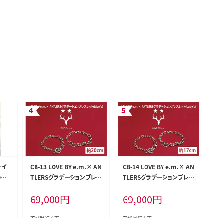
ライ
CB-13 LOVE BY e.m.× AN
CB-14 LOVE BY e.m.× AN
0g
TLERSグラデーションブレス
TLERSグラデーションブレス
スピ
レット(Men's)
レット(Lady's)
69,000
円
69,000
円
5)
茨城県行方市
茨城県行方市