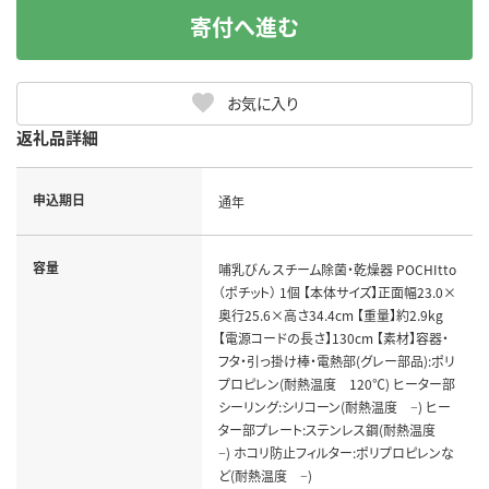
寄付へ進む
お気に入り
返礼品詳細
申込期日
通年
容量
哺乳びん スチーム除菌・乾燥器 POCHItto
（ポチット） 1個 【本体サイズ】正面幅23.0×
奥行25.6×高さ34.4cm 【重量】約2.9kg
【電源コードの長さ】130cm 【素材】容器・
フタ・引っ掛け棒・電熱部(グレー部品):ポリ
プロピレン(耐熱温度 120℃) ヒーター部
シーリング:シリコーン(耐熱温度 −) ヒー
ター部プレート:ステンレス鋼(耐熱温度
−) ホコリ防止フィルター:ポリプロピレンな
ど(耐熱温度 −)