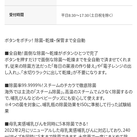
受付時間
平日8:30～17:30（土日祝を除く）
ボタンをポチッ！ 除菌・乾燥・保管まで全自動
■全自動！面倒な除菌～乾燥がボタンひとつで完了
ボタンを押すだけで面倒な除菌～乾燥までを全自動で済ませてくれま
す。従来の除菌方法だった「毎日の薬液の作り替え」や「電子レンジの出
し入れ」、「水切りラックに出して乾燥」が不要になります。
■除菌率99.9999%！スチームのチカラで徹底除菌
海外では主流の「スチーム除菌」。高温のスチームでムラなく除菌するの
で、哺乳びんなどのベビーグッズにも安心して使えます。
※4つの菌を対象に、哺乳瓶の除菌効果をISOに準拠して行った試験結
果
■母乳実感哺乳びんを同時に5本除菌できる！
2022年2月にリニューアルした母乳実感哺乳びんに対応しており、240
mlサイズを同時に5本まで除菌できます。大容量で一度にまとめて除