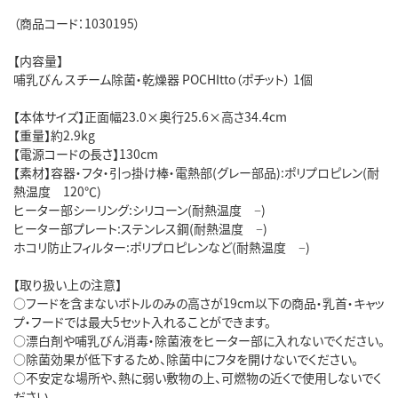
（商品コード：1030195）
【内容量】
哺乳びん スチーム除菌・乾燥器 POCHItto（ポチット） 1個
【本体サイズ】正面幅23.0×奥行25.6×高さ34.4cm
【重量】約2.9kg
【電源コードの長さ】130cm
【素材】容器・フタ・引っ掛け棒・電熱部(グレー部品):ポリプロピレン(耐
熱温度 120℃)
ヒーター部シーリング:シリコーン(耐熱温度 −)
ヒーター部プレート:ステンレス鋼(耐熱温度 −)
ホコリ防止フィルター:ポリプロピレンなど(耐熱温度 −)
【取り扱い上の注意】
○フードを含まないボトルのみの高さが19cm以下の商品・乳首・キャッ
プ・フードでは最大5セット入れることができます。
○漂白剤や哺乳びん消毒・除菌液をヒーター部に入れないでください。
○除菌効果が低下するため、除菌中にフタを開けないでください。
○不安定な場所や、熱に弱い敷物の上、可燃物の近くで使用しないでく
ださい。