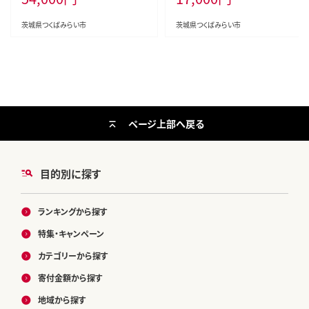
レミアム ミシュラン 三ツ星 プロ 丸
焼肉 おすすめ 大人気 大好評 たっ
山海苔 3か月 美味しい おいしい
ぷり お手軽 簡単 アレンジ ロース
茨城県つくばみらい市
茨城県つくばみらい市
おにぎり ごはん [AV05-NT]
トビーフ丼 小分け 低温調理 惣菜
オードブル [DT06-NT]
ページ上部へ戻る
目的別に探す
ランキングから探す
特集・キャンペーン
カテゴリーから探す
寄付金額から探す
地域から探す