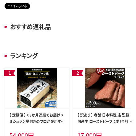
つくばみらい市
おすすめ返礼品
ランキング
【 定期便 】＜3か月連続でお届け＞
【 訳あり 】 老舗 日本料理 店 監修
ミシュラン星付きのプロが愛用する
国産牛 ローストビーフ 2本（合計5
丸山海苔店 【 すしのり （寿司屋専
00g以上） ソース付き 不揃い ふぞ
54,000
円
17,000
円
用缶入）】 海苔 家庭用 寿司 高級 プ
ろい 国産 牛肉 ブロック ステーキ