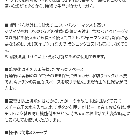
菌・乾燥ができるから、時短で手間がかかりません。
■哺乳びん以外にも使えて、コストパフォーマンスも高い
マグマグやおしゃぶりなどの除菌・乾燥にも対応。食器などベビーグッ
ズ以外にも使えるから長～く使えてコストパフォーマンス◎。除菌に必
要なものは「水100mlだけ」なので、ランニングコストも気にしなくてO
K。
※耐熱温度100℃以上・煮沸可能なものに使用できます。
■乾燥後はそのまま保管、だから省スペース
乾燥後は容器のなかでそのまま保管できるから、水切りラックが不要
です。キッチンの貴重なスペースを取りません。また衛生的に保管がで
きます。
■空焚き防止機能付きだから、万が一の事故も未然に防げて安心
スチーム用の水を入れ忘れてボタンを押すと「ピー」と音でお知らせ。ポ
チットは空焚き防止機能付きだから、赤ちゃんのお世話で大変な時期に
も安心してお使いいただけます。
■操作は簡単3ステップ