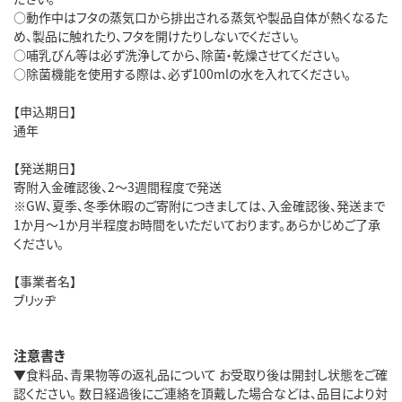
○動作中はフタの蒸気口から排出される蒸気や製品自体が熱くなるた
め、製品に触れたり、フタを開けたりしないでください。
○哺乳びん等は必ず洗浄してから、除菌・乾燥させてください。
○除菌機能を使用する際は、必ず100mlの水を入れてください。
【申込期日】
通年
【発送期日】
寄附入金確認後、2～3週間程度で発送
※GW、夏季、冬季休暇のご寄附につきましては、入金確認後、発送まで
1か月～1か月半程度お時間をいただいております。あらかじめご了承
ください。
【事業者名】
ブリッヂ
注意書き
▼食料品、青果物等の返礼品について お受取り後は開封し状態をご確
認ください。 数日経過後にご連絡を頂戴した場合などは、品目により対