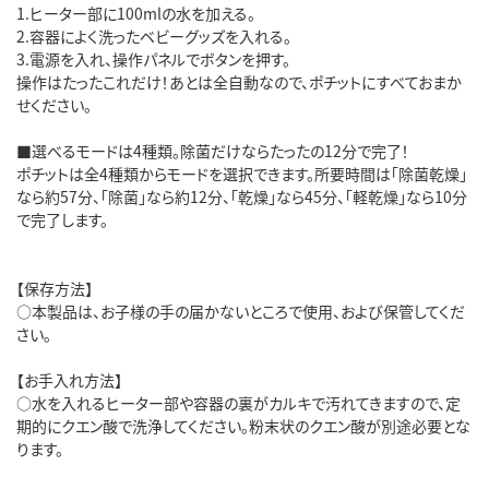
1.ヒーター部に100mlの水を加える。
2.容器によく洗ったベビーグッズを入れる。
3.電源を入れ、操作パネルでボタンを押す。
操作はたったこれだけ！あとは全自動なので、ポチットにすべておまか
せください。
■選べるモードは4種類。除菌だけならたったの12分で完了！
ポチットは全4種類からモードを選択できます。所要時間は「除菌乾燥」
なら約57分、「除菌」なら約12分、「乾燥」なら45分、「軽乾燥」なら10分
で完了します。
【保存方法】
○本製品は、お子様の手の届かないところで使用、および保管してくだ
さい。
【お手入れ方法】
○水を入れるヒーター部や容器の裏がカルキで汚れてきますので、定
期的にクエン酸で洗浄してください。粉末状のクエン酸が別途必要とな
ります。