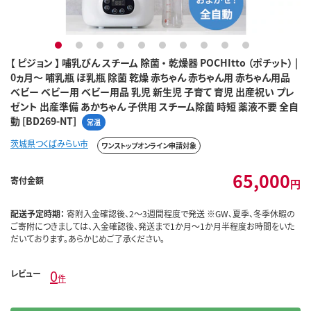
1
2
3
4
5
6
7
8
9
10
【 ピジョン 】 哺乳びん スチーム 除菌 ・ 乾燥器 POCHItto （ポチット） |
0ヵ月～ 哺乳瓶 ほ乳瓶 除菌 乾燥 赤ちゃん 赤ちゃん用 赤ちゃん用品
ベビー ベビー用 ベビー用品 乳児 新生児 子育て 育児 出産祝い プレ
ゼント 出産準備 あかちゃん 子供用 スチーム除菌 時短 薬液不要 全自
動 [BD269-NT]
常温
茨城県つくばみらい市
ワンストップオンライン申請対象
65,000
寄付金額
円
配送予定時期：
寄附入金確認後、2～3週間程度で発送 ※GW、夏季、冬季休暇の
ご寄附につきましては、入金確認後、発送まで1か月～1か月半程度お時間をいた
だいております。あらかじめご了承ください。
0
レビュー
件