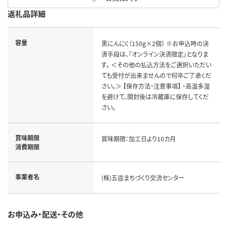
返礼品詳細
容量
黒にんにく（150g×2個） ※お申込時の決
済手段は、『オンライン決済限定』となりま
す。 ＜その他の払込方法をご選択いただい
ても受付が出来ませんので何卒ご了承くだ
さい。＞ 【保存方法・注意事項】 ・高温多湿
を避けて、開封後は冷蔵庫に保存してくだ
さい。
賞味期限
賞味期限：加工日より10カ月
消費期限
事業者名
(株)五霞まちづくり交流センター
お申込み・配送・その他