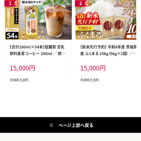
【合計200ml×54本】低糖質 豆乳
【新米先行予約】 令和8年産 茨城県
飲料麦芽コーヒー 200ml ／ 飲料
産 ふくまる 10kg（5kg×2袋） ／
キッコーマン 健康 麦芽 コーヒー
新米 先行受付 先行予約 2026年
15,000
円
15,000
円
豆乳飲料 大豆 パック セット 飲み
米 お米 精米 特A米 特A 特A評価
切り 低糖質 茨城県 五霞町【価格改
旨味 安心 美味しい 茨城県 五霞町
定】
茨城県五霞町
茨城県五霞町
ページ上部へ戻る