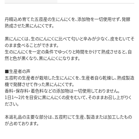
丹精込め育てた五霞産の生にんにくを、添加物を一切使用せず、発酵
熟成させた黒にんにくです。
黒にんにくは、生のにんにくに比べて匂いと辛みが少なく、皮をむいてそ
のまま食べることができます。
生のにんにくを一定の条件でゆっくりと時間をかけて熟成させると、自
然と色が黒くなり、黒にんにくになります。
■生産者の声
五霞町の生産者が栽培した生にんにくを、生産者自ら乾燥し、熟成製造
機で発酵させて作った黒にんにくです。
香料・保存料・着色料などの添加物は一切使用しておりません。
1日1～2片を目安に黒にんにくの皮をむいて、そのままお召し上がりく
ださい。
本返礼品の主要な部分は、五霞町にて生産、製造または加工したもの
が占めております。