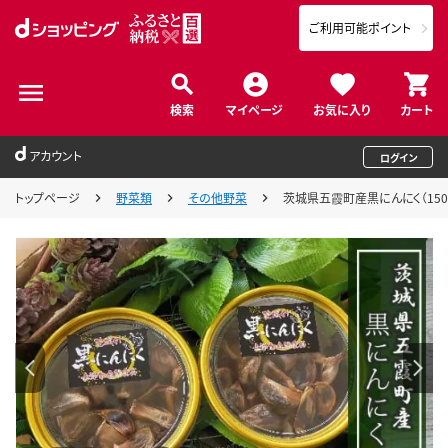
ご利用可能ポイント
検索
マイページ
お気に入り
カート
アカウント
ログイン
トップページ
野菜類
その他野菜
茨城県五霞町産黒にんにく（150ｇ