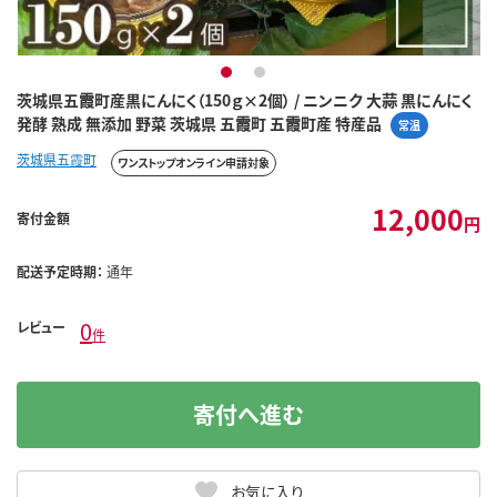
1
2
茨城県五霞町産黒にんにく（150ｇ×2個） / ニンニク 大蒜 黒にんにく
発酵 熟成 無添加 野菜 茨城県 五霞町 五霞町産 特産品
常温
茨城県五霞町
ワンストップオンライン申請対象
12,000
寄付金額
円
配送予定時期：
通年
0
レビュー
件
寄付へ進む
お気に入り