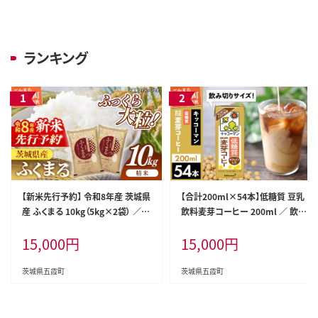
ランキング
【新米先行予約】 令和8年産 茨城県
【合計200ml×54本】低糖質 豆乳
産 ふくまる 10kg（5kg×2袋） ／
飲料麦芽コーヒー 200ml ／ 飲料
新米 先行受付 先行予約 2026年
キッコーマン 健康 麦芽 コーヒー
15,000
円
15,000
円
米 お米 精米 特A米 特A 特A評価
豆乳飲料 大豆 パック セット 飲み
旨味 安心 美味しい 茨城県 五霞町
切り 低糖質 茨城県 五霞町【価格改
定】
茨城県五霞町
茨城県五霞町