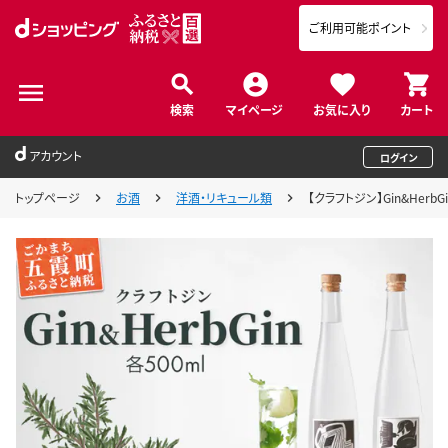
ご利用可能ポイント
検索
マイページ
お気に入り
カート
アカウント
ログイン
トップページ
お酒
洋酒・リキュール類
【クラフトジン】Gin&Her