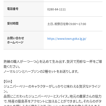
電話番号
0280-84-1111
受付時間
土日、祝祭日を除く9:00～17:00
お問い合わせ
https://www.town.goka.lg.jp/
ホームページ
熟練の職人が一つ一つ心を込めて生み出す、贅沢で芳醇な一杯をご堪
能ください。
ノーマルジンとハーブジンの2種セットをお送りします。
【Gin】
ジュニパーベリーのキャラクターがしっかりと味わえる贅沢なドライジ
ン。
品質にこだわったジュニパーベリーとスパイス。地元の農家さんの協力
で、特産の猿島茶をアクセントに加えることができました。それらのボタ
ニカルを惜しみなく使うことで、フレッシュかつ骨太な飲み応えもある