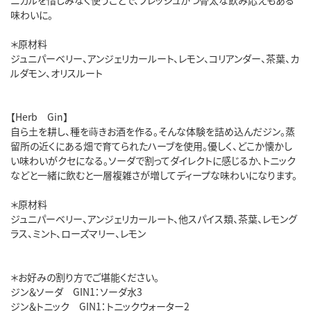
味わいに。
＊原材料
ジュニパーベリー、アンジェリカールート、レモン、コリアンダー、茶葉、カ
ルダモン、オリスルート
【Herb Gin】
自ら土を耕し、種を蒔きお酒を作る。そんな体験を詰め込んだジン。蒸
留所の近くにある畑で育てられたハーブを使用。優しく、どこか懐かし
い味わいがクセになる。ソーダで割ってダイレクトに感じるか、トニック
などと一緒に飲むと一層複雑さが増してディープな味わいになります。
＊原材料
ジュニパーベリー、アンジェリカールート、他スパイス類、茶葉、レモング
ラス、ミント、ローズマリー、レモン
＊お好みの割り方でご堪能ください。
ジン＆ソーダ GIN1：ソーダ水3
ジン＆トニック GIN1：トニックウォーター2