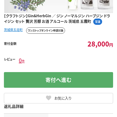
【クラフトジン】Gin&HerbGin ／ ジン ノーマルジン ハーブジン ドラ
イジン セット 贅沢 芳醇 お酒 アルコール 茨城県 五霞町
常温
茨城県五霞町
ワンストップオンライン申請対象
28,000
寄付金額
円
0
レビュー
件
寄付へ進む
お気に入り
返礼品詳細