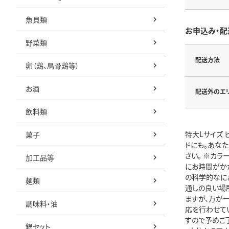
魚貝類
お申込み・配
野菜類
配送方法
卵（鶏、烏骨鶏等）
お酒
配送外のエ
飲料類
特大Lサイズ 
菓子
ドにも。あなた
さい。 ※カ
加工品等
にお時間がかか
の科学的なに
麺類
通しの良い場
ますが、万が
調味料・油
応を行わせて
すので予めご
鍋セット