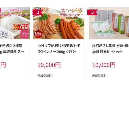
後発送◎ 2種食
小分けで便利！いち美豚手作
境町産さしま茶 煎茶・紅
kg 茨城県産 スピ
りウインナー 200g×7パック
烏龍 飲み比べセット
 最短 米 精米 小
（合計1.4kg）肉 豚 ソーセー
0
円
10,000
円
10,000
円
5年産【令和7年産/
ジ ウインナー アウトドア キ
7
ャンプ バーベキュー 国産 S6
茨城県境町
茨城県境町