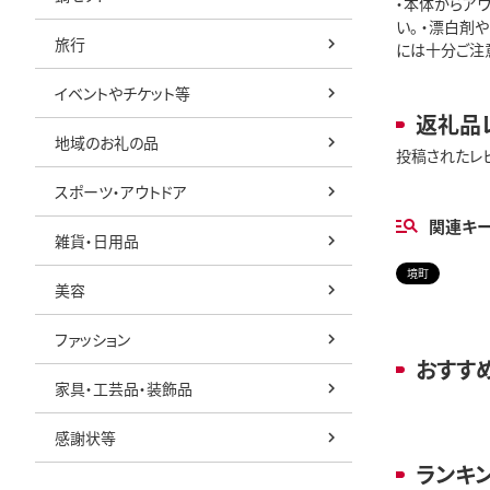
・本体からア
い。 ・漂白剤
旅行
には十分ご注意く
イベントやチケット等
返礼品
地域のお礼の品
投稿されたレ
スポーツ・アウトドア
関連キ
雑貨・日用品
境町
美容
ファッション
おすす
家具・工芸品・装飾品
感謝状等
ランキ