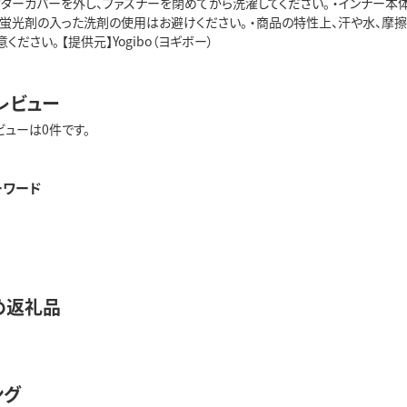
ウターカバーを外し、ファスナーを閉めてから洗濯してください。 ・インナー本
や蛍光剤の入った洗剤の使用はお避けください。 ・商品の特性上、汗や水、摩
ださい。 【提供元】Yogibo（ヨギボー）
レビュー
ビューは0件です。
ーワード
め返礼品
ング