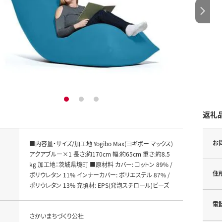
1
2
3
返礼
お
■内容量・サイズ/加工地 Yogibo Max(ヨギボー マックス)
アクアブルー×1 長さ:約170cm 幅:約65cm 重さ:約8.5
kg 加工地：茨城県境町 ■原材料 カバー: コットン 89% /
住
ポリウレタン 11% インナーカバー: ポリエステル 87% /
ポリウレタン 13% 充填材: EPS(発泡スチロール)ビーズ
電
さかいまちづくり公社