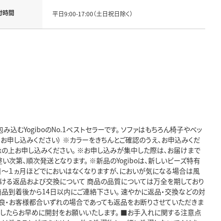
付時間
平日9:00-17:00（土日祝日除く）
包み込むYogiboのNo.1ベストセラーです。 ソファはもちろん椅子やベッ
、お申し込みください） ※カラーをきちんとご確認のうえ、お申込みくだ
承の上お申し込みください｡ ※お申し込みが集中した際は、お届けまで
次第、順次発送となります。 ※新品のYogiboは、新しいビーズ特有
日～１ヵ月ほどでにおいはなくなりますが、においが気になる場合は風
おける返品および交換について 商品の品質については万全を期しており
品到着後から14日以内にご連絡下さい。 速やかに返品・交換などの対
不良・お客様都合いずれの場合であっても返品をお断りさせていただきま
ましたらお早めに開封をお願いいたします。 ■お手入れに関する注意点