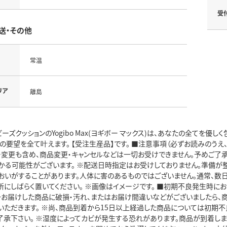
受
送・その他
常温
リア
離島
ビーズクッションのYogibo Max(ヨギボー マックス)は、あなたの全てを優しく
の要望を全て叶えます。 【受注生産品】です。 ■注意事項（必ずお読みのうえ
ラー変更も含め、商品変更・キャンセルなどは一切お受けできません。予めご了
る可能性がございます。 ※配送日時指定はお受けしておりません。準備が整い
おいがすることがあります。人体に害のあるものではございません。通常、数
所にしばらく置いてください。 ※画像はイメージです。 ■初期不良発生時に
一お届けした商品に破損・汚れ、またはお届け間違いなどがございましたら、商
いただきます。 ※尚、商品到着から15日以上経過した商品については初期
了承下さい。 ※湿度によってカビが発生する恐れがあります。商品が到着し