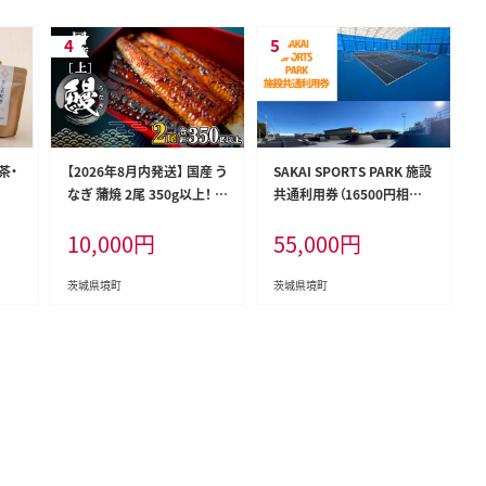
茶・
【2026年8月内発送】 国産 う
SAKAI SPORTS PARK 施設
なぎ 蒲焼 2尾 350g以上！ 鰻
共通利用券（16500円相当）
うなぎ蒲焼 人気 ランキング
境町アーバンスポーツパー
10,000
円
55,000
円
unagi 鰻蒲焼 蒲焼き ウナギ
ク / SAKAI Tennis court 2
うな重 魚 魚介 K2185
020 / 境町ホッケーフィール
ド
茨城県境町
茨城県境町