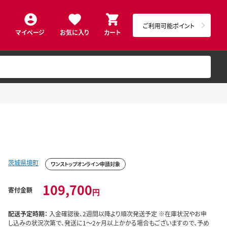
ご利用可能ポイント
マイページ
お気に入り
カート
茨城県境町
ワンストップオンライン申請対象
109,700
寄付金額
円
配送予定時期：
入金確認後、2週間以降より順次発送予定 ※在庫状況やお申
し込みの状況次第で、発送に1～2ヶ月以上かかる場合もございますので、予め