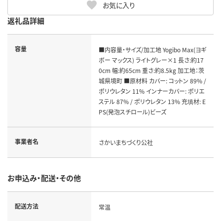
お気に入り
返礼品詳細
容量
■内容量・サイズ/加工地 Yogibo Max(ヨギ
ボー マックス) ライトグレー×1 長さ:約17
0cm 幅:約65cm 重さ:約8.5kg 加工地：茨
城県境町 ■原材料 カバー: コットン 89% /
ポリウレタン 11% インナーカバー: ポリエ
ステル 87% / ポリウレタン 13% 充填材: E
PS(発泡スチロール)ビーズ
事業者名
さかいまちづくり公社
お申込み・配送・その他
配送方法
常温