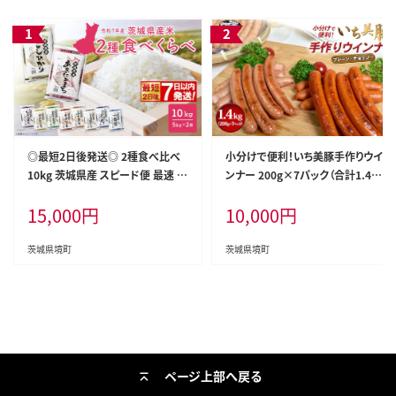
◎最短2日後発送◎ 2種食べ比べ
小分けで便利！いち美豚手作りウイ
10kg 茨城県産 スピード便 最速 最
ンナー 200g×7パック（合計1.4k
短 米 精米 小分け 2025年産【令和
g）肉 豚 ソーセージ ウインナー ア
15,000
円
10,000
円
7年産/白米】K2457
ウトドア キャンプ バーベキュー 国
産 S6
茨城県境町
茨城県境町
ページ上部へ戻る