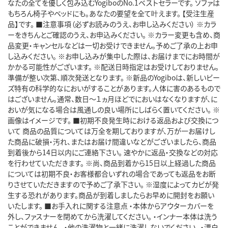
なたの全てを優しく包み込むYogiboのNo.1ベストセラーです。 ソファは
もちろん椅子やベッドにも。あなたの要望を全て叶えます。 【受注生産
品】です。 ■注意事項（必ずお読みのうえ、お申し込みください） ※カラ
ーをきちんとご確認のうえ、お申込みください。 ※カラー変更も含め、商
品変更・キャンセルなどは一切お受けできません。予めご了承の上お申
し込みください｡ ※お申し込みが集中した際は、お届けまでにお時間が
かかる可能性がございます。 ※配送日時指定はお受けしておりません。
準備が整い次第、順次発送となります。 ※新品のYogiboは、新しいビー
ズ特有の科学的なにおいがすることがあります。人体に害のあるもので
はございません。通常、数日～１ヵ月ほどでにおいはなくなりますが、に
おいが気になる場合は風通しの良い場所にしばらく置いてください。 ※
画像はイメージです。 ■初期不良発生時における返品および交換につ
いて 商品の品質については万全を期しておりますが、万が一お届けし
た商品に破損・汚れ、またはお届け間違いなどがございましたら、商品
到着後から14日以内にご連絡下さい。 速やかに返品・交換などの対応
を行わせていただきます。 ※尚、商品到着から15日以上経過した商品
については初期不良・お客様都合いずれの場合であっても返品をお断
りさせていただきますので予めご了承下さい。 ※湿度によってカビが発
生する恐れがあります。商品が到着しましたらお早めに開封をお願い
いたします。 ■お手入れに関する注意点 ・本体からアウターカバーを
外し、ファスナーを閉めてから洗濯してください。 ・インナー本体は洗う
ことができません。 ・他の洗濯物と一緒に洗濯しないでください。 ・漂白