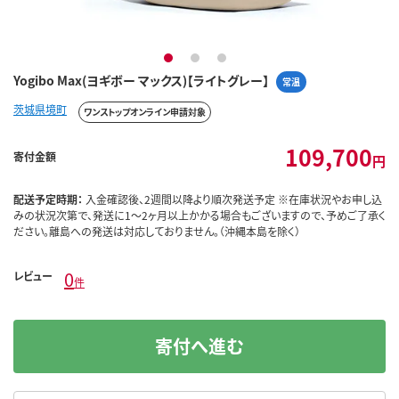
1
2
3
Yogibo Max(ヨギボー マックス)【ライトグレー】
常温
茨城県境町
ワンストップオンライン申請対象
109,700
寄付金額
円
配送予定時期：
入金確認後、2週間以降より順次発送予定 ※在庫状況やお申し込
みの状況次第で、発送に1～2ヶ月以上かかる場合もございますので、予めご了承く
ださい。離島への発送は対応しておりません。（沖縄本島を除く）
0
レビュー
件
寄付へ進む