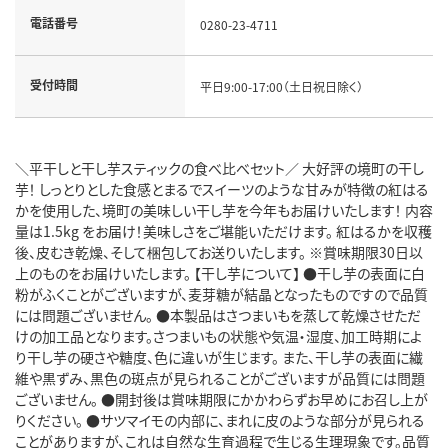
電話番号
0280-23-4711
受付時間
平日9:00-17:00（土日祝日除く）
＼平干しと干し芋スティックの食べ比べセット／ 大好評の境町の干し
芋！ しっとりとした食感とまるでスイーツのような甘みが特徴の紅はる
かを使用した、境町の美味しい干し芋を今年もお届けいたします！ 内容
量は1.5kg をお届け！美味しさをご堪能いただけます。 紅はるかを収穫
後、皮むき乾燥、そして梱包してお送りいたします。 ※賞味期限30日以
上のものをお届けいたします。 【干し芋について】 ●干し芋の表面に白
粉がふくことがございますが、麦芽糖が結晶となったものですので品質
には問題ございません。 ●本製品はさつまいもを蒸して乾燥させただ
けの加工品となります。さつまいもの状態や気温・湿度、加工時期によ
り干し芋の硬さや糖度、色に違いが生じます。 また、干し芋の表面に繊
維や黒ずみ、黒色の斑点が見られることがございますが品質には問題
ございません。 ●開封後は賞味期限にかかわらずお早めにお召し上が
りください。 ●サツマイモの内部に、まれに皮のような部分が見られる
ことがありますが、これは自然な生育過程で生じる生理現象です。品質