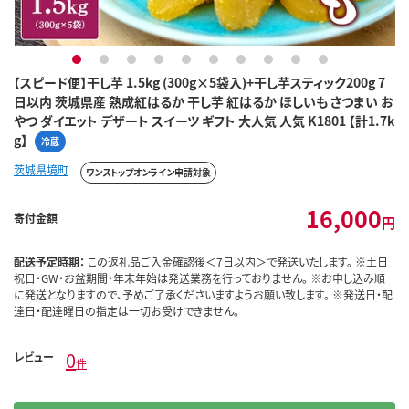
1
2
3
4
5
6
7
8
9
10
【スピード便】干し芋 1.5kg (300g×5袋入)+干し芋スティック200g 7
日以内 茨城県産 熟成紅はるか 干し芋 紅はるか ほしいも さつまい お
やつ ダイエット デザート スイーツ ギフト 大人気 人気 K1801 【計1.7k
g】
冷蔵
茨城県境町
ワンストップオンライン申請対象
16,000
寄付金額
円
配送予定時期：
この返礼品ご入金確認後＜7日以内＞で発送いたします。 ※土日
祝日・GW・お盆期間・年末年始は発送業務を行っておりません。 ※お申し込み順
に発送となりますので、予めご了承くださいますようお願い致します。 ※発送日・配
達日・配達曜日の指定は一切お受けできません。
0
レビュー
件