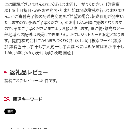
には問題ございませんので、安心してお召し上がりください。 【注意事
項】 ※土日祝日・GW・お盆期間・年末年始は発送業務を行っておりませ
ん。 ※ご寄付完了後の配送先変更をご希望の場合、転送費用が発生い
たしますので、予めご了承ください。 ※お申し込み順に発送となります
ので、予めご了承くださいますようお願い致します。 ※沖縄・離島など一
部地域への配送はお受けできません。 ※クレジットカード限定となりま
す。 [提供]株式会社さかいまちづくり公社（S-Lab） [検索ワード： 無添
加 無着色 干し芋 干し芋人気 干し芋茨城 べにはるか 紅はるか 平干し
1.5kg 500g×5 小分け 境町 茨城 国産 ]
返礼品レビュー
投稿されたレビューは0件です。
関連キーワード
境町