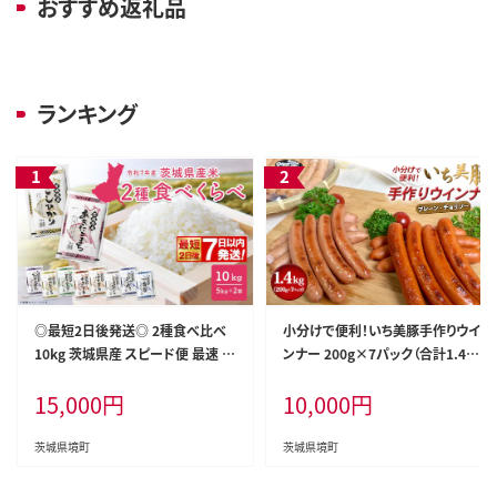
おすすめ返礼品
ランキング
◎最短2日後発送◎ 2種食べ比べ
小分けで便利！いち美豚手作りウイ
10kg 茨城県産 スピード便 最速 最
ンナー 200g×7パック（合計1.4k
短 米 精米 小分け 2025年産【令和
g）肉 豚 ソーセージ ウインナー ア
15,000
円
10,000
円
7年産/白米】K2457
ウトドア キャンプ バーベキュー 国
産 S6
茨城県境町
茨城県境町