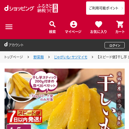
ご利用可能ポイント
検索
マイページ
お気に入り
カート
アカウント
ログイン
トップページ
野菜類
じゃがいも・サツマイモ
【スピード便】干し芋 1