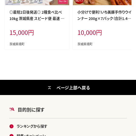
◎最短2日後発送◎ 2種食べ比べ
小分けで便利！いち美豚手作りウイ
10kg 茨城県産 スピード便 最速 最
ンナー 200g×7パック（合計1.4k
短 米 精米 小分け 2025年産【令和
g）肉 豚 ソーセージ ウインナー ア
15,000
円
10,000
円
7年産/白米】K2457
ウトドア キャンプ バーベキュー 国
産 S6
茨城県境町
茨城県境町
ページ上部へ戻る
目的別に探す
ランキングから探す
特集・キャンペーン