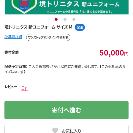
1
2
3
境トリニタス 新ユニフォーム サイズ M
常温
茨城県境町
ワンストップオンライン申請対象
50,000
寄付金額
円
配送予定時期：
ご入金確認後、2か月以内にご発送いたします。 【この返礼品のサ
イズはMです】
0
レビュー
件
寄付へ進む
お気に入り