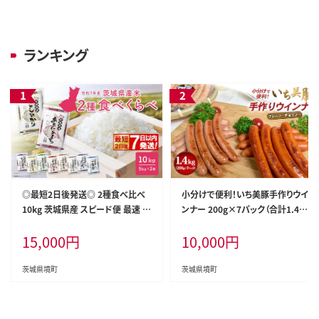
ランキング
◎最短2日後発送◎ 2種食べ比べ
小分けで便利！いち美豚手作りウイ
10kg 茨城県産 スピード便 最速 最
ンナー 200g×7パック（合計1.4k
短 米 精米 小分け 2025年産【令和
g）肉 豚 ソーセージ ウインナー ア
15,000
円
10,000
円
7年産/白米】K2457
ウトドア キャンプ バーベキュー 国
産 S6
茨城県境町
茨城県境町