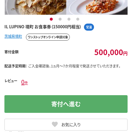
1
2
3
4
IL LUPINO 境町 お食事券（150000円相当）
常温
茨城県境町
ワンストップオンライン申請対象
500,000
寄付金額
円
配送予定時期：
ご入金確認後、1ヵ月～7か月程度で発送させていただきます。
0
レビュー
件
寄付へ進む
お気に入り