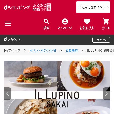
ご利用可能ポイント
検索
マイページ
お気に入り
カート
アカウント
ログイン
トップページ
イベントやチケット等
お食事券
IL LUPINO 境町 