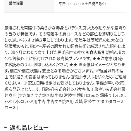
受付時間
平日9:00-17:00（土日祝日除く）
厳選された常陸牛の柔らかな赤身とバランス良い決め細やかな霜降り
の旨みが特長です。 その常陸牛の肩ロースなどの部位を薄切りにして、
しゃぶしゃぶ・すき焼き用にしております。 常陸牛は茨城県の雄大な自
然環境のもと、指定生産者の磨かれた飼育技術と厳選された飼料によ
り、 30ヶ月にわたり育て上げた黒毛和牛の中でも食肉取引規格A、Bの
4と5等級以上に格付けされた最高級ブランドです。 ★★注意事項（必
ずお読みのうえ、お申し込みください）★★ ※画像はイメージとなりま
す。梱包や梱包状態は変更となる場合がございます。 ※転居以外の理
由で配送先の変更は承っておりません（配送トラブルを防ぐため、ご理解
ください）。 ※配送日時指定はお受けしておりません。準備が整い次第、
順次発送となります。 【提供】株式会社シバサキ 加工業者：株式会社藤
井商店 [すき焼き すき焼き肉 牛肉 常陸牛 境町 肉 赤身 霜降り しゃぶし
ゃぶ しゃぶしゃぶ用牛肉 牛肉すき焼き用 茨城 常陸牛 カタ カタロース
ロース ]
返礼品レビュー