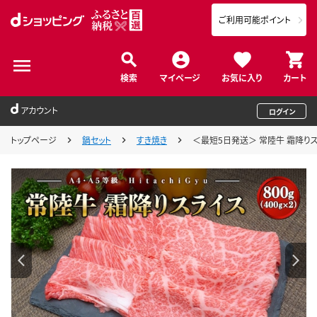
ご利用可能ポイント
検索
マイページ
お気に入り
カート
アカウント
ログイン
トップページ
鍋セット
すき焼き
＜最短5日発送＞ 常陸牛 霜降りスライ