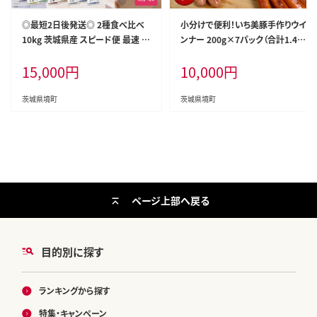
◎最短2日後発送◎ 2種食べ比べ
小分けで便利！いち美豚手作りウイ
10kg 茨城県産 スピード便 最速 最
ンナー 200g×7パック（合計1.4k
短 米 精米 小分け 2025年産【令和
g）肉 豚 ソーセージ ウインナー ア
15,000
円
10,000
円
7年産/白米】K2457
ウトドア キャンプ バーベキュー 国
産 S6
茨城県境町
茨城県境町
ページ上部へ戻る
目的別に探す
ランキングから探す
特集・キャンペーン