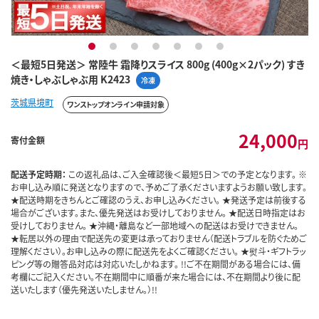
1
2
3
4
5
6
7
＜最短5日発送＞ 常陸牛 霜降りスライス 800g (400g×2パック) すき
焼き・しゃぶしゃぶ用 K2423
冷凍
茨城県境町
ワンストップオンライン申請対象
24,000
寄付金額
円
配送予定時期：
この返礼品は、ご入金確認後＜最短5日＞での予定となります。 ※
お申し込み順に発送となりますので、予めご了承くださいますようお願い致します。
★配送時期をきちんとご確認のうえ、お申し込みください。 ★発送予定は前後する
場合がございます。また、優先発送はお受けしておりません。 ★配送日時指定はお
受けしておりません。 ★沖縄・離島など一部地域への配送はお受けできません。
★転居以外の理由で配送先の変更は承っておりません（配送トラブルを防ぐためご
理解ください）。お申し込みの際に配送先をよくご確認ください。 ★熨斗・ギフトラッ
ピング等の贈答品対応は対応いたしかねます。 !!ご不在期間がある場合には、備
考欄にご記入ください。不在期間中に順番が来た場合には、不在期間より後に配
送いたします（優先発送いたしません。）!!