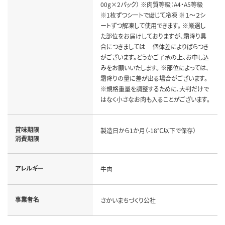
00g×2パック） ※肉質等級：A4・A5等級
※1枚ずつシートで綴じて冷凍 ※１～２シ
ートずつ解凍して使用できます。 ※厳選し
た部位をお届けしておりますが、霜降り具
合につきましては 個体差によりばらつき
がございます。どうかご了承の上、お申し込
みをお願いいたします。 ※部位によっては、
霜降りの量に差が出る場合がございます。
※規格重量を調整するために、大判だけで
はなく小さなお肉も入ることがございます。
賞味期限
製造日から1か月（-18℃以下で保存）
消費期限
アレルギー
牛肉
事業者名
さかいまちづくり公社