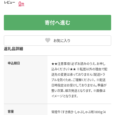
0
レビュー
件
寄付へ進む
お気に入り
返礼品詳細
申込期日
★★注意事項（必ずお読みのうえ、お申し
込みください）★★ ※転居以外の理由で配
送先の変更は承っておりません（配送トラ
ブルを防ぐため、ご理解ください）。 ※配送
日時指定はお受けしておりません。準備が
整い次第、順次発送となります。 ※画像は
イメージとなります。
容量
常陸牛（すき焼き・しゃぶしゃぶ用）800g（4