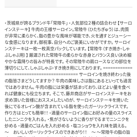
・茨城県が誇るブランド牛「常陸牛」 ・人気部位２種の詰合わせ 【サーロ
インステーキ】 牛肉の王様サーロイン。常陸牛（ひたちぎゅう）は、肉質
が非常に柔らかく、脂の豊かな風味が堪能でき、火を通すとジューシー
な食感になります。御祝事、自分へのご褒美にいかがですか。 サーロイ
ンステーキは一枚一枚真空パックしています。 【常陸牛（すき焼き・しゃ
ぶしゃぶ用）】 厳選された常陸牛の柔らかな赤身とバランス良い決め細
やかな霜降りの旨みが特長です。 その常陸牛の肩ロースなどの部位を
薄切りにして、しゃぶしゃぶ・すき焼き用にしております。 ============
============================== サーロインを焼き終わった後
の脂皆さまどうしてますか？ 牛肉の美味しさは脂にあるといっても過言
ではありません。 牛肉の脂には栄養が詰まっており、ほどよい量を食べ
れば健康にも役立ちます。 そこで、藤井商店がサーロインステーキをお
求め頂いた皆様におススメしたいのが、 サーロインステーキを焼いた
後にでるオレイン酸が含まれている脂を使ったガーリックライスです。
作り方はとっても簡単！！ ・適量のサーロイン脂にお好みの量のスライス
したニンニクを入れる。 ・焦がさないように香りがでるまでニンニクを
炒める ・適量のごはんを入れ炒める ・塩コショウを入れ味を調える。
～ おいしいガーリックライスのできあがり！！ ～ ～常陸牛の脂の旨