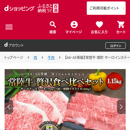
ご利用可能ポイント
検索
マイページ
お気に入り
カート
アカウント
ログイン
トップページ
肉
牛肉
【A4・A5等級】常陸牛 境町 サーロインステーキ