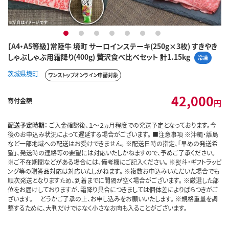
1
2
3
4
5
6
7
【A4・A5等級】常陸牛 境町 サーロインステーキ(250g×3枚) すきやき
しゃぶしゃぶ用霜降り(400g) 贅沢食べ比べセット 計1.15kg
冷凍
茨城県境町
ワンストップオンライン申請対象
42,000
寄付金額
円
配送予定時期：
ご入金確認後、１～２ヵ月程度での発送予定となっております。今
後のお申込み状況によって遅延する場合がございます。 ■注意事項 ※沖縄・離島
など一部地域への配送はお受けできません。 ※配送日時の指定、「早めの発送希
望」、発送時の連絡等の要望には対応いたしかねますので、予めご了承ください。
※ご不在期間などがある場合には、備考欄にご記入ください。 ※熨斗・ギフトラッピ
ング等の贈答品対応は対応いたしかねます。 ※複数お申込みいただいた場合でも
順次発送となりますため、到着までに間隔が空く場合がございます。 ※厳選した部
位をお届けしておりますが、霜降り具合につきましては個体差によりばらつきがご
ざいます。 どうかご了承の上、お申し込みをお願いいたします。 ※規格重量を調
整するために、大判だけではなく小さなお肉も入ることがございます。