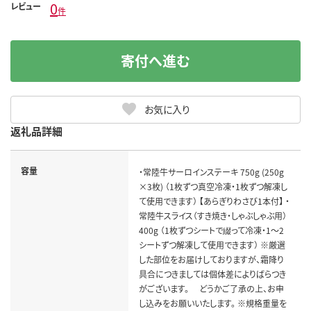
0
レビュー
件
寄付へ進む
お気に入り
返礼品詳細
容量
・常陸牛サーロインステーキ 750g (250g
×3枚) （1枚ずつ真空冷凍・1枚ずつ解凍し
て使用できます） 【あらぎりわさび1本付】 ・
常陸牛スライス（すき焼き・しゃぶしゃぶ用）
400g （1枚ずつシートで綴って冷凍・1～2
シートずつ解凍して使用できます） ※厳選
した部位をお届けしておりますが、霜降り
具合につきましては個体差によりばらつき
がございます。 どうかご了承の上、お申
し込みをお願いいたします。 ※規格重量を