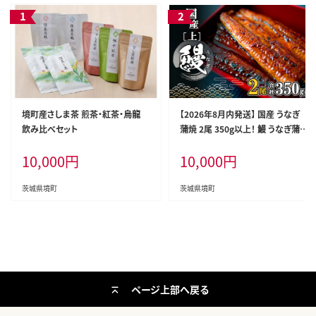
境町産さしま茶 煎茶・紅茶・烏龍
【2026年8月内発送】 国産 うなぎ
飲み比べセット
蒲焼 2尾 350g以上！ 鰻 うなぎ蒲焼
人気 ランキング unagi 鰻蒲焼 蒲
10,000
円
10,000
円
焼き ウナギ うな重 魚 魚介 K2185
茨城県境町
茨城県境町
ページ上部へ戻る