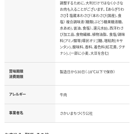
調整するために、大判だけではなく小さな
お肉も入ることがございます。 【あらぎりわ
さび】 塩蔵本わさび（本わさび(国産)、食
塩） 複合調味液（糖類(ぶどう糖果糖液糖､
水あめ)､醤油､食塩）､還元水飴、西洋わさ
び加工品、食物繊維、植物油脂、 食塩/調味
料(アミノ酸等)環状オリゴ糖、増粘剤(キサ
ンタン)､酸味料､香料､着色料(紅花黄､クチ
ナシ)､(一部に小麦、大豆を含む)
賞味期限
製造日から30日（-18℃以下で保存）
消費期限
アレルギー
牛肉
事業者名
さかいまちづくり公社