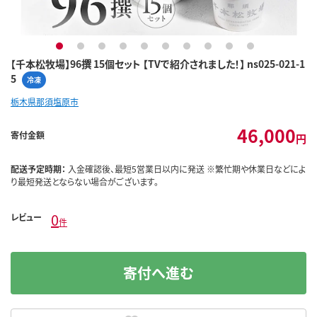
1
2
3
4
5
6
7
8
9
10
【千本松牧場】96撰 15個セット 【TVで紹介されました！】 ns025-021-1
5
冷凍
栃木県那須塩原市
46,000
寄付金額
円
配送予定時期：
入金確認後、最短5営業日以内に発送 ※繁忙期や休業日などによ
り最短発送とならない場合がございます。
0
レビュー
件
寄付へ進む