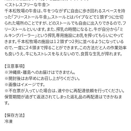
＜ストレスフリーな牛舎＞
千本松牧場の牛舎は、牛をつながずに自由に歩き回れるスペースを持
った「フリーストール牛舎」。ストールとはパイプなどで１頭ずつに仕切
られた場所のことですが、どのストールでも自由に出入りできるので、フ
リーストールといいます。また、搾乳の時間になると、牛が自分から「ミ
ルキングパーラー」という搾乳専用施設にお乳を搾ってもらいにやって
きます。千本松牧場の施設は１２頭ずつ２列に並べるようになっている
ので、一度に２４頭まで搾ることができます。この方法だと人の作業効率
も良いうえ、牛にもストレスを与えないので、良質な生乳が搾れます。
【注意事項】
※沖縄県・離島へのお届けはできません。
※開封後はお早めにお召し上がりください。
※画像はイメージです。
※不在票が入っていた場合は、速やかに再配達依頼を行ってください。
保管期間が過ぎて返送されてしまった返礼品の再配達はできかねま
す。
【保存方法】
冷凍