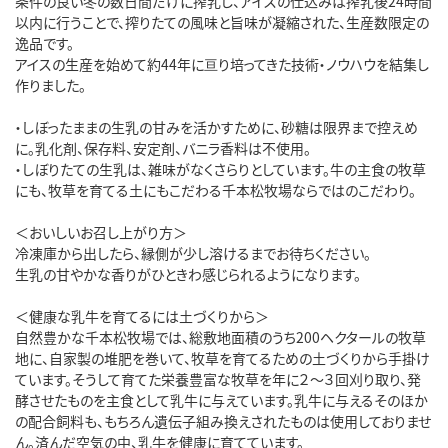
条件の良い冬の数日間だけに搾乳し、アイスの仕込みは搾乳後24時間
以内に行うことで、搾りたての風味と旨味が凝縮された、生産数限定の
逸品です。
アイスの生産を始めて約44年に亘り培ってきた技術・ノウハウを結集し
作りました。
・しぼったままの生乳の甘みを活かすために、砂糖は限界まで控えめ
に。乳化剤、保存料、安定剤、バニラ香料は不使用。
・しぼりたての生乳は、雑味がなくさらりとしています。牛の主食の牧草
にも、牧草を育てる土にもこだわる千本松牧場ならではのこだわり。
＜おいしいお召し上がり方＞
冷凍庫から出したら、縁側が少し溶けるまでお待ちください。
生乳の甘やかな香りがひときわ感じられるようになります。
＜健康な乳牛を育てるには土づくりから＞
自然豊かな千本松牧場では、総敷地面積のうち200ヘクタールの牧草
地に、自家製の堆肥を巻いて、牧草を育てるための土づくりから手掛け
ています。そうして育てた栄養豊富な牧草を年に２～３回刈り取り、発
酵させたものを主食として乳牛に与えています。乳牛に与えるそのほか
の配合飼料も、もちろん遺伝子組み換えされたものは使用しておりませ
ん。済んだ空気の中、乳牛を健康に育てています。