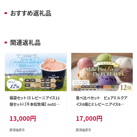
おすすめ返礼品
関連返礼品
福袋セット（ミレピーニアイス12
食べ比べセット ピュアミルクア
個セット）【千本松牧場】 ns025-
イス6個とミレピーニアイス6個
014-12
【千本松牧場】 ns025-015-12
13,000
円
17,000
円
那須塩原市
那須塩原市