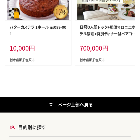
バターカステラ 1ホール ns089-00
日帰り人間ドック+那須マロニエホ
1
テル宿泊+特別ディナー付ペアコー
ス 【 ヘルスケア 体験 栃木県 那須
10,000
円
700,000
円
塩原市 】 ns027-004
栃木県那須塩原市
栃木県那須塩原市
ページ上部へ戻る
目的別に探す