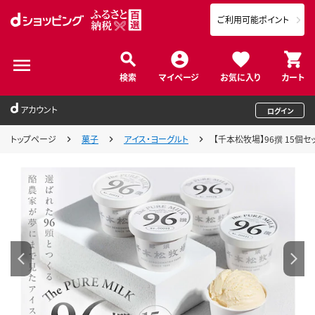
ご利用可能ポイント
検索
マイページ
お気に入り
カート
アカウント
ログイン
トップページ
菓子
アイス・ヨーグルト
【千本松牧場】96撰 15個セット