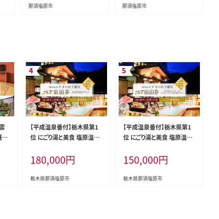
那須塩原市
那須塩原市
雲
【平成温泉番付】栃木県第1
【平成温泉番付】栃木県第1
選料
位 にごり湯と美食 塩原温泉
位 にごり湯と美食 塩原温泉
泊
やまの宿下藤屋 特別室宿泊
やまの宿下藤屋 とちぎ和牛
180,000
円
150,000
円
チケ
プラン ふるさと納税ペア宿
ヒレステーキとサーロインス
 ns
泊利用券(1泊2食付き) 54,0
テーキ食べ較べプラン ふる
00円券【 旅行 体験・チケット
さと納税ペア宿泊利用券(1
栃木県那須塩原市
栃木県那須塩原市
栃木県 那須塩原市 】 ns018
泊2食付き) 45,000円券【 旅
-003
行 体験・チケット 栃木県 那
須塩原市 】 ns018-002