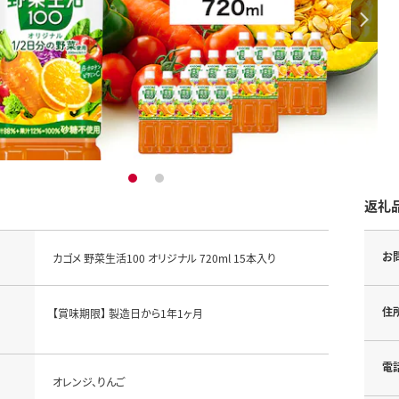
1
2
返礼
お
カゴメ 野菜生活100 オリジナル 720ml 15本入り
住
【賞味期限】 製造日から1年1ヶ月
電
オレンジ、りんご