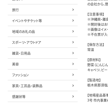
の会社から、
旅行
【注意事項】
※沖縄県・離
イベントやチケット等
※開封後はお
※画像はイメ
地域のお礼の品
※不在票が入
スポーツ・アウトドア
【保存方法】
常温
雑貨・日用品
【原材料】
美容
野菜（にんじん
キャベツ、ビー
ファッション
【製造地】
栃木県那須塩
家具・工芸品・装飾品
【地場産品基準
感謝状等
3号 市内事