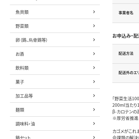
魚貝類
事業者名
野菜類
お申込み・配
卵（鶏、烏骨鶏等）
お酒
配送方法
飲料類
配送外のエ
菓子
加工品等
「野菜生活10
200ml当た
麺類
β-カロテン
※厚労省推進・
調味料・油
カゴメがこれ
鍋セット
会課題の解決