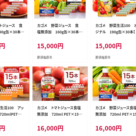
トジュース 食
カゴメ 野菜ジュース 食
カゴメ 野菜生活100 
0g缶×30本【
塩無添加 160g缶×30本【
ジナル 190g缶×30本【
那須塩原市 】 n
飲料 栃木県 那須塩原市 】 n
料 野菜ジュース 栃木県 
円
15,000
円
15,000
円
s001-024
塩原市 】 ns001-025
那須塩原市
那須塩原市
生活100 アッ
カゴメ トマトジュース食塩
カゴメ 野菜ジュース食
20mlPET×1
無添加 720ml PET×15本
無添加 720ml PET×1
野菜ジュース 栃
【 飲料 野菜ジュース 栃木県
【 飲料 野菜ジュース 栃木
円
16,000
円
16,000
円
 】 ns001-0
那須塩原市 】 ns001-029
那須塩原市 】 ns001-030