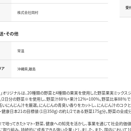
受
株式会社岡村
送・その他
常温
リア
沖縄県,離島
0」オリジナルは、20種類の野菜と4種類の果実を使用した野菜果実ミックスジ
り1/2日分の野菜※を使用し、野菜汁88％+果汁12%=100%。野菜比率88
の高いにんじん汁を厳選。にんじんの青臭い香りをカットし、にんじん汁のコク
健康日本21の目標値（1日350g）の約1/2である野菜175g分。野菜の全
まで培ってきたトマト・野菜、健康への知見を活かし、事業を通じて社会的価
に取り組み、持続的に成長できる強い企業』としました。また、国内において1