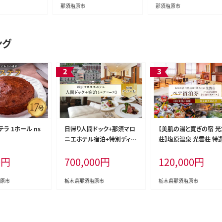
那須塩原市
那須塩原市
ング
ラ 1ホール ns
日帰り人間ドック+那須マロ
【美肌の湯と寛ぎの宿 光
ニエホテル宿泊+特別ディナ
荘】塩原温泉 光雲荘 特
ー付ペアコース 【 ヘルスケ
理コース ペア宿泊券（一
0
円
700,000
円
120,000
円
ア 体験 栃木県 那須塩原市
二食付き）【 旅行 体験・
】 ns027-004
ット 栃木県 那須塩原市 】
015-002
原市
栃木県那須塩原市
栃木県那須塩原市