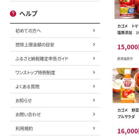
ヘルプ
カゴメ トマ
初めての方へ
塩無添加 19
飲料 栃木県 
控除上限金額の目安
15,000
s001-023
ふるさと納税確定申告ガイド
那須塩原市
ワンストップ特例制度
よくある質問
お知らせ
カゴメ 野菜
お問い合わせ
プルサラダ 7
5本【 飲料 
利用規約
16,000
木県 那須塩原市
28