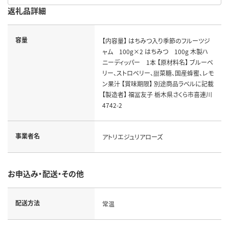
返礼品詳細
容量
【内容量】 はちみつ入り季節のフルーツジ
ャム 100g×2 はちみつ 100g 木製ハ
ニーディッパー 1本 【原材料名】 ブルーベ
リー、ストロベリー、甜菜糖、国産蜂蜜、レモ
ン果汁 【賞味期限】 別途商品ラベルに記載
【製造者】 福冨友子 栃木県さくら市喜連川
4742-2
事業者名
アトリエジュリアローズ
お申込み・配送・その他
配送方法
常温