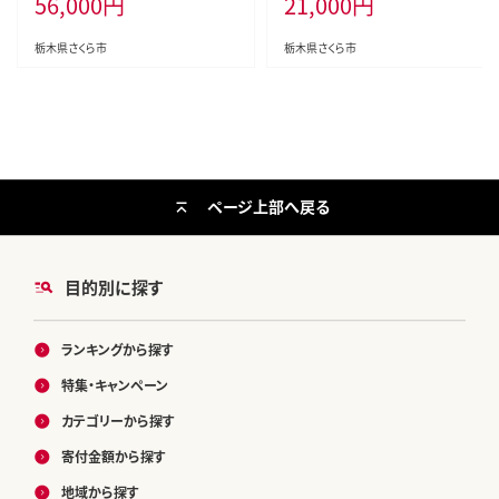
56,000
円
21,000
円
割り ロック 飲む 国産 洋酒 ジャパ
ニーズ ウイスキー 蒸溜所 家飲み
洋酒 アルコール 贈答 ギフト 贈り
栃木県さくら市
栃木県さくら市
物
ページ上部へ戻る
目的別に探す
ランキングから探す
特集・キャンペーン
カテゴリーから探す
寄付金額から探す
地域から探す