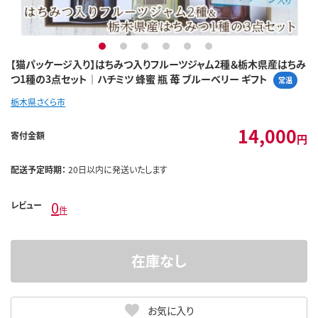
1
2
3
4
5
6
【猫パッケージ入り】はちみつ入りフルーツジャム2種＆栃木県産はちみ
つ1種の3点セット｜ハチミツ 蜂蜜 瓶 苺 ブルーベリー ギフト
常温
栃木県さくら市
14,000
寄付金額
円
配送予定時期：
20日以内に発送いたします
0
レビュー
件
在庫なし
お気に入り