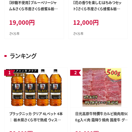
【砂糖不使用】ブルーベリージャ
【花の香りを楽しむはちみつセッ
ム＆さくら市産さくら蜂蜜＆栃木
ト】さくら市産さくら蜂蜜＆栃木
県産蜂蜜お楽しみ1種の3本セッ
県産百花蜜＆栃木県産蜂蜜お楽
19,000
円
12,000
円
ト｜はちみつ ハチミツ フルーツ
しみ1種の3本セット｜はちみつ
ジャム スイート 瓶
ハチミツ 自然 味比べ 食べ比べ
さくら市
さくら市
ランキング
ブラックニッカ クリア 4Lペット 4本
日光高原牛特撰牛カルビ焼肉用50
｜ 栃木県さくら市で熟成 ウィスキ
0ｇ入≪肉 霜降り 焼肉 国産牛 グル
ー お酒 酒 ハイボール お湯割り 水
メ 栃木県≫