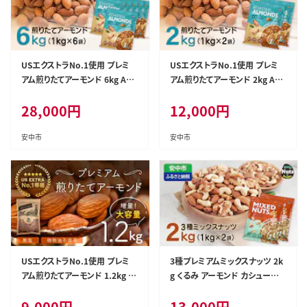
USエクストラNo.1使用 プレミ
USエクストラNo.1使用 プレミ
アム煎りたてアーモンド 6kg AN
アム煎りたてアーモンド 2kg AN
AL001 / ナッツ 素焼きアーモン
AL002 / ナッツ 素焼きアーモン
28,000
円
12,000
円
ド 無添加 ドライロースト カリフ
ド 無添加 ドライロースト カリフ
ォルニア堅果 産地直輸入 無塩
ォルニア堅果 産地直輸入 無塩
添加物不使用 植物油不使用 防
添加物不使用 植物油不使用 防
安中市
安中市
災食品 防災用 非常食 保存食 備
災食品 防災用 非常食 保存食 備
蓄食 おつまみ おやつ 大容量ふ
蓄食 おつまみ おやつ 大容量ふ
るさと納税ナッツ 業務用 ダイエ
るさと納税ナッツ 業務用 ダイエ
ット 群馬県 安中市 送料無料
ット 群馬県 安中市 送料無料
USエクストラNo.1使用 プレミ
3種プレミアムミックスナッツ 2k
アム煎りたてアーモンド 1.2kg A
g くるみ アーモンド カシューナッ
NAL003 / ナッツ 素焼きアーモ
ツ ANAL004 / ナッツ ミックスナ
9,000
円
13,000
円
ンド 無添加 ドライロースト カリ
ッツ 素焼きアーモンド 無添加 ド