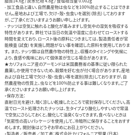
脂質14.6g / 炭水化物 4.8g / 食塩相当量 0.002g
- 加工食品と違い、自然農産物は虫などを100%防止することはできま
せん。産地および工場で、欠け・殻・虫食いを選別（除去）しております
が、ご了承くださいますようお願い申し上げます。
- ナッツは空気に触れると酸化が進みますし空気中の湿気を吸収する
特性があります。 弊社では当日の気温や湿度に合わせてローストする
時間を変えており、ロースト後の原料につきましては、製造責任者が官
能検査（試食）を実施し問題がない事を確認した原料を使用しておりま
す。 また、ナッツ類は自然農作物の特性上、収穫のタイミングや気候に
より、食感や風味において個体差が生じる場合があります。
★カリフォルニア産のアーモンドは米国農務省の基準に従い限られた
農薬しか使用できないため、穀類を好む虫が付く場合があります。産地
および自社工場で欠け・殻・虫食い等を選別(除去)しておりますが、自
然農産物の性質上、虫などを100%防止する事は難しくなります。ご了
承くださいますようお願い申し上げます。
・保存方法：
直射日光を避け、暗く涼しい乾燥したところで密封保存してください。高
温でロースト処理されたナッツは、生タイプより酸化しやすいので常温
で空気にさらしておくと、酸化して油臭くなってきます。食べないときは
「気密性の高いパッケージを使用」して、冷暗所に保存することをおすす
めします。 開封後はどうぞお早めにお召上がりください。
・製造者／販売者／加工者：株式会社カリフォルニア堅果（日本）