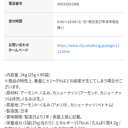
電話番号
05033551988
受付時間
9:00～18:00（土・日・祝日及び年末年始を
除く）
お問い合わせ
https://www.city.annaka.lg.jp/page/12
ホームページ
12.html
・内容量：2kg（25g×80袋）
※商品の特性上、重量に±1〜5%ほどの誤差が生じてしまう場合がご
ざいます。
・原材料：アーモンド、くるみ、カシューナッツ (アーモンド、カシューナッ
ツは焙煎。くるみは生。)
・原産地：アーモンド・くるみ（アメリカ）、カシューナッツ（ベトナム）
・製造国：日本
・賞味期限：製造日より1年 / 表面上部に記載。
・栄養成分 (1袋(25g)当たり)：エネルギー157kcal / たんぱく質4.2g /