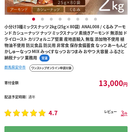
1
2
3
4
5
6
7
8
小分け3種ミックスナッツ 2kg（25g×80袋） ANAL008 / くるみ アーモ
ンド カシューナッツ ナッツ ミックスナッツ 素焼きアーモンド 無添加 ド
ライロースト カリフォルニア堅果 産地直輸入 無塩 添加物不使用 植
物油不使用 防災食品 防災用 非常食 保存食備蓄食 なっつ あーもんど
かしゅーなっつ MIX みっくすなっつ おつまみ おやつ 大容量 ふるさと
納税ナッツ 業務用
常温
群馬県安中市
ワンストップオンライン申請対象
13,000
寄付金額
円
配送予定時期：
通年
4.7
3
レビュー
件