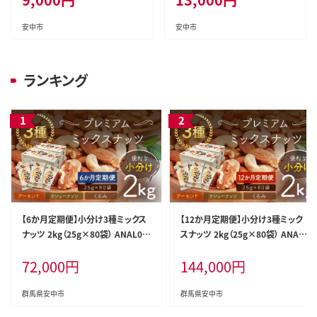
フォルニア堅果 産地直輸入 無
ライロースト カリフォルニア堅
塩 添加物不使用 植物油不使用
果 産地直輸入 無塩 添 加物不使
安中市
安中市
防災食品 防災用 非常食 保存食
用 植物油不使用 防災食品 防災
備蓄食 おつまみ おやつ 大容量
用 非常食 保存食 備蓄食なっつ
ふるさと納税ナッツ 業務用 ダイ
あーもんど かしゅーなっつ MIX
ランキング
エット 群馬県 安中市 送料無料
みっくすなっつ おつまみ おやつ
大容量 ふるさと納税ナッツ 業務
用 ダイエット
【6か月定期便】小分け3種ミックス
【12か月定期便】小分け3種ミック
ナッツ 2kg（25g×80袋） ANAL01
スナッツ 2kg（25g×80袋） ANAL0
7-002 / くるみ アーモンド カシュー
17-003 / くるみ アーモンド カシュ
72,000
円
144,000
円
ナッツ ナッツ ミックスナッツ 素焼
ーナッツ ナッツ ミックスナッツ 素
きアーモンド 無添加 ドライロース
焼きアーモンド 無添加 ドライロー
ト カリフォルニア堅果 産地直輸入
スト カリフォルニア堅果 産地直輸
群馬県安中市
群馬県安中市
無塩 添加物不使用 植物油不使用
入 無塩 添加物不使用 植物油不使