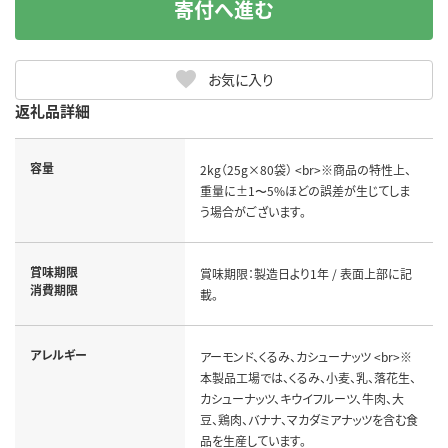
寄付へ進む
お気に入り
返礼品詳細
容量
2kg（25g×80袋） <br>※商品の特性上、
重量に±1〜5%ほどの誤差が生じてしま
う場合がございます。
賞味期限
賞味期限：製造日より1年 / 表面上部に記
消費期限
載。
アレルギー
アーモンド、くるみ、カシューナッツ <br>※
本製品工場では、くるみ、小麦、乳、落花生、
カシューナッツ、キウイフルーツ、牛肉、大
豆、鶏肉、バナナ、マカダミアナッツを含む食
品を生産しています。