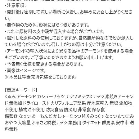
・注意事項：
・開封後は密閉して涼しい場所に保管し、お早めにお召し上がりくださ
い。
・農作物のため色、形状にばらつきがあります。
・まれに原材料の皮や殻が混入する場合がございます。
・選別した原料のみ使用しておりますが、自然農産物なので殻が混入し
ている場合がございます。召し上がりの際は十分ご注意ください。
・アーモンドの輸入状況により異なる品種のアーモンドを使用する場合
もございます。 ご了承いただきますようお願い申し上げます。
・予告無く仕様を変更する場合があります。
・画像はイメージです。
※本品は窒素充填包装をしております。
【関連キーワード】
くるみ アーモンド カシューナッツ ナッツ ミックスナッツ 素焼きアーモン
ド 無添加 ドライロースト カリフォルニア堅果 産地直輸入 無塩 添加物
不使用 植物油不使用 防災食品 防災用 非常食 保存食
備蓄食 なっつ あーもんど かしゅーなっつ MIX みっくすなっつ おつまみ
おやつ 大容量 ふるさと納税ナッツ 業務用 ダイエット 群馬県 安中市 送
料無料