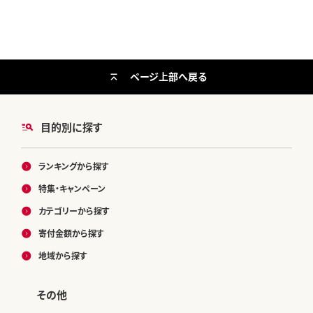
防災食品 防災用 非常食 保存食備
用 防災食品 防災用 非常食 保存食
蓄食 なっつ あーもんど かしゅーな
備蓄食 なっつ あーもんど かしゅー
っつ MIX みっくすなっつ おつまみ
なっつ MIX みっくすなっつ おつま
み
ページ上部へ戻る
目的別に探す
ランキングから探す
特集・キャンペーン
カテゴリーから探す
寄付金額から探す
地域から探す
その他