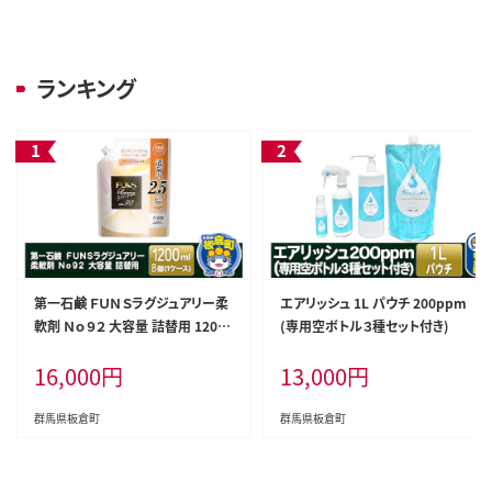
ランキング
第一石鹸 ＦＵＮＳラグジュアリー柔
エアリッシュ 1L パウチ 200ppm
軟剤 Ｎｏ９２ 大容量 詰替用 1200
(専用空ボトル３種セット付き)
ml×8個（1ケース）
16,000
円
13,000
円
群馬県板倉町
群馬県板倉町