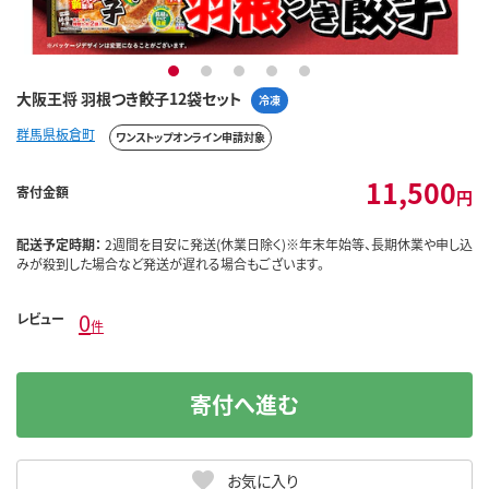
1
2
3
4
5
大阪王将 羽根つき餃子12袋セット
冷凍
群馬県板倉町
ワンストップオンライン申請対象
11,500
寄付金額
円
配送予定時期：
2週間を目安に発送(休業日除く)※年末年始等、長期休業や申し込
みが殺到した場合など発送が遅れる場合もございます。
0
レビュー
件
寄付へ進む
お気に入り