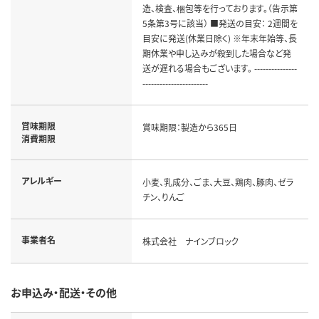
造、検査、梱包等を行っております。（告示第
5条第3号に該当） ■発送の目安： 2週間を
目安に発送(休業日除く) ※年末年始等、長
期休業や申し込みが殺到した場合など発
送が遅れる場合もございます。 ---------------
-----------------------
賞味期限
賞味期限：製造から365日
消費期限
アレルギー
小麦、乳成分、ごま、大豆、鶏肉、豚肉、ゼラ
チン、りんご
事業者名
株式会社 ナインブロック
お申込み・配送・その他