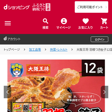
ご利用可能ポイント
検索
マイページ
お気に入り
カート
アカウント
ログイン
トップページ
加工品等
惣菜・レトルト
大阪王将 羽根つき餃子12