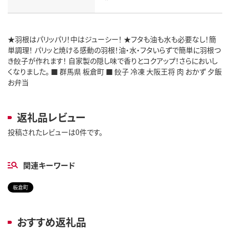
★羽根はパリッパリ！中はジューシー！ ★フタも油も水も必要なし！簡
単調理！ パリッと焼ける感動の羽根！油・水・フタいらずで簡単に羽根つ
き餃子が作れます！ 自家製の隠し味で香りとコクアップ！さらにおいし
くなりました。 ■ 群馬県 板倉町 ■ 餃子 冷凍 大阪王将 肉 おかず 夕飯
お弁当
返礼品レビュー
投稿されたレビューは0件です。
関連キーワード
板倉町
おすすめ返礼品