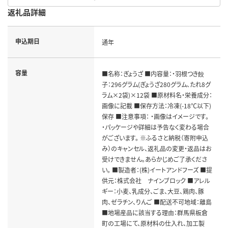
返礼品詳細
申込期日
通年
容量
■名称：ぎょうざ ■内容量：・羽根つき餃
子：296グラム(ぎょうざ280グラム、たれ8グ
ラム×2袋)×12袋 ■原材料名・栄養成分：
画像に記載 ■保存方法：冷凍(-18℃以下)
保存 ■注意事項： ・画像はイメージです。
・パッケージや詳細は予告なく変わる場合
がございます。 ※ふるさと納税（寄附申込
み）のキャンセル、返礼品の変更・返品はお
受けできません。あらかじめご了承くださ
い。 ■製造者：(株)イートアンドフーズ ■提
供元：株式会社 ナインブロック ■アレル
ギー：小麦、乳成分、ごま、大豆、鶏肉、豚
肉、ゼラチン、りんご ■配送不可地域：離島
■地場産品に該当する理由：群馬県板倉
町の工場にて、原材料の仕入れ、加工製