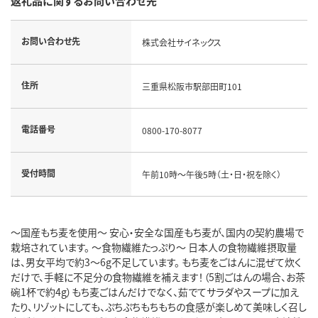
返礼品に関するお問い合わせ先
お問い合わせ先
株式会社サイネックス
住所
三重県松阪市駅部田町101
電話番号
0800-170-8077
受付時間
午前10時～午後5時（土・日・祝を除く）
～国産もち麦を使用～ 安心・安全な国産もち麦が、国内の契約農場で
栽培されています。 ～食物繊維たっぷり～ 日本人の食物繊維摂取量
は、男女平均で約3～6g不足しています。 もち麦をごはんに混ぜて炊く
だけで、手軽に不足分の食物繊維を補えます！（5割ごはんの場合、お茶
碗1杯で約4g）もち麦ごはんだけでなく、茹でてサラダやスープに加え
たり、リゾットにしても、ぷちぷちもちもちの食感が楽しめて美味しく召し