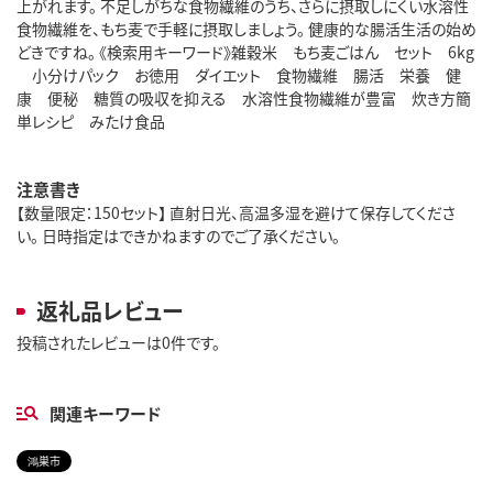
上がれます。 不足しがちな食物繊維のうち、さらに摂取しにくい水溶性
食物繊維を、もち麦で手軽に摂取しましょう。 健康的な腸活生活の始め
どきですね。 《検索用キーワード》雑穀米 もち麦ごはん セット 6kg
小分けパック お徳用 ダイエット 食物繊維 腸活 栄養 健
康 便秘 糖質の吸収を抑える 水溶性食物繊維が豊富 炊き方簡
単レシピ みたけ食品
注意書き
【数量限定：150セット】 直射日光、高温多湿を避けて保存してくださ
い。 日時指定はできかねますのでご了承ください。
返礼品レビュー
投稿されたレビューは0件です。
関連キーワード
鴻巣市