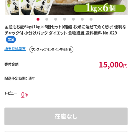
1
2
3
4
5
6
7
国産もち麦6kg《1kg×6個セット》雑穀 お米に混ぜて炊くだけ！便利な
チャック付 小分けパック ダイエット 食物繊維 送料無料 No.029
常温
埼玉県鴻巣市
ワンストップオンライン申請対象
15,000
寄付金額
円
配送予定時期：
通年
0
レビュー
件
在庫なし