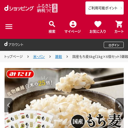
ご利用可能ポイント
検索
マイページ
お気に入り
カート
アカウント
ログイン
トップページ
米・パン
雑穀
国産もち麦6kg《1kg×6個セット》雑