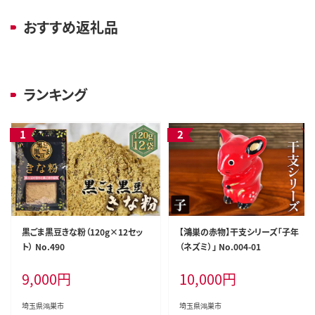
おすすめ返礼品
ランキング
黒ごま黒豆きな粉（120g×12セッ
【鴻巣の赤物】干支シリーズ「子年
ト） No.490
（ネズミ）」 No.004-01
9,000
円
10,000
円
埼玉県鴻巣市
埼玉県鴻巣市